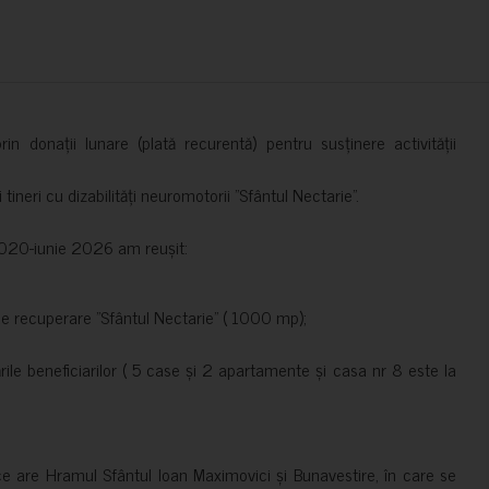
in donații lunare (plată recurentă) pentru susținere activității
ineri cu dizabilități neuromotorii ”Sfântul Nectarie”.
e 2020-iunie 2026 am reușit:
de recuperare ”Sfântul Nectarie” ( 1000 mp);
le beneficiarilor ( 5 case și 2 apartamente și casa nr 8 este la
ce are Hramul Sfântul Ioan Maximovici și Bunavestire, în care se