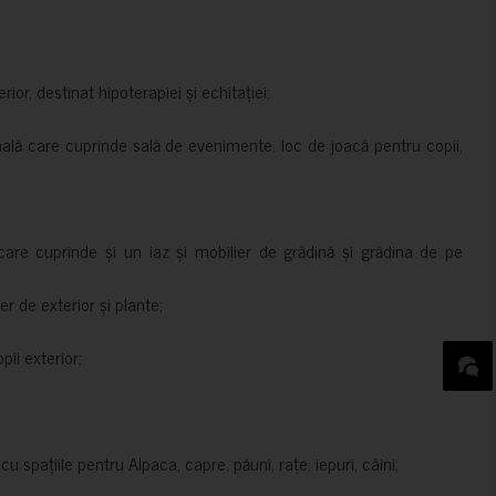
rior, destinat hipoterapiei și echitației;
nală care cuprinde sală de evenimente, loc de joacă pentru copii,
are cuprinde și un iaz și mobilier de grădină și grădina de pe
er de exterior și plante;
ii exterior;
 spațiile pentru Alpaca, capre, păuni, rațe, iepuri, câini;