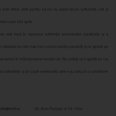
i este dificil, atât pentru că noi nu avem locuri suficiente, cât și
meni care să îi ajute.
mai real mod la ușurarea suferinței persoanelor paralizate și a
ii calitative la cele mai mici costuri pentru pacienți și ne ajutați pe
 venim în întâmpinarea nevoilor lor. Nu ezitați să îi ajutați pe cei
accidentelor și pe copiii nevinovati care s-au născut cu probleme
info@mnf.ro
Str. Aron Pumnul, nr 19, Cihei