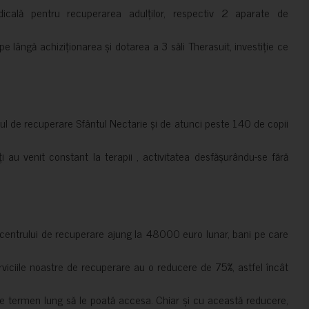
cală pentru recuperarea adulților, respectiv 2 aparate de
pe lângă achiziționarea și dotarea a 3 săli Therasuit, investiție ce
 de recuperare Sfântul Nectarie și de atunci peste 140 de copii
ți au venit constant la terapii , activitatea desfășurându-se fără
a centrului de recuperare ajung la 48000 euro lunar, bani pe care
erviciile noastre de recuperare au o reducere de 75%, astfel încât
e termen lung să le poată accesa. Chiar și cu această reducere,