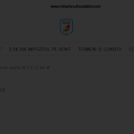
IONS PLATFORM
www.mihainesufoundation.com
powere
F
3.5% DIN IMPOZITUL PE VENIT
TERMENI SI CONDITII
C
>
ecă- vișiniu
1/2 ani
tat