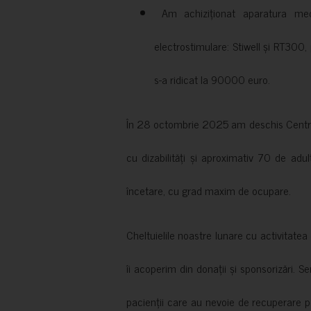
Am achiziționat aparatura medi
electrostimulare: Stiwell și RT300, 
s-a ridicat la 90000 euro.
În 28 octombrie 2025 am deschis Centrul
cu dizabilități și aproximativ 70 de adul
încetare, cu grad maxim de ocupare.
Cheltuielile noastre lunare cu activitate
îi acoperim din donații și sponsorizări. S
pacienții care au nevoie de recuperare p