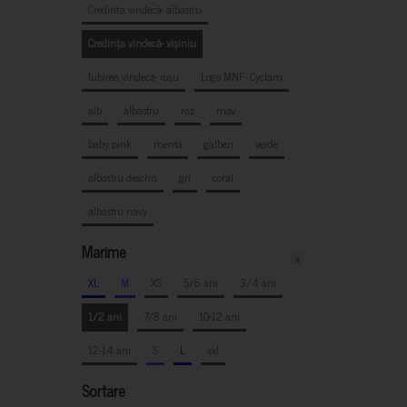
Credința vindecă- albastru
Credința vindecă- vișiniu
Iubirea vindecă- roșu
Logo MNF- Cyclam
alb
albastru
roz
mov
baby pink
mentă
galben
verde
albastru deschis
gri
coral
albastru navy
Marime
x
XL
M
XS
5/6 ani
3/4 ani
1/2 ani
7/8 ani
10-12 ani
12-14 ani
S
L
xxl
Sortare