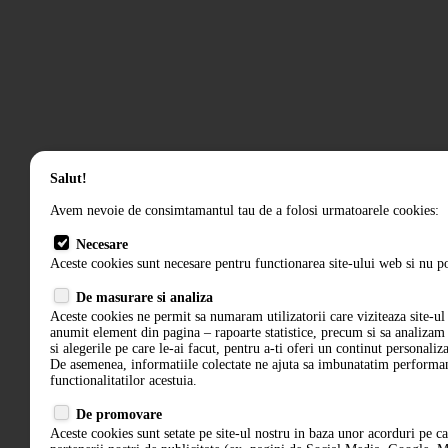
Salut!
Avem nevoie de consimtamantul tau de a folosi urmatoarele cookies:
Necesare
Aceste cookies sunt necesare pentru functionarea site-ului web si nu po
De masurare si analiza
Aceste cookies ne permit sa numaram utilizatorii care viziteaza site-ul 
anumit element din pagina – rapoarte statistice, precum si sa analiza
si alegerile pe care le-ai facut, pentru a-ti oferi un continut personaliz
De asemenea, informatiile colectate ne ajuta sa imbunatatim performant
functionalitatilor acestuia.
De promovare
Aceste cookies sunt setate pe site-ul nostru in baza unor acorduri pe c