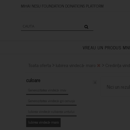
MIHAI NESU FOUNDATION DONAT
VREAU UN PRODUS MN
>
>
Toata oferta
Iubirea vindecă- maro
Credința vind
culoare
x
Nici un rezul
Generozitatea vindecă- mov
Generozitatea vindecă- gri cenușă
Iubirea vindecă- culoarea untului
Iubirea vindecă- maro