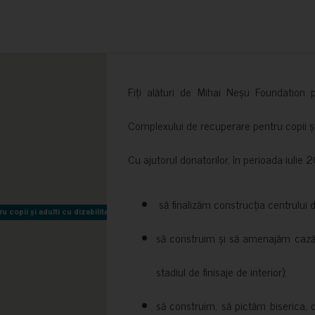
Fiți alături de Mihai Neșu Foundation pr
Complexului de recuperare pentru copii și t
Cu ajutorul donatorilor, în perioada iuli
să finalizăm construcția centrului 
copii și adulti cu dizabilitati neuromotorii Sfântul Nectarie
copii și adulti cu dizabilitati neuromotorii Sfântul Nectarie
să construim și să amenajăm cazări
stadiul de finisaje de interior);
să construim, să pictăm biserica, 