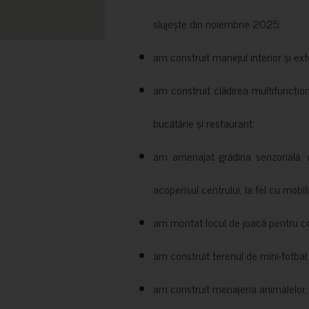
slujește din noiembrie 2025;
am construit manejul interior și exte
am construit clădirea multifuncțio
bucătărie și restaurant;
am amenajat grădina senzorială, c
acoperisul centrului, la fel cu mobili
am montat locul de joacă pentru cop
am construit terenul de mini-fotbal;
am construit menajeria animalelor, cu