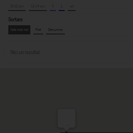
10-12 ani
12-14 ani
S
L
xxl
Sortare
Cele mai noi
Pret
Denumire
Nici un rezultat
-