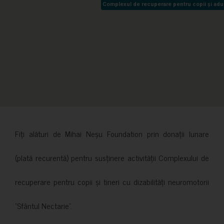
Complexul de recuperare pentru copii și adult
Complexul de recuperare pentru copii și adult
Fiți alături de Mihai Neșu Foundation prin donații lunare
(plată recurentă) pentru susținere activității Complexului de
recuperare pentru copii și tineri cu dizabilități neuromotorii
”Sfântul Nectarie”.