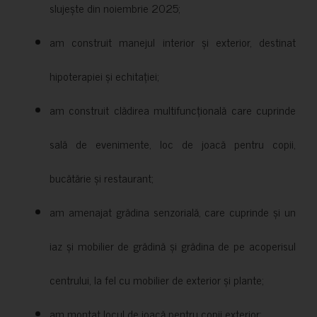
slujește din noiembrie 2025;
am construit manejul interior și exterior, destinat
hipoterapiei și echitației;
am construit clădirea multifuncțională care cuprinde
sală de evenimente, loc de joacă pentru copii,
bucătărie și restaurant;
am amenajat grădina senzorială, care cuprinde și un
iaz și mobilier de grădină și grădina de pe acoperisul
centrului, la fel cu mobilier de exterior și plante;
am montat locul de joacă pentru copii exterior;