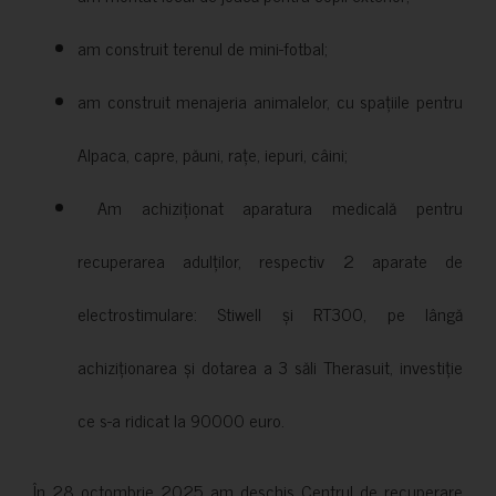
am construit terenul de mini-fotbal;
am construit menajeria animalelor, cu spațiile pentru
Alpaca, capre, păuni, rațe, iepuri, câini;
Am achiziționat aparatura medicală pentru
recuperarea adulților, respectiv 2 aparate de
electrostimulare: Stiwell și RT300, pe lângă
achiziționarea și dotarea a 3 săli Therasuit, investiție
ce s-a ridicat la 90000 euro.
În 28 octombrie 2025 am deschis Centrul de recuperare