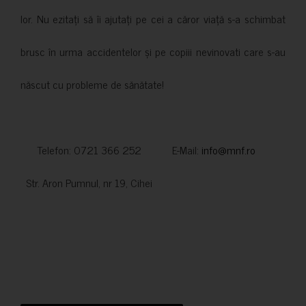
lor. Nu ezitați să îi ajutați pe cei a căror viață s-a schimbat
brusc în urma accidentelor și pe copiii nevinovati care s-au
născut cu probleme de sănătate!
Telefon: 0721 366 252 E-Mail:
info@mnf.ro
Str. Aron Pumnul, nr 19, Cihei