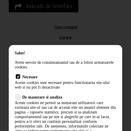
Indicatii de orientare
Cum comand
Livrare
Returnarea produselor
Salut!
Termeni si conditii
Avem nevoie de consimtamantul tau de a folosi urmatoarele
Contact
cookies:
ANPC
Necesare
Aceste cookies sunt necesare pentru functionarea site-ului
Termeni si conditii
web si nu pot fi dezactivate
De masurare si analiza
Politica de confidentialitate
Aceste cookies ne permit sa numaram utilizatorii care
viziteaza site-ul sau cat de accesat este un anumit element din
ANPC
pagina – rapoarte statistice, precum si sa analizam
comportamentul tau pe site si alegerile pe care le-ai facut,
pentru a-ti oferi un continut personalizat conform
preferintelor tale. De asemenea, informatiile colectate ne
ajuta sa imbunatatim performanta site-ului si a