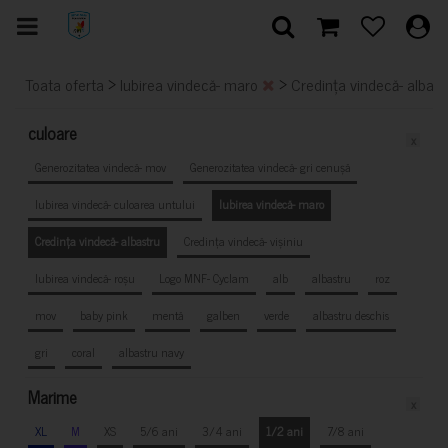
>
>
Toata oferta
Iubirea vindecă- maro
Credința vindecă- albas
culoare
x
Generozitatea vindecă- mov
Generozitatea vindecă- gri cenușă
Iubirea vindecă- culoarea untului
Iubirea vindecă- maro
Credința vindecă- albastru
Credința vindecă- vișiniu
Iubirea vindecă- roșu
Logo MNF- Cyclam
alb
albastru
roz
mov
baby pink
mentă
galben
verde
albastru deschis
gri
coral
albastru navy
Marime
x
XL
M
XS
5/6 ani
3/4 ani
1/2 ani
7/8 ani