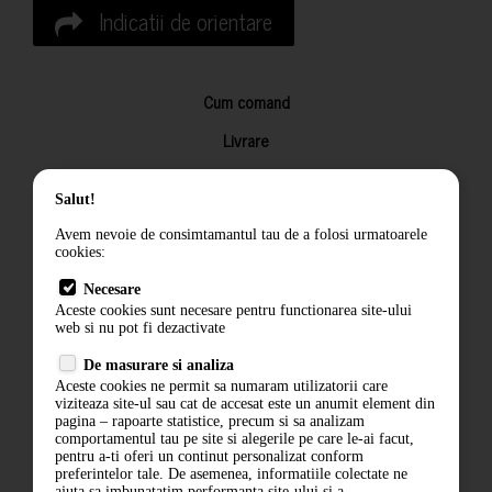
Indicatii de orientare
Cum comand
Livrare
Returnarea produselor
Salut!
Termeni si conditii
Avem nevoie de consimtamantul tau de a folosi urmatoarele
Contact
cookies:
ANPC
Necesare
Aceste cookies sunt necesare pentru functionarea site-ului
Termeni si conditii
web si nu pot fi dezactivate
De masurare si analiza
Politica de confidentialitate
Aceste cookies ne permit sa numaram utilizatorii care
viziteaza site-ul sau cat de accesat este un anumit element din
ANPC
pagina – rapoarte statistice, precum si sa analizam
comportamentul tau pe site si alegerile pe care le-ai facut,
pentru a-ti oferi un continut personalizat conform
preferintelor tale. De asemenea, informatiile colectate ne
ajuta sa imbunatatim performanta site-ului si a