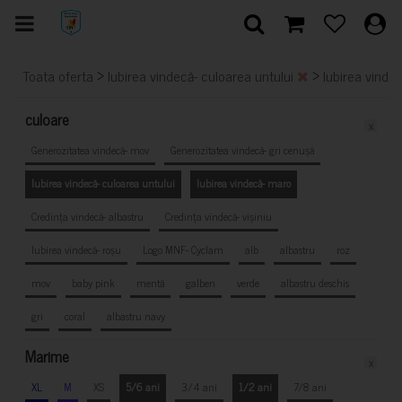
>
>
Toata oferta
Iubirea vindecă- culoarea untului
Iubirea vinde
culoare
x
Generozitatea vindecă- mov
Generozitatea vindecă- gri cenușă
Iubirea vindecă- culoarea untului
Iubirea vindecă- maro
Credința vindecă- albastru
Credința vindecă- vișiniu
Iubirea vindecă- roșu
Logo MNF- Cyclam
alb
albastru
roz
mov
baby pink
mentă
galben
verde
albastru deschis
gri
coral
albastru navy
Marime
x
XL
M
XS
5/6 ani
3/4 ani
1/2 ani
7/8 ani