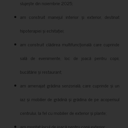
slujește din noiembrie 2025;
am construit manejul interior și exterior, destinat
hipoterapiei și echitației;
am construit clădirea multifuncțională care cuprinde
sală de evenimente, loc de joacă pentru copii,
bucătărie și restaurant;
am amenajat grădina senzorială, care cuprinde și un
iaz și mobilier de grădină și grădina de pe acoperisul
centrului, la fel cu mobilier de exterior și plante;
am montat locul de joacă pentru copii exterior;