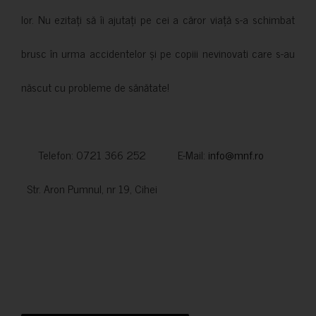
lor. Nu ezitați să îi ajutați pe cei a căror viață s-a schimbat
brusc în urma accidentelor și pe copiii nevinovati care s-au
născut cu probleme de sănătate!
Telefon: 0721 366 252 E-Mail:
info@mnf.ro
Str. Aron Pumnul, nr 19, Cihei