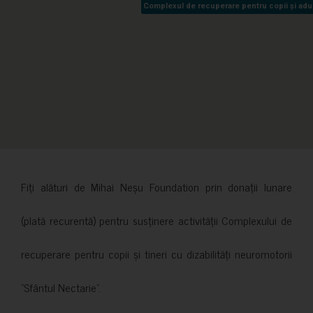
Complexul de recuperare pentru copii și adult
Complexul de recuperare pentru copii și adult
Fiți alături de Mihai Neșu Foundation prin donații lunare
(plată recurentă) pentru susținere activității Complexului de
recuperare pentru copii și tineri cu dizabilități neuromotorii
”Sfântul Nectarie”.