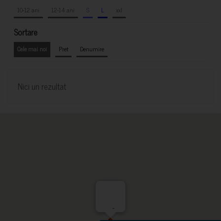
10-12 ani
12-14 ani
S
L
xxl
Sortare
Cele mai noi
Pret
Denumire
Nici un rezultat
-