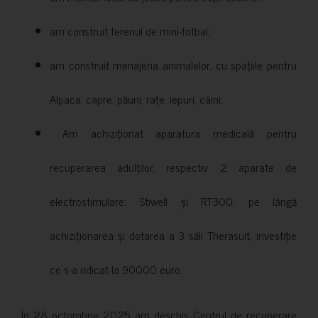
am construit terenul de mini-fotbal;
am construit menajeria animalelor, cu spațiile pentru
Alpaca, capre, păuni, rațe, iepuri, câini;
Am achiziționat aparatura medicală pentru
recuperarea adulților, respectiv 2 aparate de
electrostimulare: Stiwell și RT300, pe lângă
achiziționarea și dotarea a 3 săli Therasuit, investiție
ce s-a ridicat la 90000 euro.
În 28 octombrie 2025 am deschis Centrul de recuperare