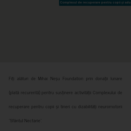
Complexul de recuperare pentru copii și adult
Complexul de recuperare pentru copii și adult
Fiți alături de Mihai Neșu Foundation prin donații lunare
(plată recurentă) pentru susținere activității Complexului de
recuperare pentru copii și tineri cu dizabilități neuromotorii
”Sfântul Nectarie”.