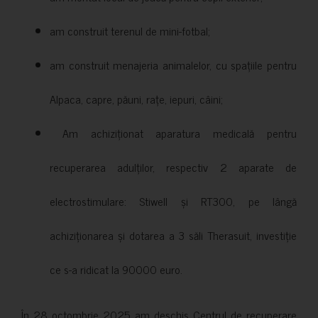
am construit terenul de mini-fotbal;
am construit menajeria animalelor, cu spațiile pentru
Alpaca, capre, păuni, rațe, iepuri, câini;
Am achiziționat aparatura medicală pentru
recuperarea adulților, respectiv 2 aparate de
electrostimulare: Stiwell și RT300, pe lângă
achiziționarea și dotarea a 3 săli Therasuit, investiție
ce s-a ridicat la 90000 euro.
În 28 octombrie 2025 am deschis Centrul de recuperare