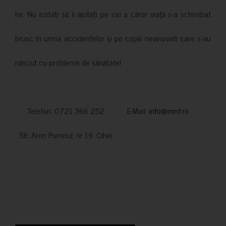
lor. Nu ezitați să îi ajutați pe cei a căror viață s-a schimbat
brusc în urma accidentelor și pe copiii nevinovati care s-au
născut cu probleme de sănătate!
Telefon: 0721 366 252 E-Mail:
info@mnf.ro
Str. Aron Pumnul, nr 19, Cihei