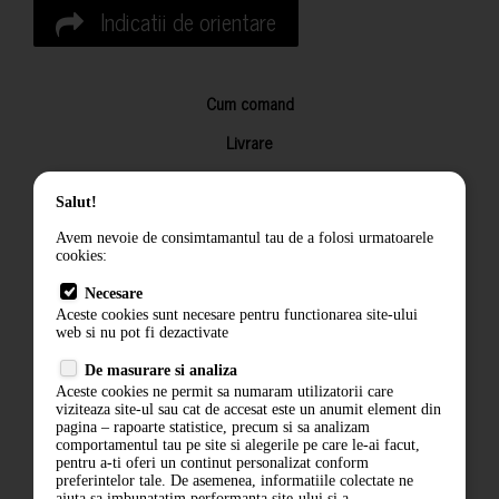
Indicatii de orientare
Cum comand
Livrare
Returnarea produselor
Salut!
Termeni si conditii
Avem nevoie de consimtamantul tau de a folosi urmatoarele
Contact
cookies:
ANPC
Necesare
Aceste cookies sunt necesare pentru functionarea site-ului
Termeni si conditii
web si nu pot fi dezactivate
De masurare si analiza
Politica de confidentialitate
Aceste cookies ne permit sa numaram utilizatorii care
viziteaza site-ul sau cat de accesat este un anumit element din
ANPC
pagina – rapoarte statistice, precum si sa analizam
comportamentul tau pe site si alegerile pe care le-ai facut,
pentru a-ti oferi un continut personalizat conform
preferintelor tale. De asemenea, informatiile colectate ne
ajuta sa imbunatatim performanta site-ului si a