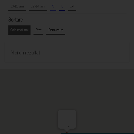
10-12 ani
12-14 ani
S
L
xxl
Sortare
Cele mai noi
Pret
Denumire
Nici un rezultat
-