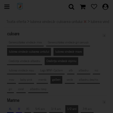
>
>
Toata oferta
Iubirea vindecă- culoarea untului
Iubirea vinde
culoare
x
Generozitatea vindecă- mov
Generozitatea vindecă- gri cenușă
Iubirea vindecă- culoarea untului
Iubirea vindecă- maro
Credința vindecă- albastru
Credința vindecă- vișiniu
Iubirea vindecă- roșu
Logo MNF- Cyclam
alb
albastru
roz
mov
baby pink
mentă
galben
verde
albastru deschis
gri
coral
albastru navy
Marime
x
XL
M
XS
5/6 ani
3/4 ani
1/2 ani
7/8 ani