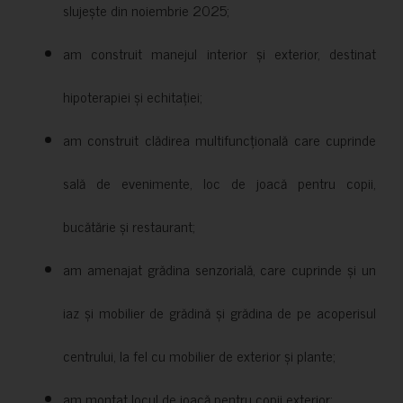
slujește din noiembrie 2025;
am construit manejul interior și exterior, destinat
hipoterapiei și echitației;
am construit clădirea multifuncțională care cuprinde
sală de evenimente, loc de joacă pentru copii,
bucătărie și restaurant;
am amenajat grădina senzorială, care cuprinde și un
iaz și mobilier de grădină și grădina de pe acoperisul
centrului, la fel cu mobilier de exterior și plante;
am montat locul de joacă pentru copii exterior;