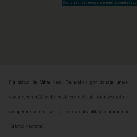
Complexul de recuperare pentru copii și adult
Complexul de recuperare pentru copii și adult
Fiți alături de Mihai Neșu Foundation prin donații lunare
(plată recurentă) pentru susținere activității Complexului de
recuperare pentru copii și tineri cu dizabilități neuromotorii
”Sfântul Nectarie”.