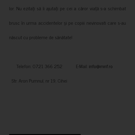
lor. Nu ezitați să îi ajutați pe cei a căror viață s-a schimbat
brusc în urma accidentelor și pe copiii nevinovati care s-au
născut cu probleme de sănătate!
Telefon: 0721 366 252 E-Mail:
info@mnf.ro
Str. Aron Pumnul, nr 19, Cihei