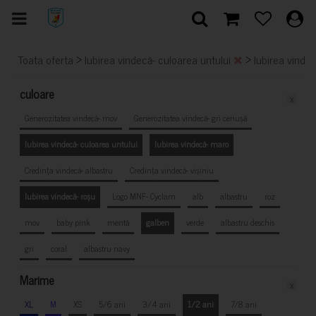
>
>
Toata oferta
Iubirea vindecă- culoarea untului
Iubirea vinde
culoare
x
Generozitatea vindecă- mov
Generozitatea vindecă- gri cenușă
Iubirea vindecă- culoarea untului
Iubirea vindecă- maro
Credința vindecă- albastru
Credința vindecă- vișiniu
Iubirea vindecă- roșu
Logo MNF- Cyclam
alb
albastru
roz
mov
baby pink
mentă
galben
verde
albastru deschis
gri
coral
albastru navy
Marime
x
XL
M
XS
5/6 ani
3/4 ani
1/2 ani
7/8 ani