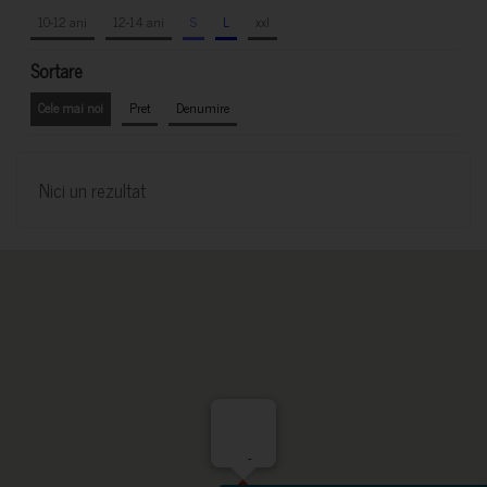
10-12 ani
12-14 ani
S
L
xxl
Sortare
Cele mai noi
Pret
Denumire
Nici un rezultat
-