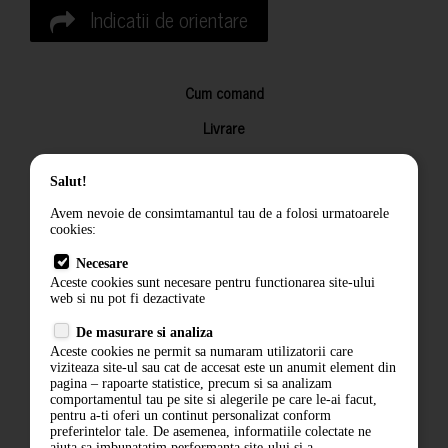
Indicatii de orientare
Cum comand
Livrare
Returnarea produselor
Salut!
Termeni si conditii
Avem nevoie de consimtamantul tau de a folosi urmatoarele
Contact
cookies:
ANPC
Necesare
Aceste cookies sunt necesare pentru functionarea site-ului
Termeni si conditii
web si nu pot fi dezactivate
De masurare si analiza
Politica de confidentialitate
Aceste cookies ne permit sa numaram utilizatorii care
viziteaza site-ul sau cat de accesat este un anumit element din
ANPC
pagina – rapoarte statistice, precum si sa analizam
comportamentul tau pe site si alegerile pe care le-ai facut,
pentru a-ti oferi un continut personalizat conform
preferintelor tale. De asemenea, informatiile colectate ne
ajuta sa imbunatatim performanta site-ului si a