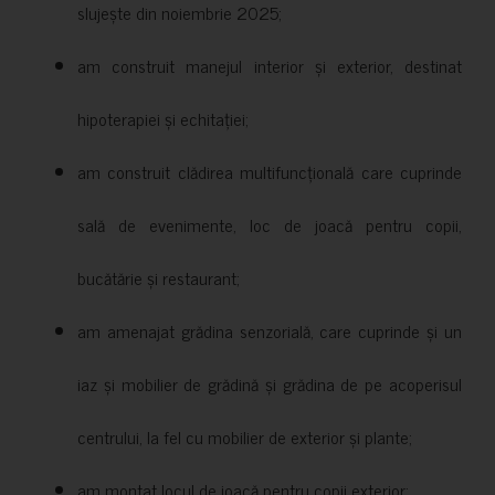
slujește din noiembrie 2025;
am construit manejul interior și exterior, destinat
hipoterapiei și echitației;
am construit clădirea multifuncțională care cuprinde
sală de evenimente, loc de joacă pentru copii,
bucătărie și restaurant;
am amenajat grădina senzorială, care cuprinde și un
iaz și mobilier de grădină și grădina de pe acoperisul
centrului, la fel cu mobilier de exterior și plante;
am montat locul de joacă pentru copii exterior;