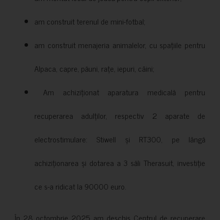
am construit terenul de mini-fotbal;
am construit menajeria animalelor, cu spațiile pentru
Alpaca, capre, păuni, rațe, iepuri, câini;
Am achiziționat aparatura medicală pentru
recuperarea adulților, respectiv 2 aparate de
electrostimulare: Stiwell și RT300, pe lângă
achiziționarea și dotarea a 3 săli Therasuit, investiție
ce s-a ridicat la 90000 euro.
În 28 octombrie 2025 am deschis Centrul de recuperare