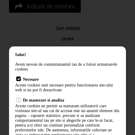
Indicatii de orientare
Cum comand
Livrare
Returnarea produselor
Salut!
Termeni si conditii
Avem nevoie de consimtamantul tau de a folosi urmatoarele
Contact
cookies:
ANPC
Necesare
Aceste cookies sunt necesare pentru functionarea site-ului
Termeni si conditii
web si nu pot fi dezactivate
De masurare si analiza
Politica de confidentialitate
Aceste cookies ne permit sa numaram utilizatorii care
viziteaza site-ul sau cat de accesat este un anumit element din
ANPC
pagina – rapoarte statistice, precum si sa analizam
comportamentul tau pe site si alegerile pe care le-ai facut,
pentru a-ti oferi un continut personalizat conform
preferintelor tale. De asemenea, informatiile colectate ne
ajuta sa imbunatatim performanta site-ului si a