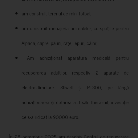
am construit terenul de mini-fotbal;
am construit menajeria animalelor, cu spațiile pentru
Alpaca, capre, păuni, rațe, iepuri, câini;
Am achiziționat aparatura medicală pentru
recuperarea adulților, respectiv 2 aparate de
electrostimulare: Stiwell și RT300, pe lângă
achiziționarea și dotarea a 3 săli Therasuit, investiție
ce s-a ridicat la 90000 euro.
În 28 octombrie 2025 am deschis Centrul de recuperare