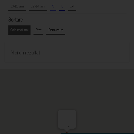
10-12 ani
12-14 ani
S
L
xxl
Sortare
Cele mai noi
Pret
Denumire
Nici un rezultat
-