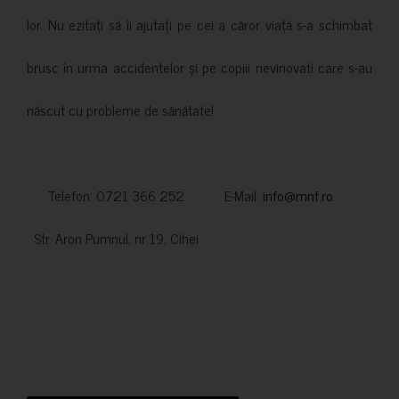
lor. Nu ezitați să îi ajutați pe cei a căror viață s-a schimbat
brusc în urma accidentelor și pe copiii nevinovati care s-au
născut cu probleme de sănătate!
Telefon: 0721 366 252 E-Mail:
info@mnf.ro
Str. Aron Pumnul, nr 19, Cihei