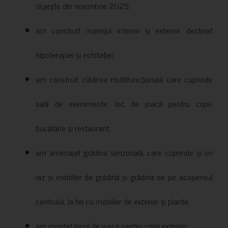
slujește din noiembrie 2025;
am construit manejul interior și exterior, destinat
hipoterapiei și echitației;
am construit clădirea multifuncțională care cuprinde
sală de evenimente, loc de joacă pentru copii,
bucătărie și restaurant;
am amenajat grădina senzorială, care cuprinde și un
iaz și mobilier de grădină și grădina de pe acoperisul
centrului, la fel cu mobilier de exterior și plante;
am montat locul de joacă pentru copii exterior;