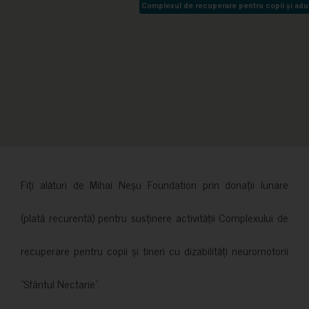
Complexul de recuperare pentru copii și adult
Complexul de recuperare pentru copii și adult
Fiți alături de Mihai Neșu Foundation prin donații lunare
(plată recurentă) pentru susținere activității Complexului de
recuperare pentru copii și tineri cu dizabilități neuromotorii
”Sfântul Nectarie”.