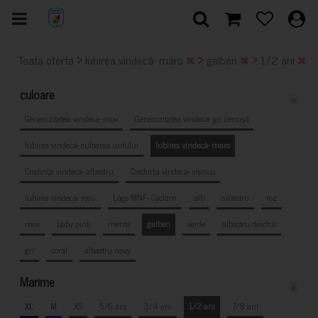
>
>
>
Toata oferta
Iubirea vindecă- maro
galben
1/2 ani
culoare
x
Generozitatea vindecă- mov
Generozitatea vindecă- gri cenușă
Iubirea vindecă- culoarea untului
Iubirea vindecă- maro
Credința vindecă- albastru
Credința vindecă- vișiniu
Iubirea vindecă- roșu
Logo MNF- Cyclam
alb
albastru
roz
mov
baby pink
mentă
galben
verde
albastru deschis
gri
coral
albastru navy
Marime
x
XL
M
XS
5/6 ani
3/4 ani
1/2 ani
7/8 ani