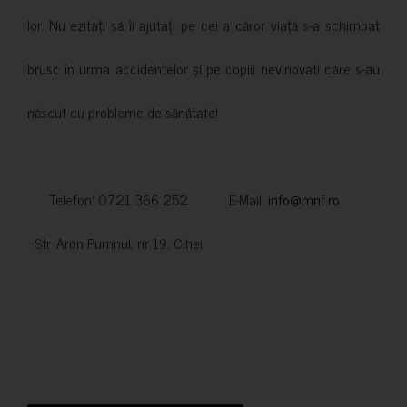
lor. Nu ezitați să îi ajutați pe cei a căror viață s-a schimbat
brusc în urma accidentelor și pe copiii nevinovati care s-au
născut cu probleme de sănătate!
Telefon: 0721 366 252 E-Mail:
info@mnf.ro
Str. Aron Pumnul, nr 19, Cihei