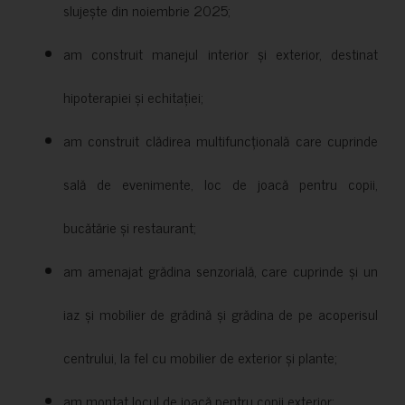
slujește din noiembrie 2025;
am construit manejul interior și exterior, destinat
hipoterapiei și echitației;
am construit clădirea multifuncțională care cuprinde
sală de evenimente, loc de joacă pentru copii,
bucătărie și restaurant;
am amenajat grădina senzorială, care cuprinde și un
iaz și mobilier de grădină și grădina de pe acoperisul
centrului, la fel cu mobilier de exterior și plante;
am montat locul de joacă pentru copii exterior;