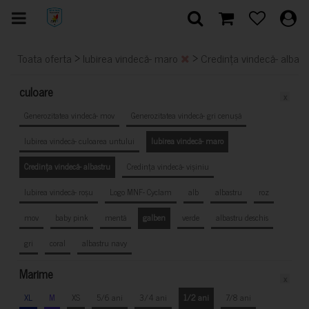
>
>
Toata oferta
Iubirea vindecă- maro
Credința vindecă- albas
culoare
x
Generozitatea vindecă- mov
Generozitatea vindecă- gri cenușă
Iubirea vindecă- culoarea untului
Iubirea vindecă- maro
Credința vindecă- albastru
Credința vindecă- vișiniu
Iubirea vindecă- roșu
Logo MNF- Cyclam
alb
albastru
roz
mov
baby pink
mentă
galben
verde
albastru deschis
gri
coral
albastru navy
Marime
x
XL
M
XS
5/6 ani
3/4 ani
1/2 ani
7/8 ani