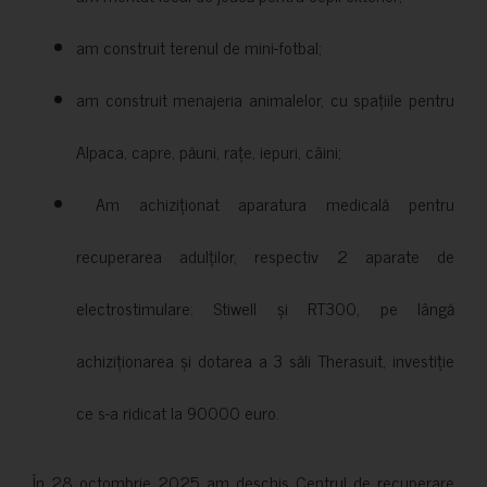
am construit terenul de mini-fotbal;
am construit menajeria animalelor, cu spațiile pentru
Alpaca, capre, păuni, rațe, iepuri, câini;
Am achiziționat aparatura medicală pentru
recuperarea adulților, respectiv 2 aparate de
electrostimulare: Stiwell și RT300, pe lângă
achiziționarea și dotarea a 3 săli Therasuit, investiție
ce s-a ridicat la 90000 euro.
În 28 octombrie 2025 am deschis Centrul de recuperare