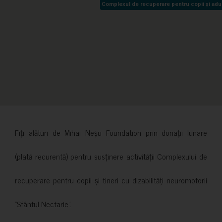
Complexul de recuperare pentru copii și adult
Complexul de recuperare pentru copii și adult
Fiți alături de Mihai Neșu Foundation prin donații lunare
(plată recurentă) pentru susținere activității Complexului de
recuperare pentru copii și tineri cu dizabilități neuromotorii
”Sfântul Nectarie”.