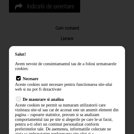
Indicatii de orientare
Cum comand
Livrare
Returnarea produselor
Salut!
Termeni si conditii
Avem nevoie de consimtamantul tau de a folosi urmatoarele
Contact
cookies:
ANPC
Necesare
Aceste cookies sunt necesare pentru functionarea site-ului
Termeni si conditii
web si nu pot fi dezactivate
De masurare si analiza
Politica de confidentialitate
Aceste cookies ne permit sa numaram utilizatorii care
viziteaza site-ul sau cat de accesat este un anumit element din
ANPC
pagina – rapoarte statistice, precum si sa analizam
comportamentul tau pe site si alegerile pe care le-ai facut,
pentru a-ti oferi un continut personalizat conform
preferintelor tale. De asemenea, informatiile colectate ne
ajuta sa imbunatatim performanta site-ului si a