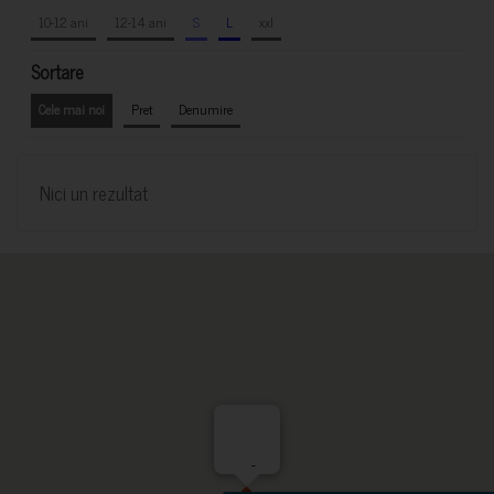
10-12 ani
12-14 ani
S
L
xxl
Sortare
Cele mai noi
Pret
Denumire
Nici un rezultat
-