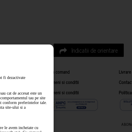
Indicatii de orientare
Cum comand
Livrare
t fi dezactivate
Termeni si conditii
Contac
Termeni si conditii
Politic
sau cat de accesat este un
m comportamentul tau pe site
at conform preferintelor tale.
a site-ului si a
ABON
are le avem incheiate cu