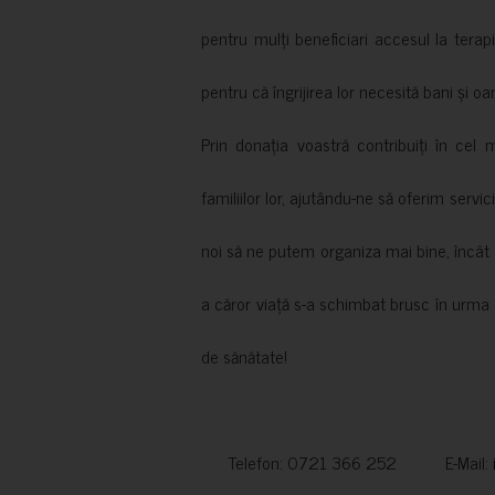
pentru mulți beneficiari accesul la terapi
pentru că îngrijirea lor necesită bani și oa
Prin donația voastră contribuiți în cel 
familiilor lor, ajutându-ne să oferim servic
noi să ne putem organiza mai bine, încât să
a căror viață s-a schimbat brusc în urma 
de sănătate!
Telefon: 0721 366 252 E-Mail: