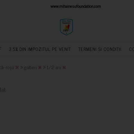
IONS PLATFORM
www.mihainesufoundation.com
powere
F
3.5% DIN IMPOZITUL PE VENIT
TERMENI SI CONDITII
C
>
>
că- roșu
galben
1/2 ani
tat