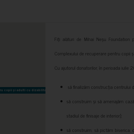
Fiți alături de Mihai Neșu Foundation pr
Complexului de recuperare pentru copii și t
Cu ajutorul donatorilor, în perioada iuli
să finalizăm construcția centrului 
copii și adulti cu dizabilitati neuromotorii Sfântul Nectarie
copii și adulti cu dizabilitati neuromotorii Sfântul Nectarie
să construim și să amenajăm cazări
stadiul de finisaje de interior);
să construim, să pictăm biserica, 