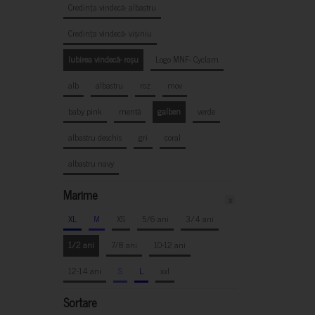
Credința vindecă- albastru
Credința vindecă- vișiniu
Iubirea vindecă- roșu
Logo MNF- Cyclam
alb
albastru
roz
mov
baby pink
mentă
galben
verde
albastru deschis
gri
coral
albastru navy
Marime
x
XL
M
XS
5/6 ani
3/4 ani
1/2 ani
7/8 ani
10-12 ani
12-14 ani
S
L
xxl
Sortare