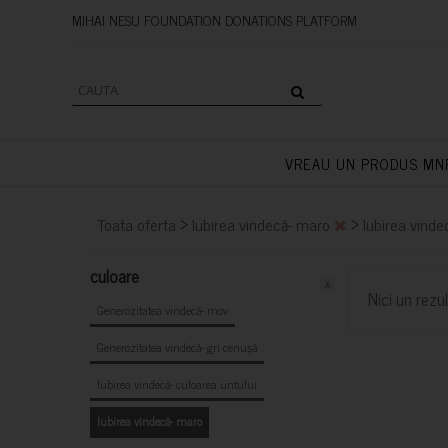
MIHAI NESU FOUNDATION DONAT
VREAU UN PRODUS MN
>
>
Toata oferta
Iubirea vindecă- maro
Iubirea vinde
culoare
x
Nici un rezul
Generozitatea vindecă- mov
Generozitatea vindecă- gri cenușă
Iubirea vindecă- culoarea untului
Iubirea vindecă- maro