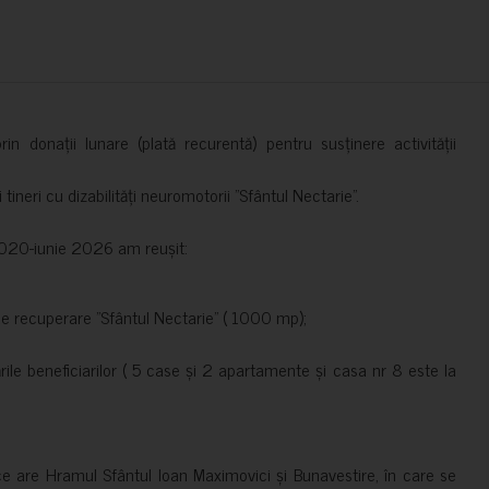
in donații lunare (plată recurentă) pentru susținere activității
ineri cu dizabilități neuromotorii ”Sfântul Nectarie”.
e 2020-iunie 2026 am reușit:
de recuperare ”Sfântul Nectarie” ( 1000 mp);
le beneficiarilor ( 5 case și 2 apartamente și casa nr 8 este la
ce are Hramul Sfântul Ioan Maximovici și Bunavestire, în care se