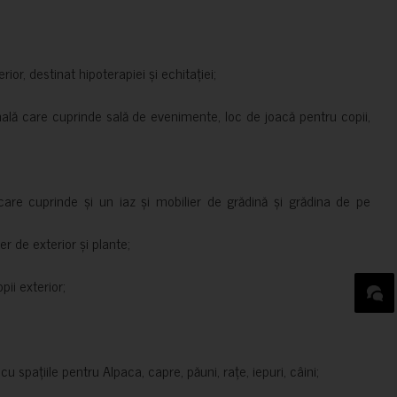
rior, destinat hipoterapiei și echitației;
nală care cuprinde sală de evenimente, loc de joacă pentru copii,
are cuprinde și un iaz și mobilier de grădină și grădina de pe
er de exterior și plante;
ii exterior;
 spațiile pentru Alpaca, capre, păuni, rațe, iepuri, câini;