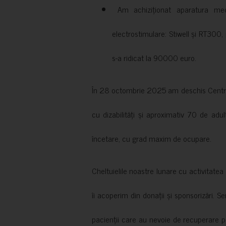
Am achiziționat aparatura medi
electrostimulare: Stiwell și RT300, 
s-a ridicat la 90000 euro.
În 28 octombrie 2025 am deschis Centrul
cu dizabilități și aproximativ 70 de adul
încetare, cu grad maxim de ocupare.
Cheltuielile noastre lunare cu activitate
îi acoperim din donații și sponsorizări. S
pacienții care au nevoie de recuperare p