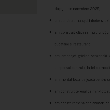
slujește din noiembrie 2025;
am construit manejul interior și exte
am construit clădirea multifuncțio
bucătărie și restaurant;
am amenajat grădina senzorială, c
acoperisul centrului, la fel cu mobili
am montat locul de joacă pentru cop
am construit terenul de mini-fotbal;
am construit menajeria animalelor, cu