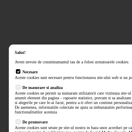
Salut!
Avem nevoie de consimtamantul tau de a folosi urmatoarele cookies:
Necesare
Aceste cookies sunt necesare pentru functionarea site-ului web si nu po
De masurare si analiza
Aceste cookies ne permit sa numaram utilizatorii care viziteaza site-ul 
anumit element din pagina – rapoarte statistice, precum si sa analiza
si alegerile pe care le-ai facut, pentru a-ti oferi un continut personaliz
De asemenea, informatiile colectate ne ajuta sa imbunatatim performant
functionalitatilor acestuia.
De promovare
Aceste cookies sunt setate pe site-ul nostru in baza unor acorduri pe c