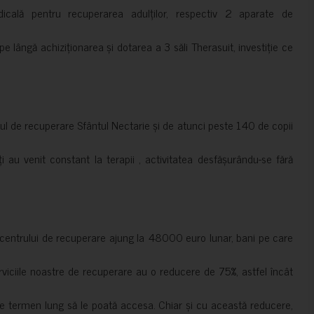
cală pentru recuperarea adulților, respectiv 2 aparate de
pe lângă achiziționarea și dotarea a 3 săli Therasuit, investiție ce
 de recuperare Sfântul Nectarie și de atunci peste 140 de copii
ți au venit constant la terapii , activitatea desfășurându-se fără
a centrului de recuperare ajung la 48000 euro lunar, bani pe care
erviciile noastre de recuperare au o reducere de 75%, astfel încât
e termen lung să le poată accesa. Chiar și cu această reducere,