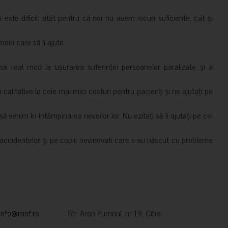
i este dificil, atât pentru că noi nu avem locuri suficiente, cât și
meni care să îi ajute.
mai real mod la ușurarea suferinței persoanelor paralizate și a
ii calitative la cele mai mici costuri pentru pacienți și ne ajutați pe
 venim în întâmpinarea nevoilor lor. Nu ezitați să îi ajutați pe cei
accidentelor și pe copiii nevinovati care s-au născut cu probleme
info@mnf.ro
Str. Aron Pumnul, nr 19, Cihei