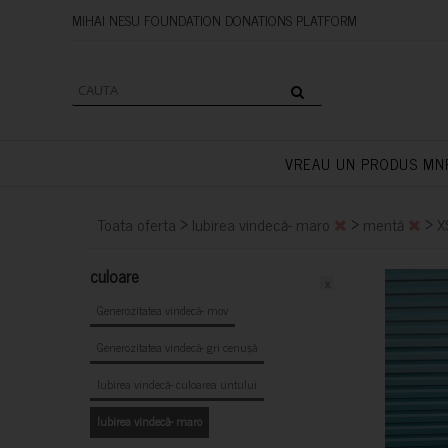
MIHAI NESU FOUNDATION DONAT
VREAU UN PRODUS MN
>
>
>
Toata oferta
Iubirea vindecă- maro
mentă
X
culoare
x
Generozitatea vindecă- mov
Generozitatea vindecă- gri cenușă
Iubirea vindecă- culoarea untului
Iubirea vindecă- maro