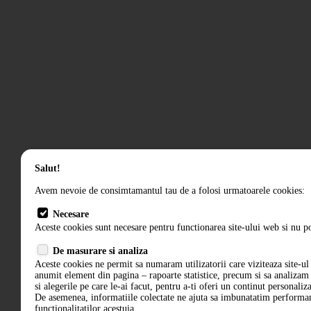
Salut!
Avem nevoie de consimtamantul tau de a folosi urmatoarele cookies:
Necesare
Aceste cookies sunt necesare pentru functionarea site-ului web si nu po
De masurare si analiza
Aceste cookies ne permit sa numaram utilizatorii care viziteaza site-ul 
anumit element din pagina – rapoarte statistice, precum si sa analiza
si alegerile pe care le-ai facut, pentru a-ti oferi un continut personaliz
De asemenea, informatiile colectate ne ajuta sa imbunatatim performant
functionalitatilor acestuia.