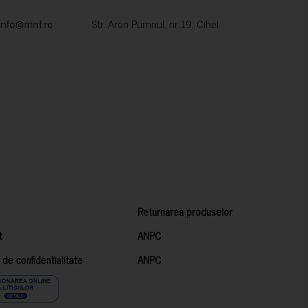
info@mnf.ro
Str. Aron Pumnul, nr 19, Cihei
Returnarea produselor
t
ANPC
a de confidentialitate
ANPC