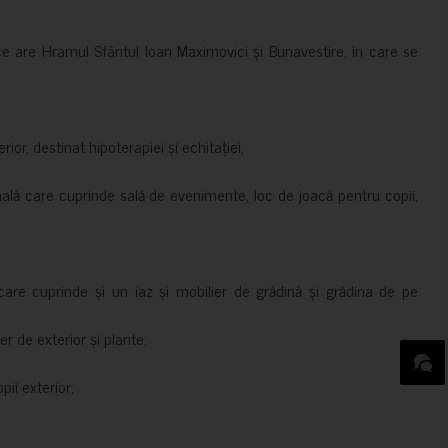
ce are Hramul Sfântul Ioan Maximovici și Bunavestire, în care se
rior, destinat hipoterapiei și echitației;
nală care cuprinde sală de evenimente, loc de joacă pentru copii,
are cuprinde și un iaz și mobilier de grădină și grădina de pe
er de exterior și plante;
ii exterior;