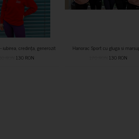
i- iubirea, credința, generozitatea vindecă
Hanorac Sport cu gluga si marsu
50 RON
130 RON
170 RON
130 RON