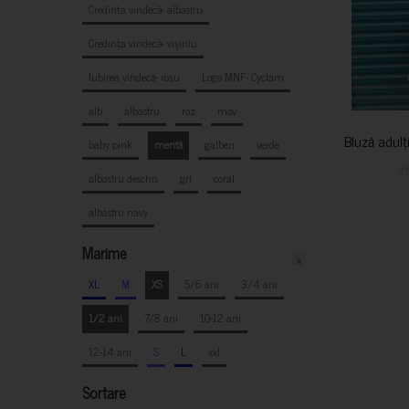
Credința vindecă- albastru
Credința vindecă- vișiniu
Iubirea vindecă- roșu
Logo MNF- Cyclam
alb
albastru
roz
mov
Bluză adulț
baby pink
mentă
galben
verde
1
albastru deschis
gri
coral
albastru navy
Marime
x
XL
M
XS
5/6 ani
3/4 ani
1/2 ani
7/8 ani
10-12 ani
12-14 ani
S
L
xxl
Sortare