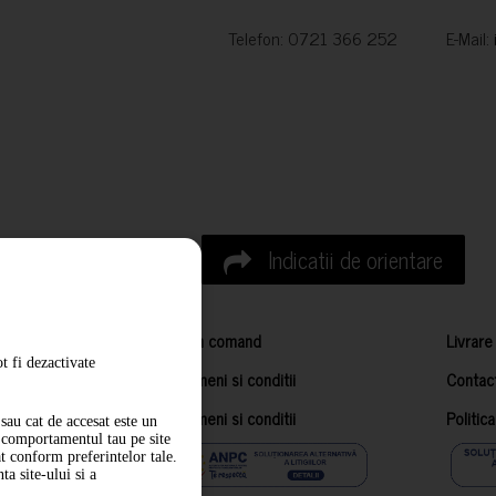
Telefon: 0721 366 252 E-Mail:
Indicatii de orientare
Cum comand
Livrare
t fi dezactivate
Termeni si conditii
Contac
Termeni si conditii
Politic
sau cat de accesat este un
m comportamentul tau pe site
at conform preferintelor tale.
a site-ului si a