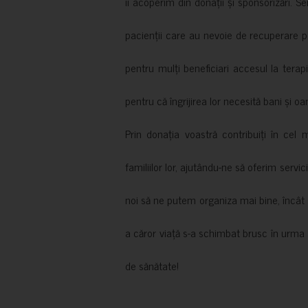
îi acoperim din donații și sponsorizări. S
pacienții care au nevoie de recuperare p
pentru mulți beneficiari accesul la terapi
pentru că îngrijirea lor necesită bani și oa
Prin donația voastră contribuiți în cel 
familiilor lor, ajutându-ne să oferim servic
noi să ne putem organiza mai bine, încât să
a căror viață s-a schimbat brusc în urma 
de sănătate!