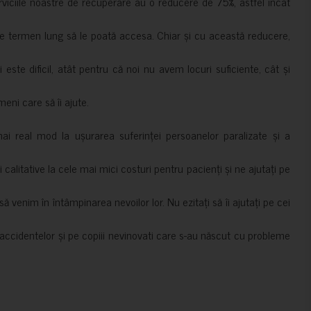
erviciile noastre de recuperare au o reducere de 75%, astfel încât
e termen lung să le poată accesa. Chiar și cu această reducere,
i este dificil, atât pentru că noi nu avem locuri suficiente, cât și
meni care să îi ajute.
mai real mod la ușurarea suferinței persoanelor paralizate și a
ii calitative la cele mai mici costuri pentru pacienți și ne ajutați pe
 venim în întâmpinarea nevoilor lor. Nu ezitați să îi ajutați pe cei
accidentelor și pe copiii nevinovati care s-au născut cu probleme