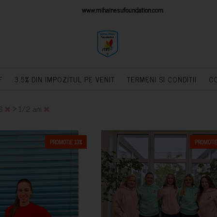
IONS PLATFORM
www.mihainesufoundation.com
powere
F
3.5% DIN IMPOZITUL PE VENIT
TERMENI SI CONDITII
C
>
S
1/2 ani
PROMOTIE 13%
PROMOTIE
CUMPARA
CUMPARA