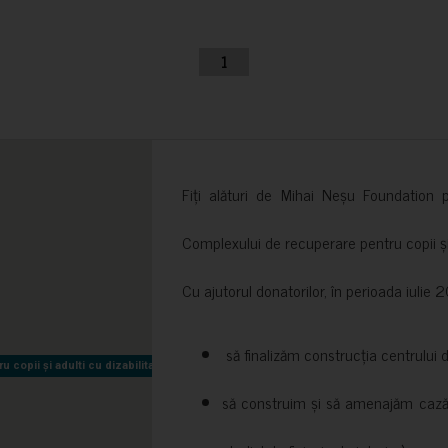
1
Fiți alături de Mihai Neșu Foundation pr
Complexului de recuperare pentru copii și t
Cu ajutorul donatorilor, în perioada iuli
să finalizăm construcția centrului 
copii și adulti cu dizabilitati neuromotorii Sfântul Nectarie
copii și adulti cu dizabilitati neuromotorii Sfântul Nectarie
să construim și să amenajăm cazări