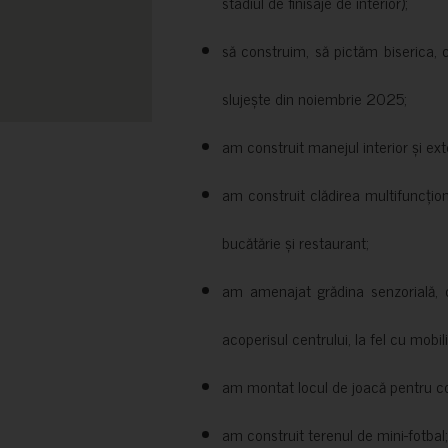
stadiul de finisaje de interior);
să construim, să pictăm biserica, 
slujește din noiembrie 2025;
am construit manejul interior și exte
am construit clădirea multifuncțio
bucătărie și restaurant;
am amenajat grădina senzorială, c
acoperisul centrului, la fel cu mobili
am montat locul de joacă pentru cop
am construit terenul de mini-fotbal;