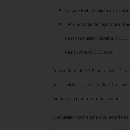
am construit menajeria animalelor, cu
Am achiziționat aparatura medi
electrostimulare: Stiwell și RT300, 
s-a ridicat la 90000 euro.
În 28 octombrie 2025 am deschis Centrul
cu dizabilități și aproximativ 70 de adul
încetare, cu grad maxim de ocupare.
Cheltuielile noastre lunare cu activitate