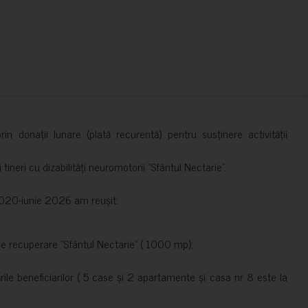
in donații lunare (plată recurentă) pentru susținere activității
ineri cu dizabilități neuromotorii ”Sfântul Nectarie”.
e 2020-iunie 2026 am reușit:
de recuperare ”Sfântul Nectarie” ( 1000 mp);
le beneficiarilor ( 5 case și 2 apartamente și casa nr 8 este la