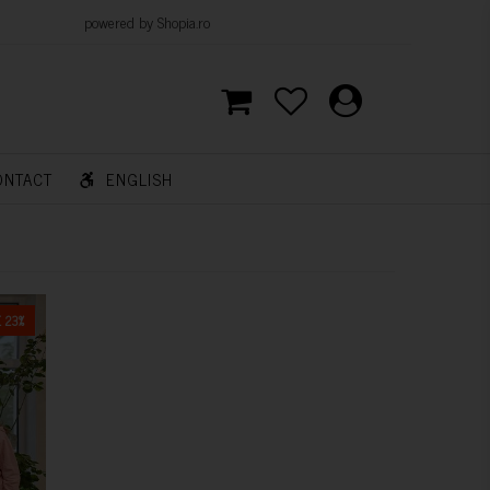
d by Shopia.ro
ONTACT
ENGLISH
 23%