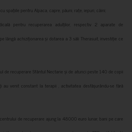
 spațiile pentru Alpaca, capre, păuni, rațe, iepuri, câini;
cală pentru recuperarea adulților, respectiv 2 aparate de
pe lângă achiziționarea și dotarea a 3 săli Therasuit, investiție ce
 de recuperare Sfântul Nectarie și de atunci peste 140 de copii
ți au venit constant la terapii , activitatea desfășurându-se fără
a centrului de recuperare ajung la 48000 euro lunar, bani pe care