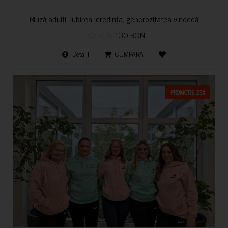
Bluză adulți- iubirea, credința, generozitatea vindecă
150 RON
130 RON
Detalii
CUMPARA
PROMOTIE 23%