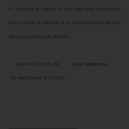
lor. Nu ezitați să îi ajutați pe cei a căror viață s-a schimbat
brusc în urma accidentelor și pe copiii nevinovati care s-au
născut cu probleme de sănătate!
Telefon: 0721 366 252 E-Mail:
info@mnf.ro
Str. Aron Pumnul, nr 19, Cihei