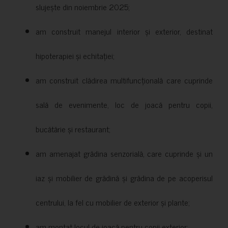
slujește din noiembrie 2025;
am construit manejul interior și exterior, destinat
hipoterapiei și echitației;
am construit clădirea multifuncțională care cuprinde
sală de evenimente, loc de joacă pentru copii,
bucătărie și restaurant;
am amenajat grădina senzorială, care cuprinde și un
iaz și mobilier de grădină și grădina de pe acoperisul
centrului, la fel cu mobilier de exterior și plante;
am montat locul de joacă pentru copii exterior;