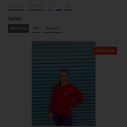
10-12 ani
12-14 ani
S
L
xxl
Sortare
Cele mai noi
Pret
Denumire
PROMOTIE 13%