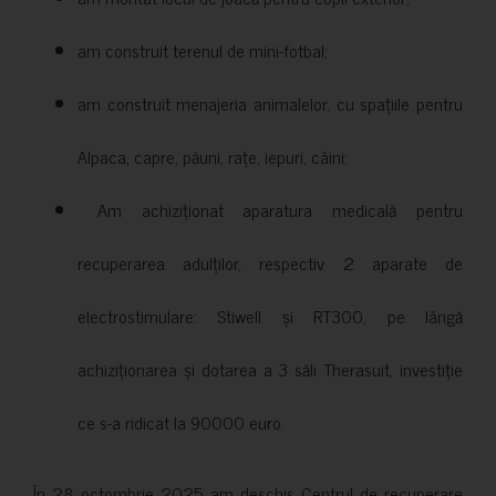
am construit terenul de mini-fotbal;
am construit menajeria animalelor, cu spațiile pentru
Alpaca, capre, păuni, rațe, iepuri, câini;
Am achiziționat aparatura medicală pentru
recuperarea adulților, respectiv 2 aparate de
electrostimulare: Stiwell și RT300, pe lângă
achiziționarea și dotarea a 3 săli Therasuit, investiție
ce s-a ridicat la 90000 euro.
În 28 octombrie 2025 am deschis Centrul de recuperare