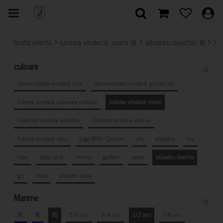
>
>
>
Toata oferta
Iubirea vindecă- maro
albastru deschis
X
culoare
x
Generozitatea vindecă- mov
Generozitatea vindecă- gri cenușă
Iubirea vindecă- culoarea untului
Iubirea vindecă- maro
Credința vindecă- albastru
Credința vindecă- vișiniu
Iubirea vindecă- roșu
Logo MNF- Cyclam
alb
albastru
roz
mov
baby pink
mentă
galben
verde
albastru deschis
gri
coral
albastru navy
Marime
x
XL
M
XS
5/6 ani
3/4 ani
1/2 ani
7/8 ani