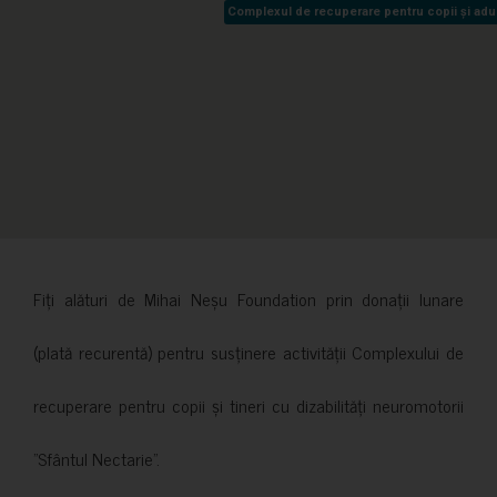
Complexul de recuperare pentru copii și adult
Complexul de recuperare pentru copii și adult
Fiți alături de Mihai Neșu Foundation prin donații lunare
(plată recurentă) pentru susținere activității Complexului de
recuperare pentru copii și tineri cu dizabilități neuromotorii
”Sfântul Nectarie”.