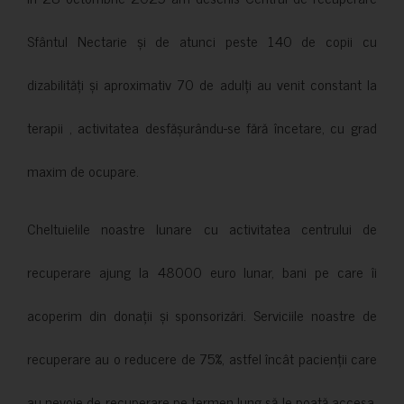
Sfântul Nectarie și de atunci peste 140 de copii cu
dizabilități și aproximativ 70 de adulți au venit constant la
terapii , activitatea desfășurându-se fără încetare, cu grad
maxim de ocupare.
Cheltuielile noastre lunare cu activitatea centrului de
recuperare ajung la 48000 euro lunar, bani pe care îi
acoperim din donații și sponsorizări. Serviciile noastre de
recuperare au o reducere de 75%, astfel încât pacienții care
au nevoie de recuperare pe termen lung să le poată accesa.