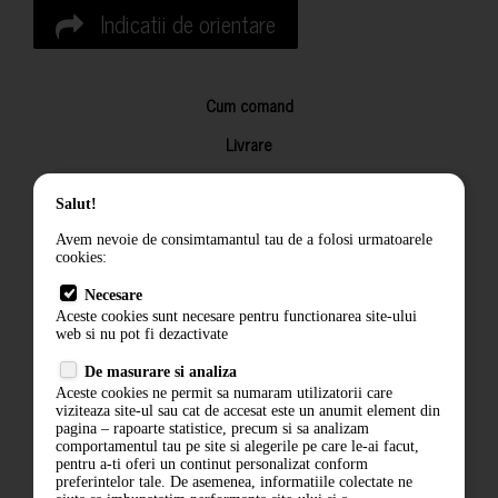
Indicatii de orientare
Cum comand
Livrare
Returnarea produselor
Salut!
Termeni si conditii
Avem nevoie de consimtamantul tau de a folosi urmatoarele
Contact
cookies:
ANPC
Necesare
Aceste cookies sunt necesare pentru functionarea site-ului
Termeni si conditii
web si nu pot fi dezactivate
Politica de confidentialitate
De masurare si analiza
Aceste cookies ne permit sa numaram utilizatorii care
ANPC
viziteaza site-ul sau cat de accesat este un anumit element din
pagina – rapoarte statistice, precum si sa analizam
comportamentul tau pe site si alegerile pe care le-ai facut,
pentru a-ti oferi un continut personalizat conform
preferintelor tale. De asemenea, informatiile colectate ne