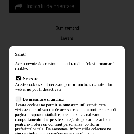
Indicatii de orientare
Cum comand
Livrare
Returnarea produselor
Salut!
Termeni si conditii
Avem nevoie de consimtamantul tau de a folosi urmatoarele
Contact
cookies:
ANPC
Necesare
Aceste cookies sunt necesare pentru functionarea site-ului
Termeni si conditii
web si nu pot fi dezactivate
De masurare si analiza
Politica de confidentialitate
Aceste cookies ne permit sa numaram utilizatorii care
viziteaza site-ul sau cat de accesat este un anumit element din
ANPC
pagina – rapoarte statistice, precum si sa analizam
comportamentul tau pe site si alegerile pe care le-ai facut,
pentru a-ti oferi un continut personalizat conform
preferintelor tale. De asemenea, informatiile colectate ne
ajuta sa imbunatatim performanta site-ului si a