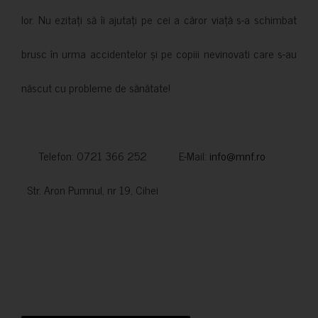
lor. Nu ezitați să îi ajutați pe cei a căror viață s-a schimbat
brusc în urma accidentelor și pe copiii nevinovati care s-au
născut cu probleme de sănătate!
Telefon: 0721 366 252 E-Mail:
info@mnf.ro
Str. Aron Pumnul, nr 19, Cihei