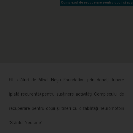
Complexul de recuperare pentru copii și adult
Complexul de recuperare pentru copii și adult
Fiți alături de Mihai Neșu Foundation prin donații lunare
(plată recurentă) pentru susținere activității Complexului de
recuperare pentru copii și tineri cu dizabilități neuromotorii
”Sfântul Nectarie”.