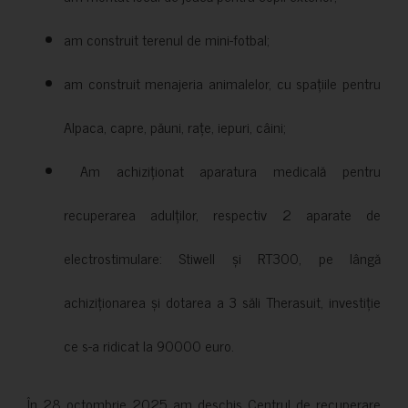
am construit terenul de mini-fotbal;
am construit menajeria animalelor, cu spațiile pentru
Alpaca, capre, păuni, rațe, iepuri, câini;
Am achiziționat aparatura medicală pentru
recuperarea adulților, respectiv 2 aparate de
electrostimulare: Stiwell și RT300, pe lângă
achiziționarea și dotarea a 3 săli Therasuit, investiție
ce s-a ridicat la 90000 euro.
În 28 octombrie 2025 am deschis Centrul de recuperare