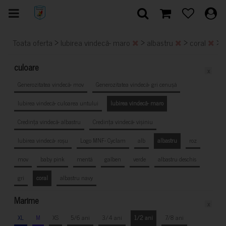
>
>
>
>
Toata oferta
Iubirea vindecă- maro
albastru
coral
culoare
x
Generozitatea vindecă- mov
Generozitatea vindecă- gri cenușă
Iubirea vindecă- culoarea untului
Iubirea vindecă- maro
Credința vindecă- albastru
Credința vindecă- vișiniu
Iubirea vindecă- roșu
Logo MNF- Cyclam
alb
albastru
roz
mov
baby pink
mentă
galben
verde
albastru deschis
gri
coral
albastru navy
Marime
x
XL
M
XS
5/6 ani
3/4 ani
1/2 ani
7/8 ani