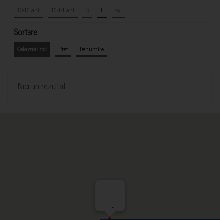
10-12 ani
12-14 ani
S
L
xxl
Sortare
Cele mai noi
Pret
Denumire
Nici un rezultat
-