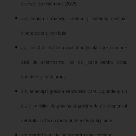
slujește din noiembrie 2025;
am construit manejul interior și exterior, destinat
hipoterapiei și echitației;
am construit clădirea multifuncțională care cuprinde
sală de evenimente, loc de joacă pentru copii,
bucătărie și restaurant;
am amenajat grădina senzorială, care cuprinde și un
iaz și mobilier de grădină și grădina de pe acoperisul
centrului, la fel cu mobilier de exterior și plante;
am montat locul de joacă pentru copii exterior;