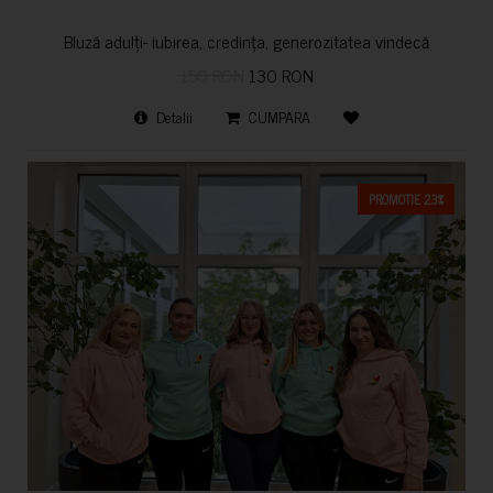
Bluză adulți- iubirea, credința, generozitatea vindecă
150 RON
130 RON
Detalii
CUMPARA
PROMOTIE 23%