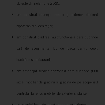
slujește din noiembrie 2025;
am construit manejul interior și exterior, destinat
hipoterapiei și echitației;
am construit clădirea multifuncțională care cuprinde
sală de evenimente, loc de joacă pentru copii,
bucătărie și restaurant;
am amenajat grădina senzorială, care cuprinde și un
iaz și mobilier de grădină și grădina de pe acoperisul
centrului, la fel cu mobilier de exterior și plante;
am montat locul de joacă pentru copii exterior;