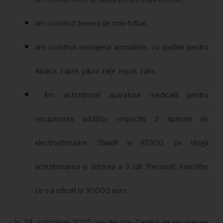
am construit terenul de mini-fotbal;
am construit menajeria animalelor, cu spațiile pentru
Alpaca, capre, păuni, rațe, iepuri, câini;
Am achiziționat aparatura medicală pentru
recuperarea adulților, respectiv 2 aparate de
electrostimulare: Stiwell și RT300, pe lângă
achiziționarea și dotarea a 3 săli Therasuit, investiție
ce s-a ridicat la 90000 euro.
În 28 octombrie 2025 am deschis Centrul de recuperare