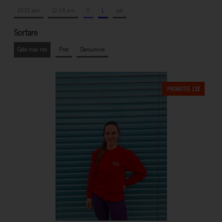
10-12 ani
12-14 ani
S
L
xxl
Sortare
Cele mai noi
Pret
Denumire
PROMOTIE 13%