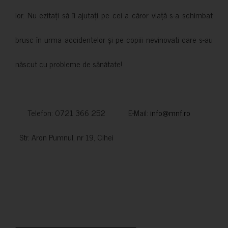
lor. Nu ezitați să îi ajutați pe cei a căror viață s-a schimbat
brusc în urma accidentelor și pe copiii nevinovati care s-au
născut cu probleme de sănătate!
Telefon: 0721 366 252 E-Mail:
info@mnf.ro
Str. Aron Pumnul, nr 19, Cihei