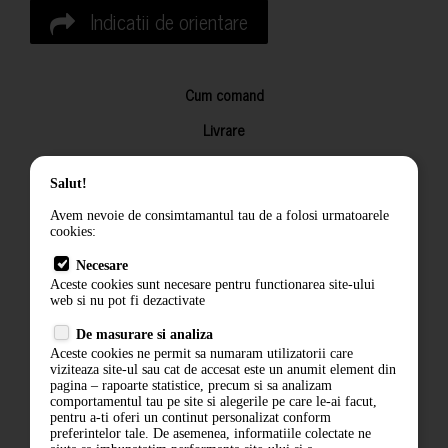
Indicatii de orientare
Cum comand
Livrare
Returnarea produselor
Salut!
Termeni si conditii
Avem nevoie de consimtamantul tau de a folosi urmatoarele
Contact
cookies:
ANPC
Necesare
Aceste cookies sunt necesare pentru functionarea site-ului
Termeni si conditii
web si nu pot fi dezactivate
Politica de confidentialitate
De masurare si analiza
Aceste cookies ne permit sa numaram utilizatorii care
ANPC
viziteaza site-ul sau cat de accesat este un anumit element din
pagina – rapoarte statistice, precum si sa analizam
comportamentul tau pe site si alegerile pe care le-ai facut,
pentru a-ti oferi un continut personalizat conform
preferintelor tale. De asemenea, informatiile colectate ne