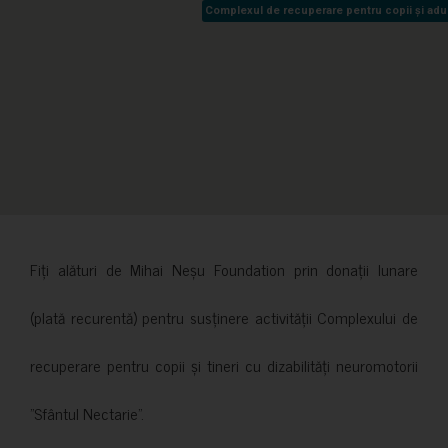
Complexul de recuperare pentru copii și adult
Complexul de recuperare pentru copii și adult
Fiți alături de Mihai Neșu Foundation prin donații lunare
(plată recurentă) pentru susținere activității Complexului de
recuperare pentru copii și tineri cu dizabilități neuromotorii
”Sfântul Nectarie”.