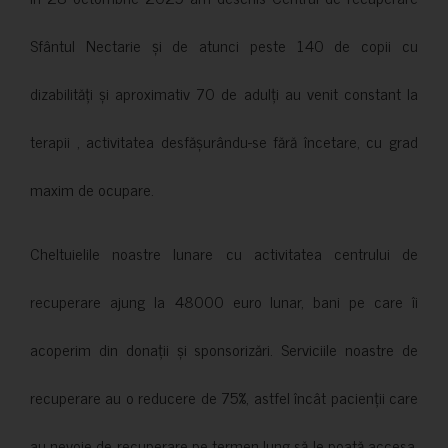
Sfântul Nectarie și de atunci peste 140 de copii cu
dizabilități și aproximativ 70 de adulți au venit constant la
terapii , activitatea desfășurându-se fără încetare, cu grad
maxim de ocupare.
Cheltuielile noastre lunare cu activitatea centrului de
recuperare ajung la 48000 euro lunar, bani pe care îi
acoperim din donații și sponsorizări. Serviciile noastre de
recuperare au o reducere de 75%, astfel încât pacienții care
au nevoie de recuperare pe termen lung să le poată accesa.