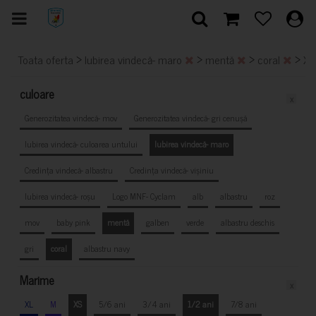
>
>
>
>
Toata oferta
Iubirea vindecă- maro
mentă
coral
X
culoare
x
Generozitatea vindecă- mov
Generozitatea vindecă- gri cenușă
Iubirea vindecă- culoarea untului
Iubirea vindecă- maro
Credința vindecă- albastru
Credința vindecă- vișiniu
Iubirea vindecă- roșu
Logo MNF- Cyclam
alb
albastru
roz
mov
baby pink
mentă
galben
verde
albastru deschis
gri
coral
albastru navy
Marime
x
XL
M
XS
5/6 ani
3/4 ani
1/2 ani
7/8 ani