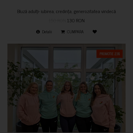
Bluză adulți- iubirea, credința, generozitatea vindecă
150 RON
130 RON
Detalii
CUMPARA
PROMOTIE 23%