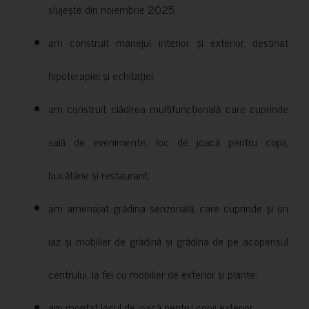
slujește din noiembrie 2025;
am construit manejul interior și exterior, destinat
hipoterapiei și echitației;
am construit clădirea multifuncțională care cuprinde
sală de evenimente, loc de joacă pentru copii,
bucătărie și restaurant;
am amenajat grădina senzorială, care cuprinde și un
iaz și mobilier de grădină și grădina de pe acoperisul
centrului, la fel cu mobilier de exterior și plante;
am montat locul de joacă pentru copii exterior;