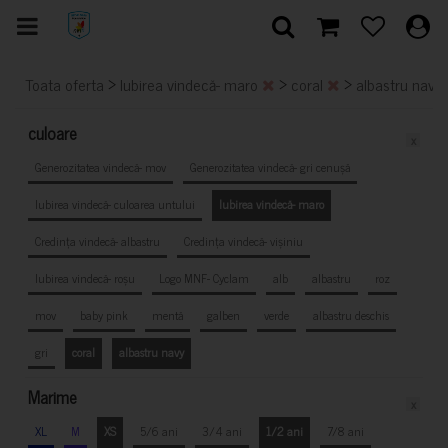
>
>
>
Toata oferta
Iubirea vindecă- maro
coral
albastru navy
culoare
x
Generozitatea vindecă- mov
Generozitatea vindecă- gri cenușă
Iubirea vindecă- culoarea untului
Iubirea vindecă- maro
Credința vindecă- albastru
Credința vindecă- vișiniu
Iubirea vindecă- roșu
Logo MNF- Cyclam
alb
albastru
roz
mov
baby pink
mentă
galben
verde
albastru deschis
gri
coral
albastru navy
Marime
x
XL
M
XS
5/6 ani
3/4 ani
1/2 ani
7/8 ani