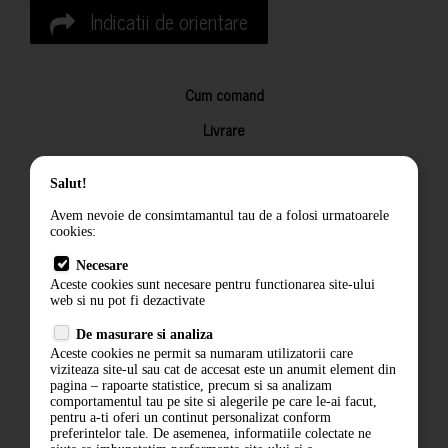
Indicatii de orientare
Cum comand
Livrare
Returnarea produselor
Salut!
Termeni si conditii
Avem nevoie de consimtamantul tau de a folosi urmatoarele
Contact
cookies:
ANPC
Necesare
Aceste cookies sunt necesare pentru functionarea site-ului
Termeni si conditii
web si nu pot fi dezactivate
Politica de confidentialitate
De masurare si analiza
Aceste cookies ne permit sa numaram utilizatorii care
ANPC
viziteaza site-ul sau cat de accesat este un anumit element din
pagina – rapoarte statistice, precum si sa analizam
comportamentul tau pe site si alegerile pe care le-ai facut,
pentru a-ti oferi un continut personalizat conform
preferintelor tale. De asemenea, informatiile colectate ne