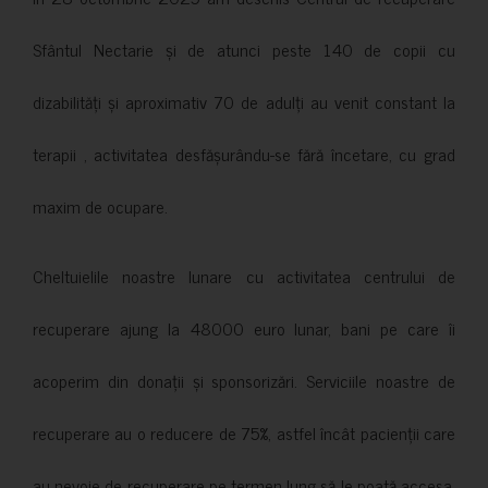
Sfântul Nectarie și de atunci peste 140 de copii cu
dizabilități și aproximativ 70 de adulți au venit constant la
terapii , activitatea desfășurându-se fără încetare, cu grad
maxim de ocupare.
Cheltuielile noastre lunare cu activitatea centrului de
recuperare ajung la 48000 euro lunar, bani pe care îi
acoperim din donații și sponsorizări. Serviciile noastre de
recuperare au o reducere de 75%, astfel încât pacienții care
au nevoie de recuperare pe termen lung să le poată accesa.