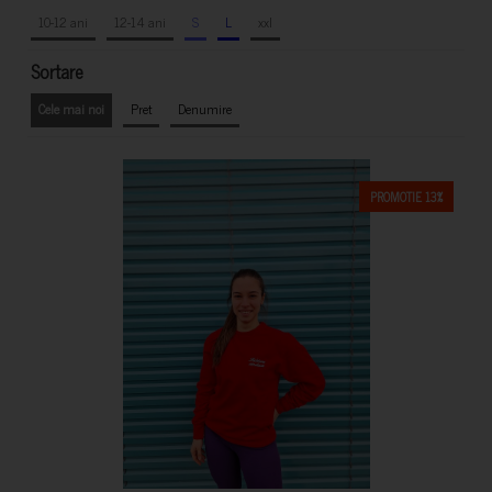
10-12 ani
12-14 ani
S
L
xxl
Sortare
Cele mai noi
Pret
Denumire
PROMOTIE 13%