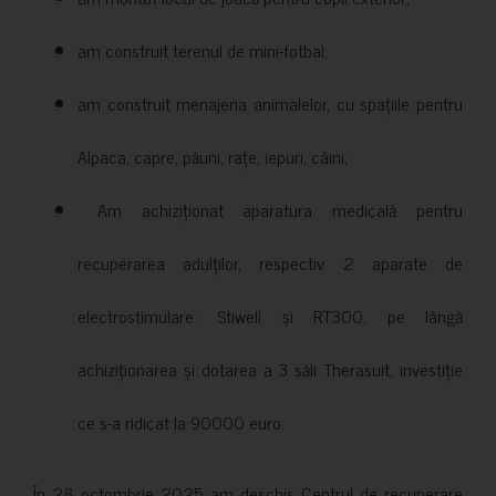
am construit terenul de mini-fotbal;
am construit menajeria animalelor, cu spațiile pentru
Alpaca, capre, păuni, rațe, iepuri, câini;
Am achiziționat aparatura medicală pentru
recuperarea adulților, respectiv 2 aparate de
electrostimulare: Stiwell și RT300, pe lângă
achiziționarea și dotarea a 3 săli Therasuit, investiție
ce s-a ridicat la 90000 euro.
În 28 octombrie 2025 am deschis Centrul de recuperare