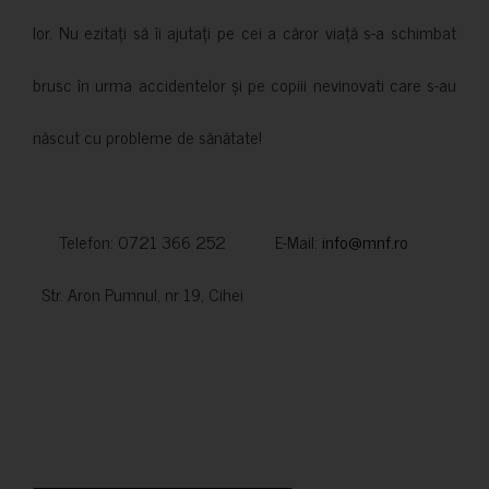
lor. Nu ezitați să îi ajutați pe cei a căror viață s-a schimbat
brusc în urma accidentelor și pe copiii nevinovati care s-au
născut cu probleme de sănătate!
Telefon: 0721 366 252 E-Mail:
info@mnf.ro
Str. Aron Pumnul, nr 19, Cihei