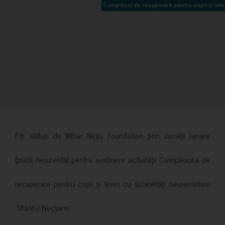
Complexul de recuperare pentru copii și adult
Complexul de recuperare pentru copii și adult
Fiți alături de Mihai Neșu Foundation prin donații lunare
(plată recurentă) pentru susținere activității Complexului de
recuperare pentru copii și tineri cu dizabilități neuromotorii
”Sfântul Nectarie”.