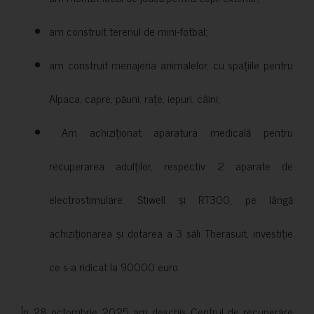
am construit terenul de mini-fotbal;
am construit menajeria animalelor, cu spațiile pentru
Alpaca, capre, păuni, rațe, iepuri, câini;
Am achiziționat aparatura medicală pentru
recuperarea adulților, respectiv 2 aparate de
electrostimulare: Stiwell și RT300, pe lângă
achiziționarea și dotarea a 3 săli Therasuit, investiție
ce s-a ridicat la 90000 euro.
În 28 octombrie 2025 am deschis Centrul de recuperare