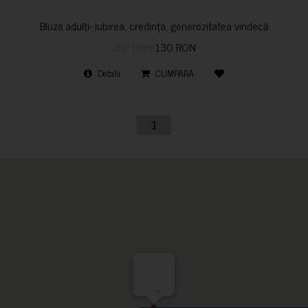
Bluză adulți- iubirea, credința, generozitatea vindecă
150 RON
130 RON
Detalii
CUMPARA
1
-