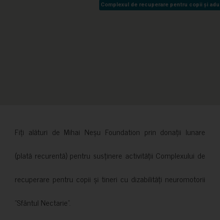
Complexul de recuperare pentru copii și adult
Complexul de recuperare pentru copii și adult
Fiți alături de Mihai Neșu Foundation prin donații lunare
(plată recurentă) pentru susținere activității Complexului de
recuperare pentru copii și tineri cu dizabilități neuromotorii
”Sfântul Nectarie”.