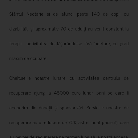
Sfântul Nectarie și de atunci peste 140 de copii cu
dizabilități și aproximativ 70 de adulți au venit constant la
terapii , activitatea desfășurându-se fără încetare, cu grad
maxim de ocupare.
Cheltuielile noastre lunare cu activitatea centrului de
recuperare ajung la 48000 euro lunar, bani pe care îi
acoperim din donații și sponsorizări. Serviciile noastre de
recuperare au o reducere de 75%, astfel încât pacienții care
au nevoie de recuperare pe termen lung să le poată accesa.