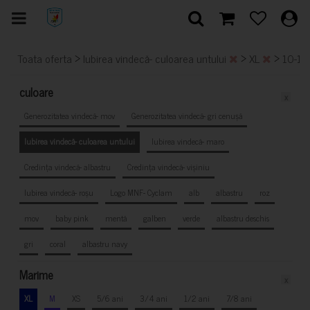
>
>
>
Toata oferta
Iubirea vindecă- culoarea untului
XL
10-12
culoare
x
Generozitatea vindecă- mov
Generozitatea vindecă- gri cenușă
Iubirea vindecă- culoarea untului
Iubirea vindecă- maro
Credința vindecă- albastru
Credința vindecă- vișiniu
Iubirea vindecă- roșu
Logo MNF- Cyclam
alb
albastru
roz
mov
baby pink
mentă
galben
verde
albastru deschis
gri
coral
albastru navy
Marime
x
XL
M
XS
5/6 ani
3/4 ani
1/2 ani
7/8 ani