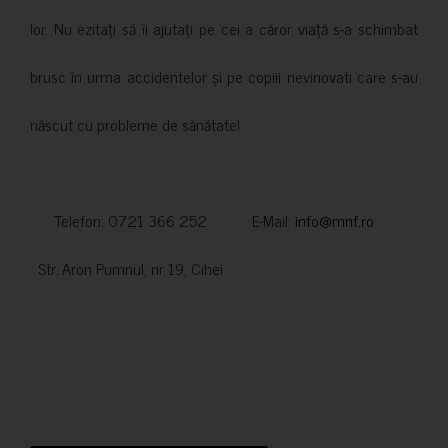
lor. Nu ezitați să îi ajutați pe cei a căror viață s-a schimbat
brusc în urma accidentelor și pe copiii nevinovati care s-au
născut cu probleme de sănătate!
Telefon: 0721 366 252 E-Mail:
info@mnf.ro
Str. Aron Pumnul, nr 19, Cihei