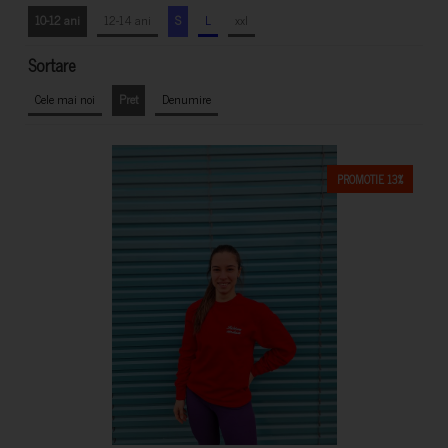
10-12 ani
12-14 ani
S
L
xxl
Sortare
Cele mai noi
Pret
Denumire
PROMOTIE 13%