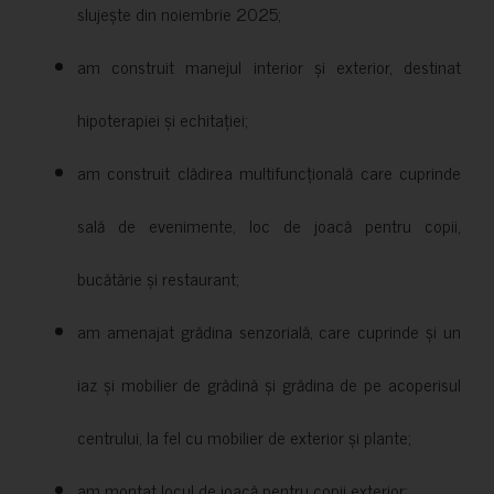
slujește din noiembrie 2025;
am construit manejul interior și exterior, destinat
hipoterapiei și echitației;
am construit clădirea multifuncțională care cuprinde
sală de evenimente, loc de joacă pentru copii,
bucătărie și restaurant;
am amenajat grădina senzorială, care cuprinde și un
iaz și mobilier de grădină și grădina de pe acoperisul
centrului, la fel cu mobilier de exterior și plante;
am montat locul de joacă pentru copii exterior;