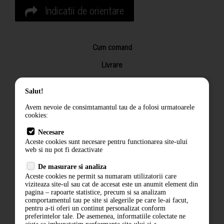
Indicatii de orientare
Cum comand
Livrare
Returnarea produselor
Salut!
Termeni si conditii
Avem nevoie de consimtamantul tau de a folosi urmatoarele
Contact
cookies:
ANPC
Necesare
Aceste cookies sunt necesare pentru functionarea site-ului
Termeni si conditii
web si nu pot fi dezactivate
De masurare si analiza
Politica de confidentialitate
Aceste cookies ne permit sa numaram utilizatorii care
viziteaza site-ul sau cat de accesat este un anumit element din
ANPC
pagina – rapoarte statistice, precum si sa analizam
comportamentul tau pe site si alegerile pe care le-ai facut,
pentru a-ti oferi un continut personalizat conform
preferintelor tale. De asemenea, informatiile colectate ne