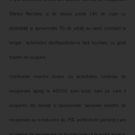
Sfântul Nectarie și de atunci peste 140 de copii cu
dizabilități și aproximativ 70 de adulți au venit constant la
terapii , activitatea desfășurându-se fără încetare, cu grad
maxim de ocupare.
Cheltuielile noastre lunare cu activitatea centrului de
recuperare ajung la 48000 euro lunar, bani pe care îi
acoperim din donații și sponsorizări. Serviciile noastre de
recuperare au o reducere de 75%, astfel încât pacienții care
au nevoie de recuperare pe termen lung să le poată accesa.