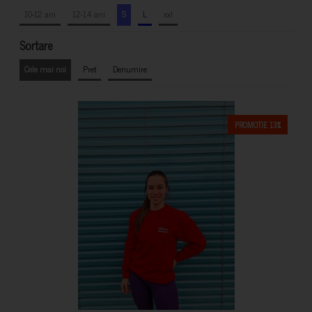
10-12 ani
12-14 ani
S
L
xxl
Sortare
Cele mai noi
Pret
Denumire
PROMOTIE 13%