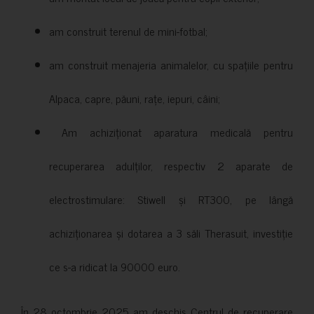
am construit terenul de mini-fotbal;
am construit menajeria animalelor, cu spațiile pentru
Alpaca, capre, păuni, rațe, iepuri, câini;
Am achiziționat aparatura medicală pentru
recuperarea adulților, respectiv 2 aparate de
electrostimulare: Stiwell și RT300, pe lângă
achiziționarea și dotarea a 3 săli Therasuit, investiție
ce s-a ridicat la 90000 euro.
În 28 octombrie 2025 am deschis Centrul de recuperare