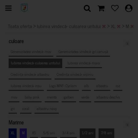
>
>
>
Toata oferta
Iubirea vindecă- culoarea untului
XL
M
culoare
x
Generozitatea vindecă- mov
Generozitatea vindecă- gri cenușă
Iubirea vindecă- culoarea untului
Iubirea vindecă- maro
Credința vindecă- albastru
Credința vindecă- vișiniu
Iubirea vindecă- roșu
Logo MNF- Cyclam
alb
albastru
roz
mov
baby pink
mentă
galben
verde
albastru deschis
gri
coral
albastru navy
Marime
x
XL
M
XS
5/6 ani
3/4 ani
1/2 ani
7/8 ani