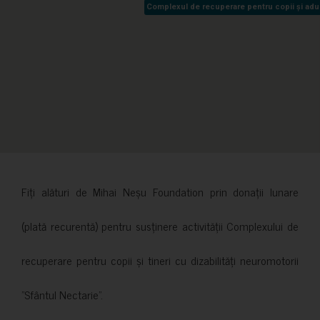
Complexul de recuperare pentru copii și adult
Complexul de recuperare pentru copii și adult
Fiți alături de Mihai Neșu Foundation prin donații lunare
(plată recurentă) pentru susținere activității Complexului de
recuperare pentru copii și tineri cu dizabilități neuromotorii
”Sfântul Nectarie”.