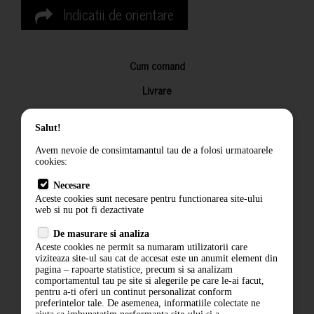
Indicatii de orientare
Cum comand
Livrare
Returnarea produselor
Salut!
Termeni si conditii
Avem nevoie de consimtamantul tau de a folosi urmatoarele
Contact
cookies:
ANPC
Necesare
Aceste cookies sunt necesare pentru functionarea site-ului
Termeni si conditii
web si nu pot fi dezactivate
De masurare si analiza
Politica de confidentialitate
Aceste cookies ne permit sa numaram utilizatorii care
viziteaza site-ul sau cat de accesat este un anumit element din
ANPC
pagina – rapoarte statistice, precum si sa analizam
comportamentul tau pe site si alegerile pe care le-ai facut,
pentru a-ti oferi un continut personalizat conform
preferintelor tale. De asemenea, informatiile colectate ne