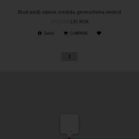
Bluză adulți- iubirea, credința, generozitatea vindecă
150 RON
130 RON
Detalii
CUMPARA
1
-