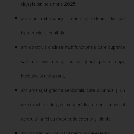
slujește din noiembrie 2025;
am construit manejul interior și exterior, destinat
hipoterapiei și echitației;
am construit clădirea multifuncțională care cuprinde
sală de evenimente, loc de joacă pentru copii,
bucătărie și restaurant;
am amenajat grădina senzorială, care cuprinde și un
iaz și mobilier de grădină și grădina de pe acoperisul
centrului, la fel cu mobilier de exterior și plante;
am montat locul de joacă pentru copii exterior;