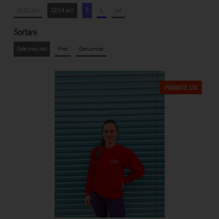
10-12 ani
12-14 ani
S
L
xxl
Sortare
Cele mai noi
Pret
Denumire
PROMOTIE 13%