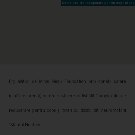
Complexul de recuperare pentru copii și adult
Complexul de recuperare pentru copii și adult
Fiți alături de Mihai Neșu Foundation prin donații lunare
(plată recurentă) pentru susținere activității Complexului de
recuperare pentru copii și tineri cu dizabilități neuromotorii
”Sfântul Nectarie”.