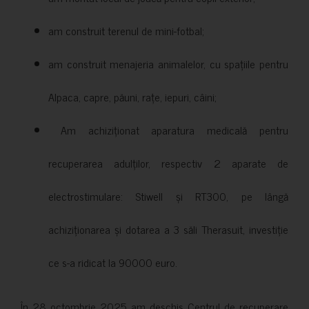
am construit terenul de mini-fotbal;
am construit menajeria animalelor, cu spațiile pentru
Alpaca, capre, păuni, rațe, iepuri, câini;
Am achiziționat aparatura medicală pentru
recuperarea adulților, respectiv 2 aparate de
electrostimulare: Stiwell și RT300, pe lângă
achiziționarea și dotarea a 3 săli Therasuit, investiție
ce s-a ridicat la 90000 euro.
În 28 octombrie 2025 am deschis Centrul de recuperare