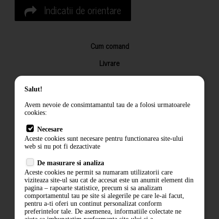
Indicatii de orientare
Cum comand
Livrare
Returnarea produselor
Salut!
Termeni si conditii
Avem nevoie de consimtamantul tau de a folosi urmatoarele
Contact
cookies:
ANPC
Necesare
Aceste cookies sunt necesare pentru functionarea site-ului
Termeni si conditii
web si nu pot fi dezactivate
De masurare si analiza
Politica de confidentialitate
Aceste cookies ne permit sa numaram utilizatorii care
viziteaza site-ul sau cat de accesat este un anumit element din
ANPC
pagina – rapoarte statistice, precum si sa analizam
comportamentul tau pe site si alegerile pe care le-ai facut,
pentru a-ti oferi un continut personalizat conform
preferintelor tale. De asemenea, informatiile colectate ne