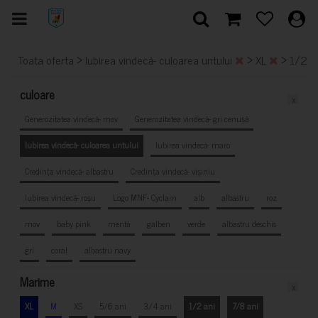
>
>
>
Toata oferta
Iubirea vindecă- culoarea untului
XL
1/2 a
culoare
x
Generozitatea vindecă- mov
Generozitatea vindecă- gri cenușă
Iubirea vindecă- culoarea untului
Iubirea vindecă- maro
Credința vindecă- albastru
Credința vindecă- vișiniu
Iubirea vindecă- roșu
Logo MNF- Cyclam
alb
albastru
roz
mov
baby pink
mentă
galben
verde
albastru deschis
gri
coral
albastru navy
Marime
x
XL
M
XS
5/6 ani
3/4 ani
1/2 ani
7/8 ani