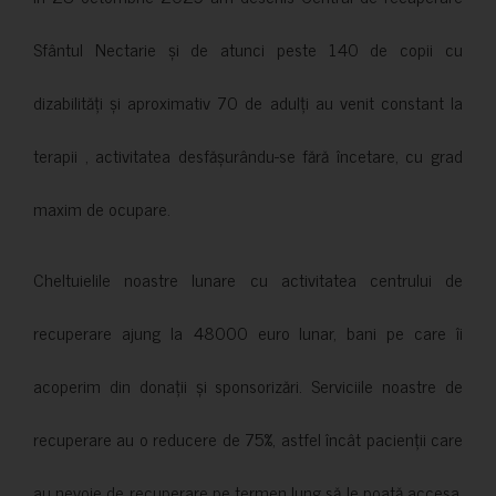
Sfântul Nectarie și de atunci peste 140 de copii cu
dizabilități și aproximativ 70 de adulți au venit constant la
terapii , activitatea desfășurându-se fără încetare, cu grad
maxim de ocupare.
Cheltuielile noastre lunare cu activitatea centrului de
recuperare ajung la 48000 euro lunar, bani pe care îi
acoperim din donații și sponsorizări. Serviciile noastre de
recuperare au o reducere de 75%, astfel încât pacienții care
au nevoie de recuperare pe termen lung să le poată accesa.