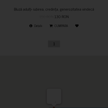
Bluză adulți- iubirea, credința, generozitatea vindecă
150 RON
130 RON
Detalii
CUMPARA
1
-