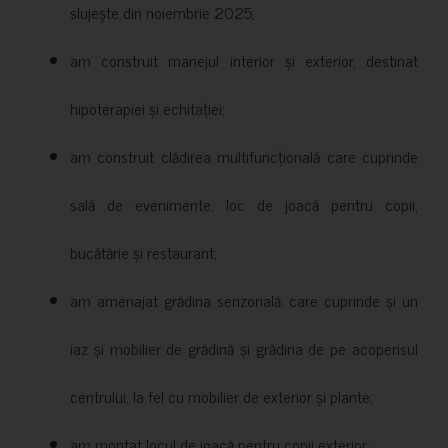
slujește din noiembrie 2025;
am construit manejul interior și exterior, destinat
hipoterapiei și echitației;
am construit clădirea multifuncțională care cuprinde
sală de evenimente, loc de joacă pentru copii,
bucătărie și restaurant;
am amenajat grădina senzorială, care cuprinde și un
iaz și mobilier de grădină și grădina de pe acoperisul
centrului, la fel cu mobilier de exterior și plante;
am montat locul de joacă pentru copii exterior;