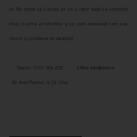
lor. Nu ezitați să îi ajutați pe cei a căror viață s-a schimbat
brusc în urma accidentelor și pe copiii nevinovati care s-au
născut cu probleme de sănătate!
Telefon: 0721 366 252 E-Mail:
info@mnf.ro
Str. Aron Pumnul, nr 19, Cihei