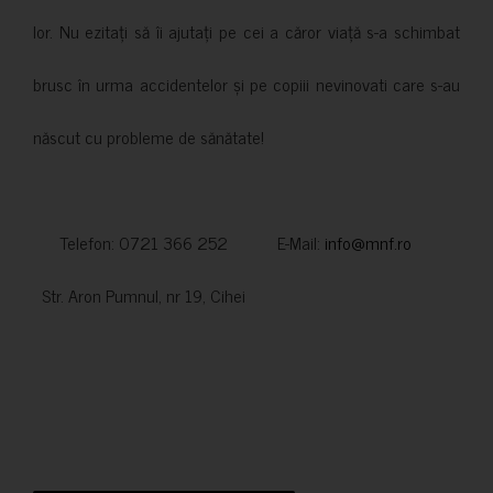
lor. Nu ezitați să îi ajutați pe cei a căror viață s-a schimbat
brusc în urma accidentelor și pe copiii nevinovati care s-au
născut cu probleme de sănătate!
Telefon: 0721 366 252 E-Mail:
info@mnf.ro
Str. Aron Pumnul, nr 19, Cihei