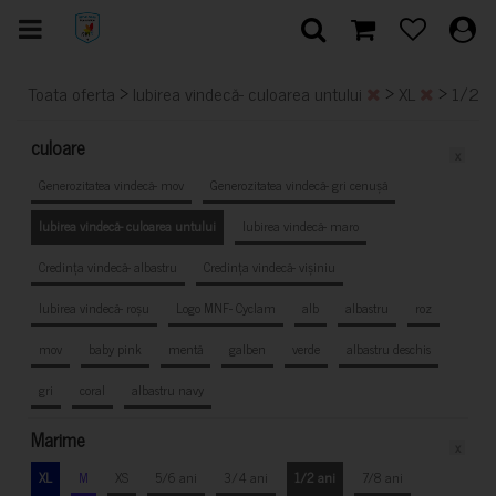
>
>
>
Toata oferta
Iubirea vindecă- culoarea untului
XL
1/2 a
culoare
x
Generozitatea vindecă- mov
Generozitatea vindecă- gri cenușă
Iubirea vindecă- culoarea untului
Iubirea vindecă- maro
Credința vindecă- albastru
Credința vindecă- vișiniu
Iubirea vindecă- roșu
Logo MNF- Cyclam
alb
albastru
roz
mov
baby pink
mentă
galben
verde
albastru deschis
gri
coral
albastru navy
Marime
x
XL
M
XS
5/6 ani
3/4 ani
1/2 ani
7/8 ani