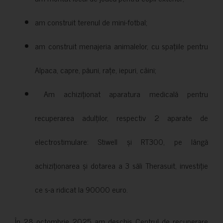
am construit terenul de mini-fotbal;
am construit menajeria animalelor, cu spațiile pentru
Alpaca, capre, păuni, rațe, iepuri, câini;
Am achiziționat aparatura medicală pentru
recuperarea adulților, respectiv 2 aparate de
electrostimulare: Stiwell și RT300, pe lângă
achiziționarea și dotarea a 3 săli Therasuit, investiție
ce s-a ridicat la 90000 euro.
În 28 octombrie 2025 am deschis Centrul de recuperare