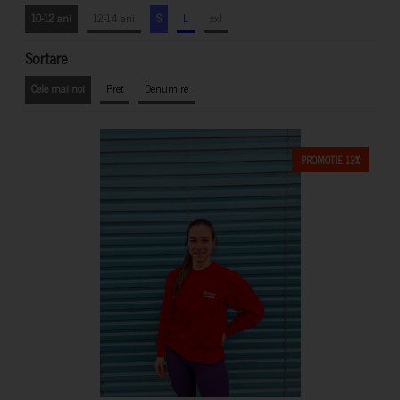
10-12 ani
12-14 ani
S
L
xxl
Sortare
Cele mai noi
Pret
Denumire
PROMOTIE 13%