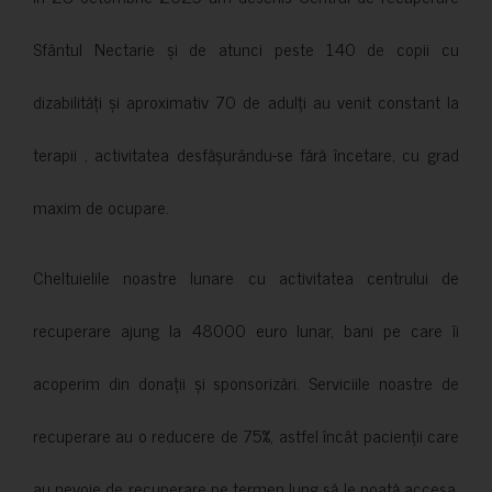
Sfântul Nectarie și de atunci peste 140 de copii cu
dizabilități și aproximativ 70 de adulți au venit constant la
terapii , activitatea desfășurându-se fără încetare, cu grad
maxim de ocupare.
Cheltuielile noastre lunare cu activitatea centrului de
recuperare ajung la 48000 euro lunar, bani pe care îi
acoperim din donații și sponsorizări. Serviciile noastre de
recuperare au o reducere de 75%, astfel încât pacienții care
au nevoie de recuperare pe termen lung să le poată accesa.