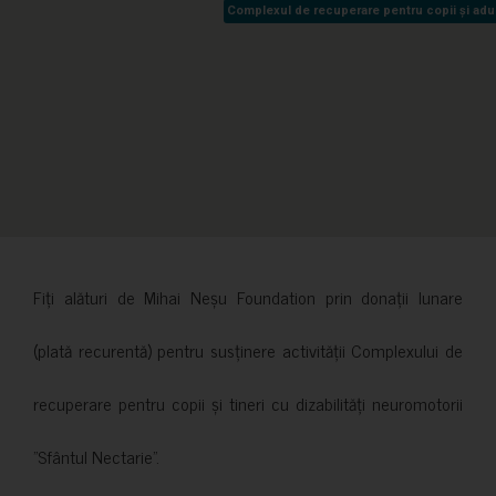
Complexul de recuperare pentru copii și adult
Complexul de recuperare pentru copii și adult
Fiți alături de Mihai Neșu Foundation prin donații lunare
(plată recurentă) pentru susținere activității Complexului de
recuperare pentru copii și tineri cu dizabilități neuromotorii
”Sfântul Nectarie”.