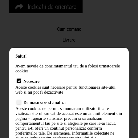
Indicatii de orientare
Cum comand
Livrare
Returnarea produselor
Salut!
Termeni si conditii
Avem nevoie de consimtamantul tau de a folosi urmatoarele
Contact
cookies:
ANPC
Necesare
Aceste cookies sunt necesare pentru functionarea site-ului
Termeni si conditii
web si nu pot fi dezactivate
De masurare si analiza
Politica de confidentialitate
Aceste cookies ne permit sa numaram utilizatorii care
viziteaza site-ul sau cat de accesat este un anumit element din
ANPC
pagina – rapoarte statistice, precum si sa analizam
comportamentul tau pe site si alegerile pe care le-ai facut,
pentru a-ti oferi un continut personalizat conform
preferintelor tale. De asemenea, informatiile colectate ne