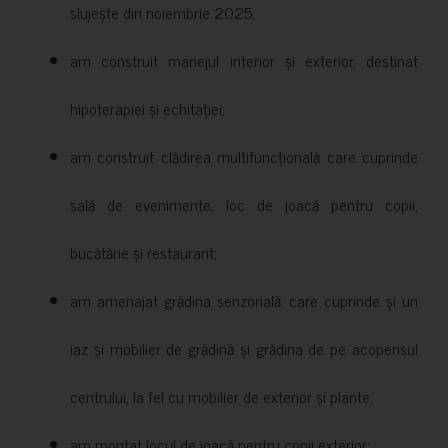
slujește din noiembrie 2025;
am construit manejul interior și exterior, destinat
hipoterapiei și echitației;
am construit clădirea multifuncțională care cuprinde
sală de evenimente, loc de joacă pentru copii,
bucătărie și restaurant;
am amenajat grădina senzorială, care cuprinde și un
iaz și mobilier de grădină și grădina de pe acoperisul
centrului, la fel cu mobilier de exterior și plante;
am montat locul de joacă pentru copii exterior;