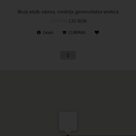
Bluză adulți- iubirea, credința, generozitatea vindecă
150 RON
130 RON
Detalii
CUMPARA
1
-