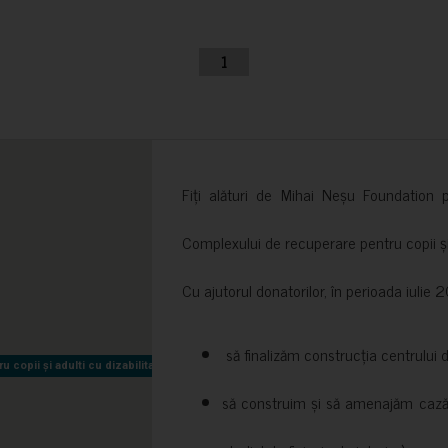
1
Fiți alături de Mihai Neșu Foundation pr
Complexului de recuperare pentru copii și t
Cu ajutorul donatorilor, în perioada iuli
să finalizăm construcția centrului 
copii și adulti cu dizabilitati neuromotorii Sfântul Nectarie
copii și adulti cu dizabilitati neuromotorii Sfântul Nectarie
să construim și să amenajăm cazări