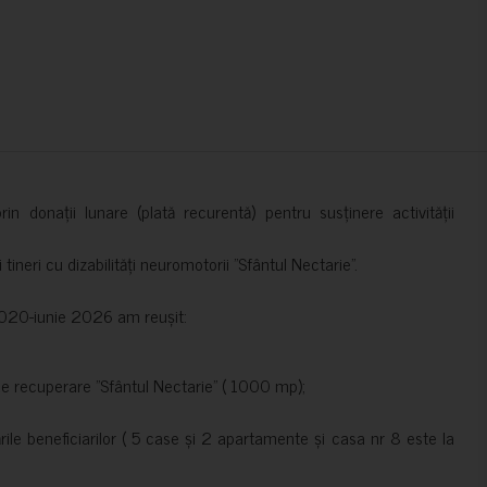
in donații lunare (plată recurentă) pentru susținere activității
ineri cu dizabilități neuromotorii ”Sfântul Nectarie”.
e 2020-iunie 2026 am reușit:
de recuperare ”Sfântul Nectarie” ( 1000 mp);
le beneficiarilor ( 5 case și 2 apartamente și casa nr 8 este la