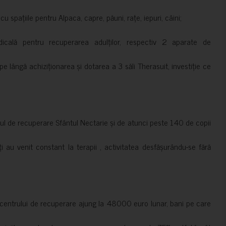
 spațiile pentru Alpaca, capre, păuni, rațe, iepuri, câini;
cală pentru recuperarea adulților, respectiv 2 aparate de
pe lângă achiziționarea și dotarea a 3 săli Therasuit, investiție ce
 de recuperare Sfântul Nectarie și de atunci peste 140 de copii
ți au venit constant la terapii , activitatea desfășurându-se fără
a centrului de recuperare ajung la 48000 euro lunar, bani pe care