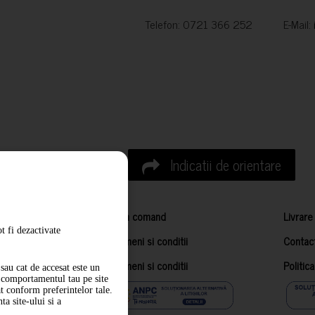
Telefon: 0721 366 252 E-Mail:
Indicatii de orientare
Cum comand
Livrare
t fi dezactivate
Termeni si conditii
Contac
Termeni si conditii
Politic
sau cat de accesat este un
m comportamentul tau pe site
at conform preferintelor tale.
a site-ului si a