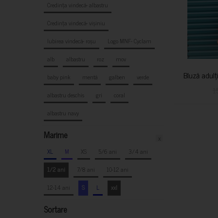
Credința vindecă- albastru
Credința vindecă- vișiniu
Iubirea vindecă- roșu
Logo MNF- Cyclam
alb
albastru
roz
mov
Bluză adulț
baby pink
mentă
galben
verde
1
albastru deschis
gri
coral
albastru navy
Marime
x
XL
M
XS
5/6 ani
3/4 ani
1/2 ani
7/8 ani
10-12 ani
12-14 ani
S
L
xxl
Sortare