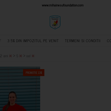
IONS PLATFORM
www.mihainesufoundation.com
powere
F
3.5% DIN IMPOZITUL PE VENIT
TERMENI SI CONDITII
C
>
>
2 ani
S
xxl
PROMOTIE 13%
CUMPARA