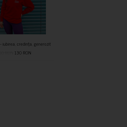
i- iubirea, credința, generozitatea vindecă
50 RON
130 RON