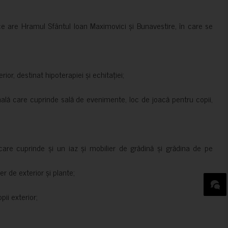
ce are Hramul Sfântul Ioan Maximovici și Bunavestire, în care se
rior, destinat hipoterapiei și echitației;
nală care cuprinde sală de evenimente, loc de joacă pentru copii,
are cuprinde și un iaz și mobilier de grădină și grădina de pe
er de exterior și plante;
ii exterior;