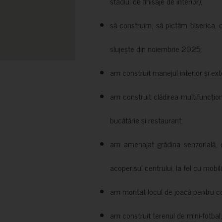
stadiul de finisaje de interior);
să construim, să pictăm biserica, 
slujește din noiembrie 2025;
am construit manejul interior și exte
am construit clădirea multifuncțio
bucătărie și restaurant;
am amenajat grădina senzorială, c
acoperisul centrului, la fel cu mobili
am montat locul de joacă pentru cop
am construit terenul de mini-fotbal;