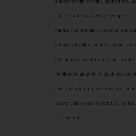
îi acoperim din donații și sponsorizări. S
pacienții care au nevoie de recuperare p
pentru mulți beneficiari accesul la terapi
pentru că îngrijirea lor necesită bani și oa
Prin donația voastră contribuiți în cel 
familiilor lor, ajutându-ne să oferim servic
noi să ne putem organiza mai bine, încât să
a căror viață s-a schimbat brusc în urma 
de sănătate!