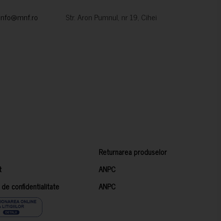
info@mnf.ro
Str. Aron Pumnul, nr 19, Cihei
Returnarea produselor
t
ANPC
a de confidentialitate
ANPC