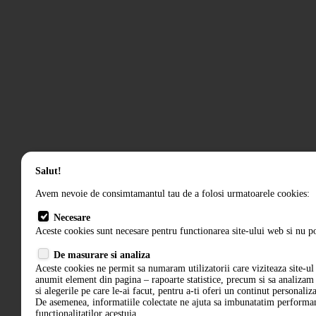
Salut!
Avem nevoie de consimtamantul tau de a folosi urmatoarele cookies:
Necesare
Aceste cookies sunt necesare pentru functionarea site-ului web si nu po
De masurare si analiza
Aceste cookies ne permit sa numaram utilizatorii care viziteaza site-ul 
anumit element din pagina – rapoarte statistice, precum si sa analiza
si alegerile pe care le-ai facut, pentru a-ti oferi un continut personaliz
De asemenea, informatiile colectate ne ajuta sa imbunatatim performant
functionalitatilor acestuia.