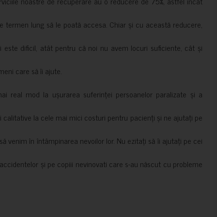
erviciile noastre de recuperare au o reducere de 75%, astfel încât
e termen lung să le poată accesa. Chiar și cu această reducere,
i este dificil, atât pentru că noi nu avem locuri suficiente, cât și
meni care să îi ajute.
mai real mod la ușurarea suferinței persoanelor paralizate și a
ii calitative la cele mai mici costuri pentru pacienți și ne ajutați pe
 venim în întâmpinarea nevoilor lor. Nu ezitați să îi ajutați pe cei
accidentelor și pe copiii nevinovati care s-au născut cu probleme