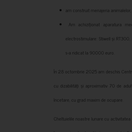
am construit menajeria animalelor, cu
Am achiziționat aparatura medi
electrostimulare: Stiwell și RT300, 
s-a ridicat la 90000 euro.
În 28 octombrie 2025 am deschis Centrul
cu dizabilități și aproximativ 70 de adul
încetare, cu grad maxim de ocupare.
Cheltuielile noastre lunare cu activitate