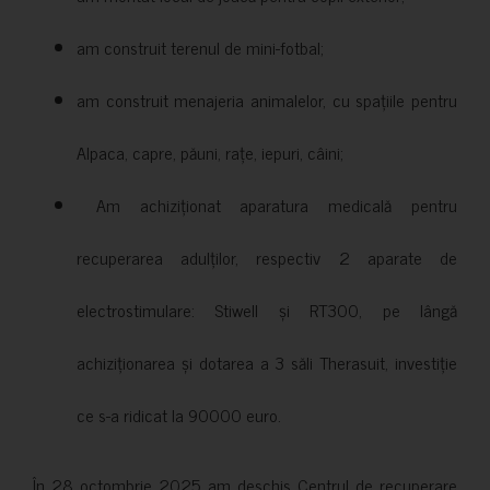
am construit terenul de mini-fotbal;
am construit menajeria animalelor, cu spațiile pentru
Alpaca, capre, păuni, rațe, iepuri, câini;
Am achiziționat aparatura medicală pentru
recuperarea adulților, respectiv 2 aparate de
electrostimulare: Stiwell și RT300, pe lângă
achiziționarea și dotarea a 3 săli Therasuit, investiție
ce s-a ridicat la 90000 euro.
În 28 octombrie 2025 am deschis Centrul de recuperare