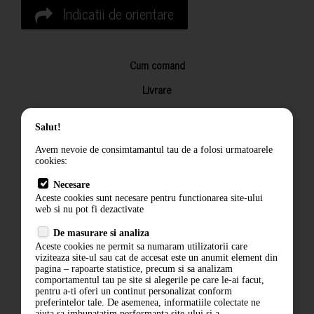
Indicatii de orientare
Cum comand
Livrare
Returnarea produselor
Salut!
Termeni si conditii
Avem nevoie de consimtamantul tau de a folosi urmatoarele
Contact
cookies:
ANPC
Necesare
Aceste cookies sunt necesare pentru functionarea site-ului
Termeni si conditii
web si nu pot fi dezactivate
De masurare si analiza
Politica de confidentialitate
Aceste cookies ne permit sa numaram utilizatorii care
viziteaza site-ul sau cat de accesat este un anumit element din
ANPC
pagina – rapoarte statistice, precum si sa analizam
comportamentul tau pe site si alegerile pe care le-ai facut,
pentru a-ti oferi un continut personalizat conform
preferintelor tale. De asemenea, informatiile colectate ne
ajuta sa imbunatatim performanta site-ului si a