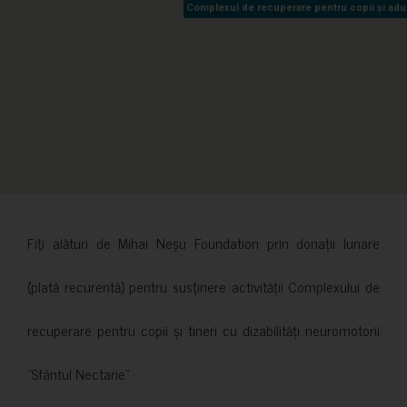
Complexul de recuperare pentru copii și adult
Complexul de recuperare pentru copii și adult
Fiți alături de Mihai Neșu Foundation prin donații lunare
(plată recurentă) pentru susținere activității Complexului de
recuperare pentru copii și tineri cu dizabilități neuromotorii
”Sfântul Nectarie”.