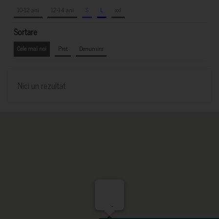
10-12 ani
12-14 ani
S
L
xxl
Sortare
Cele mai noi
Pret
Denumire
Nici un rezultat
-