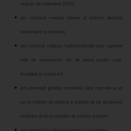
slujește din noiembrie 2025;
am construit manejul interior și exterior, destinat
hipoterapiei și echitației;
am construit clădirea multifuncțională care cuprinde
sală de evenimente, loc de joacă pentru copii,
bucătărie și restaurant;
am amenajat grădina senzorială, care cuprinde și un
iaz și mobilier de grădină și grădina de pe acoperisul
centrului, la fel cu mobilier de exterior și plante;
am montat locul de joacă pentru copii exterior;