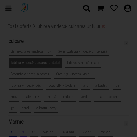
>
Toata oferta
Iubirea vindecă- culoarea untului
culoare
x
Generozitatea vindecă- mov
Generozitatea vindecă- gri cenușă
Iubirea vindecă- culoarea untului
Iubirea vindecă- maro
Credința vindecă- albastru
Credința vindecă- vișiniu
Iubirea vindecă- roșu
Logo MNF- Cyclam
alb
albastru
roz
mov
baby pink
mentă
galben
verde
albastru deschis
gri
coral
albastru navy
Marime
x
XL
M
XS
5/6 ani
3/4 ani
1/2 ani
7/8 ani