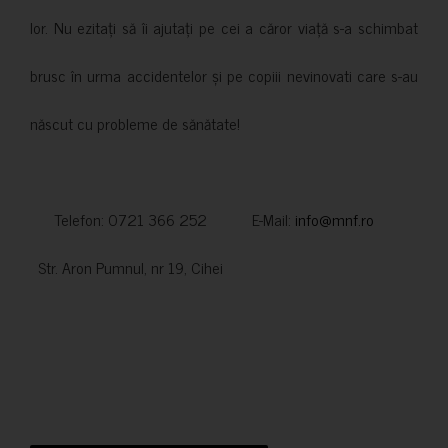
lor. Nu ezitați să îi ajutați pe cei a căror viață s-a schimbat
brusc în urma accidentelor și pe copiii nevinovati care s-au
născut cu probleme de sănătate!
Telefon: 0721 366 252 E-Mail:
info@mnf.ro
Str. Aron Pumnul, nr 19, Cihei