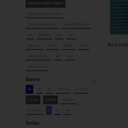
Credința vindecă- albastru
Credința vindecă- vișiniu
Iubirea vindecă- roșu
Logo MNF- Cyclam
alb
albastru
roz
mov
Bluză adulț
baby pink
mentă
galben
verde
1
albastru deschis
gri
coral
albastru navy
Marime
x
XL
M
XS
5/6 ani
3/4 ani
1/2 ani
7/8 ani
10-12 ani
12-14 ani
S
L
xxl
Sortare