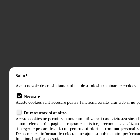
Salut!
Avem nevoie de consimtamantul tau de a folosi urmatoarele cookies:
Necesare
Aceste cookies sunt necesare pentru functionarea site-ului web si nu po
De masurare si analiza
Aceste cookies ne permit sa numaram utilizatorii care viziteaza site-ul 
anumit element din pagina – rapoarte statistice, precum si sa analiza
si alegerile pe care le-ai facut, pentru a-ti oferi un continut personaliz
De asemenea, informatiile colectate ne ajuta sa imbunatatim performant
functionalitatilor acestuia.