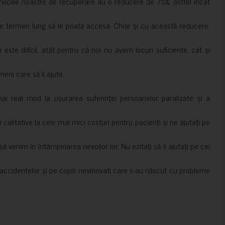
erviciile noastre de recuperare au o reducere de 75%, astfel încât
e termen lung să le poată accesa. Chiar și cu această reducere,
i este dificil, atât pentru că noi nu avem locuri suficiente, cât și
meni care să îi ajute.
mai real mod la ușurarea suferinței persoanelor paralizate și a
ii calitative la cele mai mici costuri pentru pacienți și ne ajutați pe
 venim în întâmpinarea nevoilor lor. Nu ezitați să îi ajutați pe cei
accidentelor și pe copiii nevinovati care s-au născut cu probleme