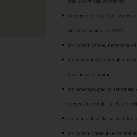
stadiul de finisaje de interior);
să construim, să pictăm biserica, 
slujește din noiembrie 2025;
am construit manejul interior și exte
am construit clădirea multifuncțio
bucătărie și restaurant;
am amenajat grădina senzorială, c
acoperisul centrului, la fel cu mobili
am montat locul de joacă pentru cop
am construit terenul de mini-fotbal;