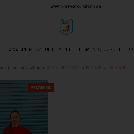
IONS PLATFORM
www.mihainesufoundation.com
powere
F
3.5% DIN IMPOZITUL PE VENIT
TERMENI SI CONDITII
C
>
>
>
>
edința vindecă- albastru
XL
1/2 ani
7/8 ani
S
PROMOTIE 13%
CUMPARA