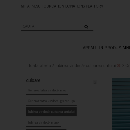
MIHAI NESU FOUNDATION DONAT
VREAU UN PRODUS MN
>
>
Toata oferta
Iubirea vindecă- culoarea untului
Cr
culoare
x
Generozitatea vindecă- mov
Generozitatea vindecă- gri cenușă
Iubirea vindecă- culoarea untului
Iubirea vindecă- maro