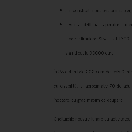
am construit menajeria animalelor, cu
Am achiziționat aparatura medi
electrostimulare: Stiwell și RT300, 
s-a ridicat la 90000 euro.
În 28 octombrie 2025 am deschis Centrul
cu dizabilități și aproximativ 70 de adul
încetare, cu grad maxim de ocupare.
Cheltuielile noastre lunare cu activitate