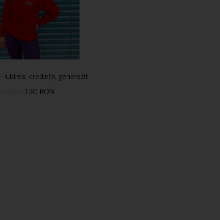
i- iubirea, credința, generozitatea vindecă
50 RON
130 RON