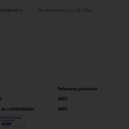
info@mnf.ro
Str. Aron Pumnul, nr 19, Cihei
Returnarea produselor
t
ANPC
a de confidentialitate
ANPC