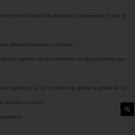
ce are Hramul Sfântul Ioan Maximovici și Bunavestire, în care se
rior, destinat hipoterapiei și echitației;
nală care cuprinde sală de evenimente, loc de joacă pentru copii,
are cuprinde și un iaz și mobilier de grădină și grădina de pe
er de exterior și plante;
ii exterior;