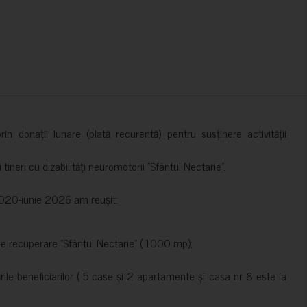
in donații lunare (plată recurentă) pentru susținere activității
ineri cu dizabilități neuromotorii ”Sfântul Nectarie”.
e 2020-iunie 2026 am reușit:
de recuperare ”Sfântul Nectarie” ( 1000 mp);
le beneficiarilor ( 5 case și 2 apartamente și casa nr 8 este la