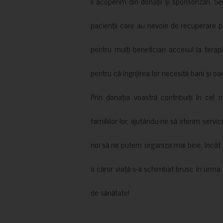
îi acoperim din donații și sponsorizări. S
pacienții care au nevoie de recuperare p
pentru mulți beneficiari accesul la terapi
pentru că îngrijirea lor necesită bani și oa
Prin donația voastră contribuiți în cel 
familiilor lor, ajutându-ne să oferim servic
noi să ne putem organiza mai bine, încât să
a căror viață s-a schimbat brusc în urma 
de sănătate!