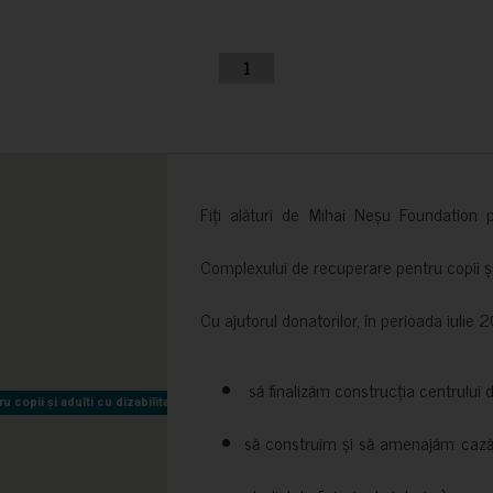
1
Fiți alături de Mihai Neșu Foundation pr
Complexului de recuperare pentru copii și t
Cu ajutorul donatorilor, în perioada iuli
să finalizăm construcția centrului 
copii și adulti cu dizabilitati neuromotorii Sfântul Nectarie
copii și adulti cu dizabilitati neuromotorii Sfântul Nectarie
să construim și să amenajăm cazări