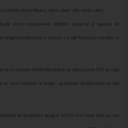
 spațiile pentru Alpaca, capre, păuni, rațe, iepuri, câini;
cală pentru recuperarea adulților, respectiv 2 aparate de
pe lângă achiziționarea și dotarea a 3 săli Therasuit, investiție ce
 de recuperare Sfântul Nectarie și de atunci peste 140 de copii
ți au venit constant la terapii , activitatea desfășurându-se fără
a centrului de recuperare ajung la 48000 euro lunar, bani pe care