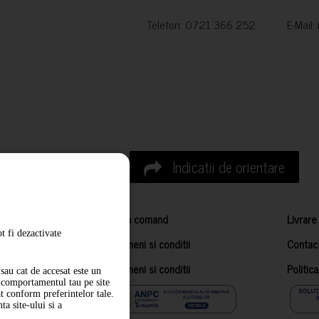
Telefon: 0721 366 252 E-Mail:
Indicatii de orientare
Cum comand
Livrare
t fi dezactivate
Termeni si conditii
Contac
Termeni si conditii
Politic
sau cat de accesat este un
m comportamentul tau pe site
at conform preferintelor tale.
a site-ului si a