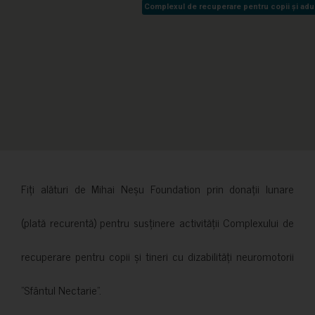
Complexul de recuperare pentru copii și adult
Complexul de recuperare pentru copii și adult
Fiți alături de Mihai Neșu Foundation prin donații lunare
(plată recurentă) pentru susținere activității Complexului de
recuperare pentru copii și tineri cu dizabilități neuromotorii
”Sfântul Nectarie”.