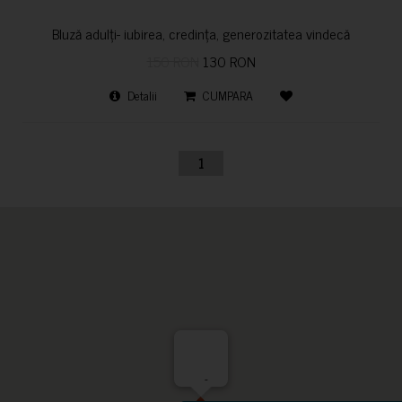
Bluză adulți- iubirea, credința, generozitatea vindecă
150 RON
130 RON
Detalii
CUMPARA
1
-