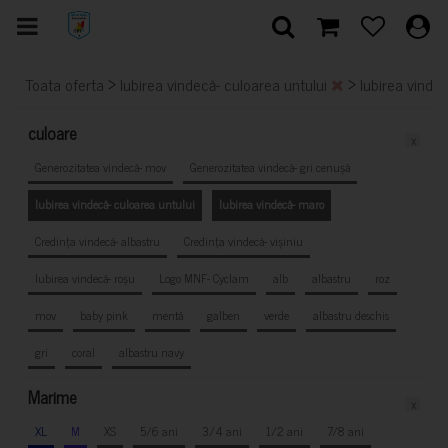
>
>
Toata oferta
Iubirea vindecă- culoarea untului
Iubirea vinde
culoare
x
Generozitatea vindecă- mov
Generozitatea vindecă- gri cenușă
Iubirea vindecă- culoarea untului
Iubirea vindecă- maro
Credința vindecă- albastru
Credința vindecă- vișiniu
Iubirea vindecă- roșu
Logo MNF- Cyclam
alb
albastru
roz
mov
baby pink
mentă
galben
verde
albastru deschis
gri
coral
albastru navy
Marime
x
XL
M
XS
5/6 ani
3/4 ani
1/2 ani
7/8 ani