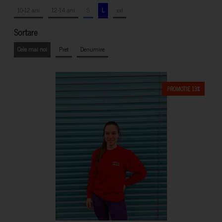
10-12 ani
12-14 ani
S
L
xxl
Sortare
Cele mai noi
Pret
Denumire
PROMOTIE 13%