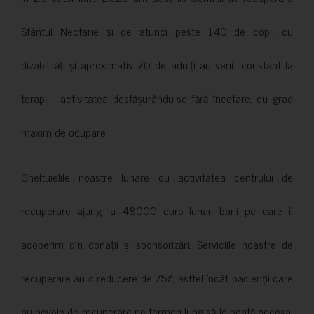
Sfântul Nectarie și de atunci peste 140 de copii cu
dizabilități și aproximativ 70 de adulți au venit constant la
terapii , activitatea desfășurându-se fără încetare, cu grad
maxim de ocupare.
Cheltuielile noastre lunare cu activitatea centrului de
recuperare ajung la 48000 euro lunar, bani pe care îi
acoperim din donații și sponsorizări. Serviciile noastre de
recuperare au o reducere de 75%, astfel încât pacienții care
au nevoie de recuperare pe termen lung să le poată accesa.