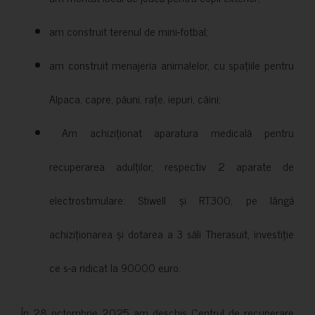
am construit terenul de mini-fotbal;
am construit menajeria animalelor, cu spațiile pentru
Alpaca, capre, păuni, rațe, iepuri, câini;
Am achiziționat aparatura medicală pentru
recuperarea adulților, respectiv 2 aparate de
electrostimulare: Stiwell și RT300, pe lângă
achiziționarea și dotarea a 3 săli Therasuit, investiție
ce s-a ridicat la 90000 euro.
În 28 octombrie 2025 am deschis Centrul de recuperare