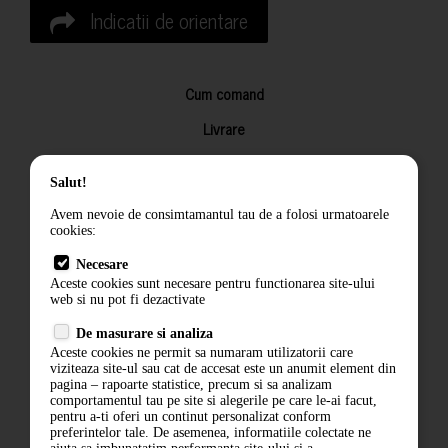
Indicatii de orientare
Cum comand
Livrare
Returnarea produselor
Salut!
Termeni si conditii
Avem nevoie de consimtamantul tau de a folosi urmatoarele
Contact
cookies:
ANPC
Necesare
Aceste cookies sunt necesare pentru functionarea site-ului
Termeni si conditii
web si nu pot fi dezactivate
De masurare si analiza
Politica de confidentialitate
Aceste cookies ne permit sa numaram utilizatorii care
viziteaza site-ul sau cat de accesat este un anumit element din
ANPC
pagina – rapoarte statistice, precum si sa analizam
comportamentul tau pe site si alegerile pe care le-ai facut,
pentru a-ti oferi un continut personalizat conform
preferintelor tale. De asemenea, informatiile colectate ne