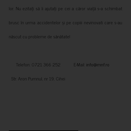
lor. Nu ezitați să îi ajutați pe cei a căror viață s-a schimbat
brusc în urma accidentelor și pe copiii nevinovati care s-au
născut cu probleme de sănătate!
Telefon: 0721 366 252 E-Mail:
info@mnf.ro
Str. Aron Pumnul, nr 19, Cihei