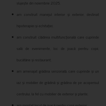
slujește din noiembrie 2025;
am construit manejul interior și exterior, destinat
hipoterapiei și echitației;
am construit clădirea multifuncțională care cuprinde
sală de evenimente, loc de joacă pentru copii,
bucătărie și restaurant;
am amenajat grădina senzorială, care cuprinde și un
iaz și mobilier de grădină și grădina de pe acoperisul
centrului, la fel cu mobilier de exterior și plante;
am montat locul de joacă pentru copii exterior;