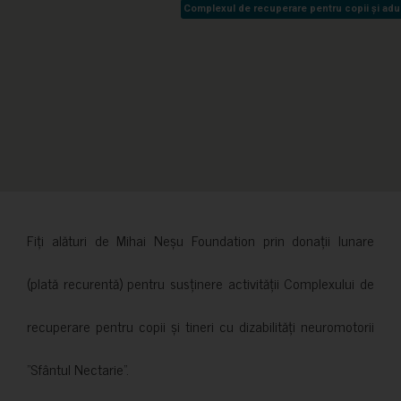
Complexul de recuperare pentru copii și adult
Complexul de recuperare pentru copii și adult
Fiți alături de Mihai Neșu Foundation prin donații lunare
(plată recurentă) pentru susținere activității Complexului de
recuperare pentru copii și tineri cu dizabilități neuromotorii
”Sfântul Nectarie”.