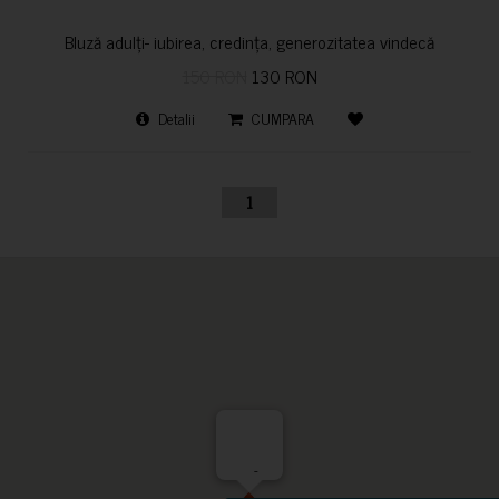
Bluză adulți- iubirea, credința, generozitatea vindecă
150 RON
130 RON
Detalii
CUMPARA
1
-