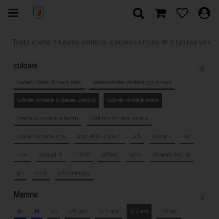
>
>
Toata oferta
Iubirea vindecă- culoarea untului
Iubirea vinde
culoare
x
Generozitatea vindecă- mov
Generozitatea vindecă- gri cenușă
Iubirea vindecă- culoarea untului
Iubirea vindecă- maro
Credința vindecă- albastru
Credința vindecă- vișiniu
Iubirea vindecă- roșu
Logo MNF- Cyclam
alb
albastru
roz
mov
baby pink
mentă
galben
verde
albastru deschis
gri
coral
albastru navy
Marime
x
XL
M
XS
5/6 ani
3/4 ani
1/2 ani
7/8 ani