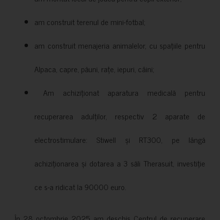
am construit terenul de mini-fotbal;
am construit menajeria animalelor, cu spațiile pentru
Alpaca, capre, păuni, rațe, iepuri, câini;
Am achiziționat aparatura medicală pentru
recuperarea adulților, respectiv 2 aparate de
electrostimulare: Stiwell și RT300, pe lângă
achiziționarea și dotarea a 3 săli Therasuit, investiție
ce s-a ridicat la 90000 euro.
În 28 octombrie 2025 am deschis Centrul de recuperare