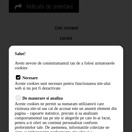
Indicatii de orientare
Cum comand
Livrare
Returnarea produselor
Salut!
Termeni si conditii
Avem nevoie de consimtamantul tau de a folosi urmatoarele
Contact
cookies:
ANPC
Necesare
Aceste cookies sunt necesare pentru functionarea site-ului
Termeni si conditii
web si nu pot fi dezactivate
De masurare si analiza
Politica de confidentialitate
Aceste cookies ne permit sa numaram utilizatorii care
viziteaza site-ul sau cat de accesat este un anumit element din
ANPC
pagina – rapoarte statistice, precum si sa analizam
comportamentul tau pe site si alegerile pe care le-ai facut,
pentru a-ti oferi un continut personalizat conform
preferintelor tale. De asemenea, informatiile colectate ne