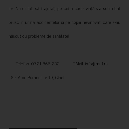
lor. Nu ezitați să îi ajutați pe cei a căror viață s-a schimbat
brusc în urma accidentelor și pe copiii nevinovati care s-au
născut cu probleme de sănătate!
Telefon: 0721 366 252 E-Mail:
info@mnf.ro
Str. Aron Pumnul, nr 19, Cihei