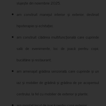
slujește din noiembrie 2025;
am construit manejul interior și exterior, destinat
hipoterapiei și echitației;
am construit clădirea multifuncțională care cuprinde
sală de evenimente, loc de joacă pentru copii,
bucătărie și restaurant;
am amenajat grădina senzorială, care cuprinde și un
iaz și mobilier de grădină și grădina de pe acoperisul
centrului, la fel cu mobilier de exterior și plante;
am montat locul de joacă pentru copii exterior;