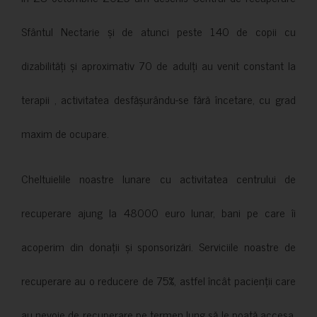
Sfântul Nectarie și de atunci peste 140 de copii cu
dizabilități și aproximativ 70 de adulți au venit constant la
terapii , activitatea desfășurându-se fără încetare, cu grad
maxim de ocupare.
Cheltuielile noastre lunare cu activitatea centrului de
recuperare ajung la 48000 euro lunar, bani pe care îi
acoperim din donații și sponsorizări. Serviciile noastre de
recuperare au o reducere de 75%, astfel încât pacienții care
au nevoie de recuperare pe termen lung să le poată accesa.