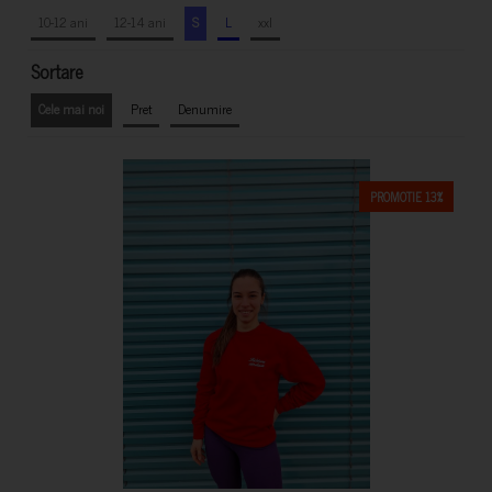
10-12 ani
12-14 ani
S
L
xxl
Sortare
Cele mai noi
Pret
Denumire
PROMOTIE 13%