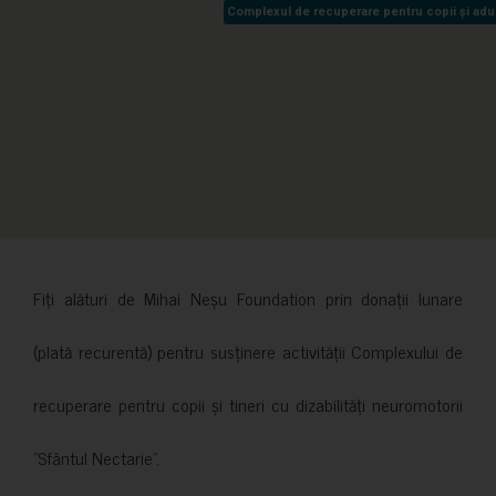
Complexul de recuperare pentru copii și adult
Complexul de recuperare pentru copii și adult
Fiți alături de Mihai Neșu Foundation prin donații lunare
(plată recurentă) pentru susținere activității Complexului de
recuperare pentru copii și tineri cu dizabilități neuromotorii
”Sfântul Nectarie”.