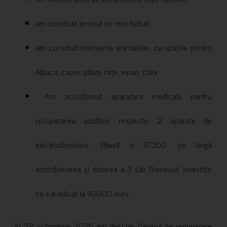
am construit terenul de mini-fotbal;
am construit menajeria animalelor, cu spațiile pentru
Alpaca, capre, păuni, rațe, iepuri, câini;
Am achiziționat aparatura medicală pentru
recuperarea adulților, respectiv 2 aparate de
electrostimulare: Stiwell și RT300, pe lângă
achiziționarea și dotarea a 3 săli Therasuit, investiție
ce s-a ridicat la 90000 euro.
În 28 octombrie 2025 am deschis Centrul de recuperare