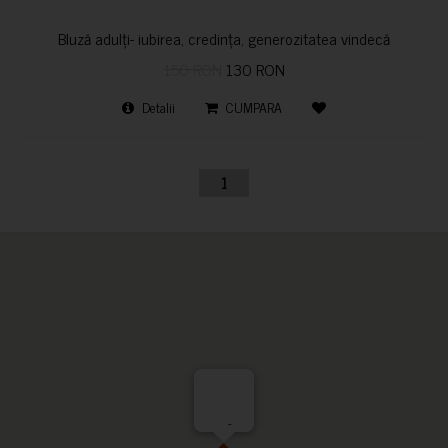
Bluză adulți- iubirea, credința, generozitatea vindecă
150 RON
130 RON
Detalii
CUMPARA
1
-