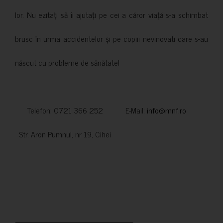
lor. Nu ezitați să îi ajutați pe cei a căror viață s-a schimbat
brusc în urma accidentelor și pe copiii nevinovati care s-au
născut cu probleme de sănătate!
Telefon: 0721 366 252 E-Mail:
info@mnf.ro
Str. Aron Pumnul, nr 19, Cihei