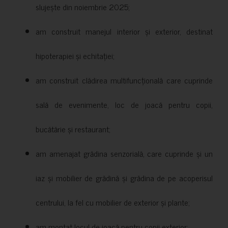
slujește din noiembrie 2025;
am construit manejul interior și exterior, destinat
hipoterapiei și echitației;
am construit clădirea multifuncțională care cuprinde
sală de evenimente, loc de joacă pentru copii,
bucătărie și restaurant;
am amenajat grădina senzorială, care cuprinde și un
iaz și mobilier de grădină și grădina de pe acoperisul
centrului, la fel cu mobilier de exterior și plante;
am montat locul de joacă pentru copii exterior;