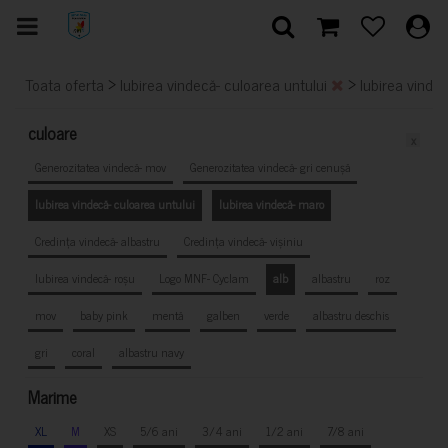
>
>
Toata oferta
Iubirea vindecă- culoarea untului
Iubirea vinde
culoare
x
Generozitatea vindecă- mov
Generozitatea vindecă- gri cenușă
Iubirea vindecă- culoarea untului
Iubirea vindecă- maro
Credința vindecă- albastru
Credința vindecă- vișiniu
Iubirea vindecă- roșu
Logo MNF- Cyclam
alb
albastru
roz
mov
baby pink
mentă
galben
verde
albastru deschis
gri
coral
albastru navy
Marime
XL
M
XS
5/6 ani
3/4 ani
1/2 ani
7/8 ani