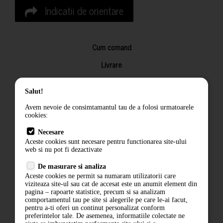
Indicatii de orientare
Cum comand
Livrare
Returnarea produselor
Salut!
Termeni si conditii
Avem nevoie de consimtamantul tau de a folosi urmatoarele
Contact
cookies:
ANPC
Necesare
Aceste cookies sunt necesare pentru functionarea site-ului
Termeni si conditii
web si nu pot fi dezactivate
Politica de confidentialitate
De masurare si analiza
Aceste cookies ne permit sa numaram utilizatorii care
ANPC
viziteaza site-ul sau cat de accesat este un anumit element din
pagina – rapoarte statistice, precum si sa analizam
comportamentul tau pe site si alegerile pe care le-ai facut,
pentru a-ti oferi un continut personalizat conform
preferintelor tale. De asemenea, informatiile colectate ne