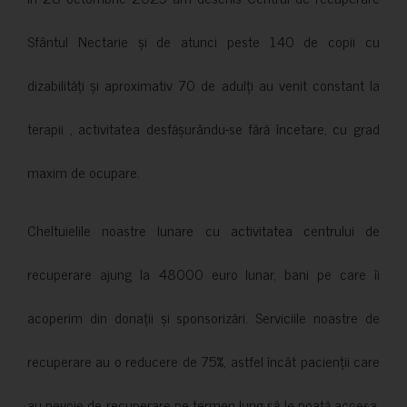
Sfântul Nectarie și de atunci peste 140 de copii cu
dizabilități și aproximativ 70 de adulți au venit constant la
terapii , activitatea desfășurându-se fără încetare, cu grad
maxim de ocupare.
Cheltuielile noastre lunare cu activitatea centrului de
recuperare ajung la 48000 euro lunar, bani pe care îi
acoperim din donații și sponsorizări. Serviciile noastre de
recuperare au o reducere de 75%, astfel încât pacienții care
au nevoie de recuperare pe termen lung să le poată accesa.