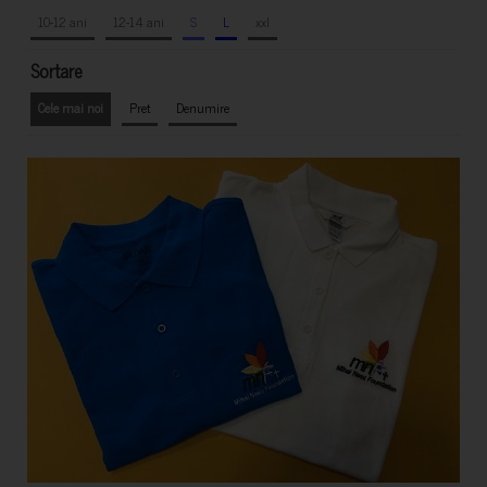
10-12 ani
12-14 ani
S
L
xxl
Sortare
Cele mai noi
Pret
Denumire