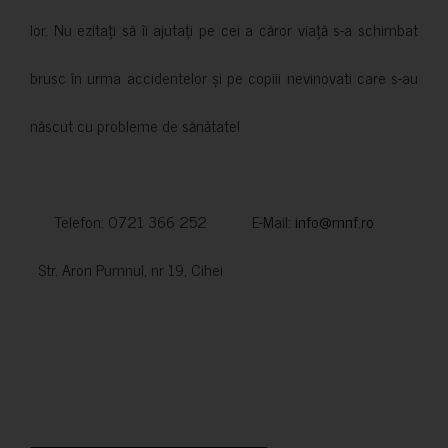
lor. Nu ezitați să îi ajutați pe cei a căror viață s-a schimbat
brusc în urma accidentelor și pe copiii nevinovati care s-au
născut cu probleme de sănătate!
Telefon: 0721 366 252 E-Mail:
info@mnf.ro
Str. Aron Pumnul, nr 19, Cihei