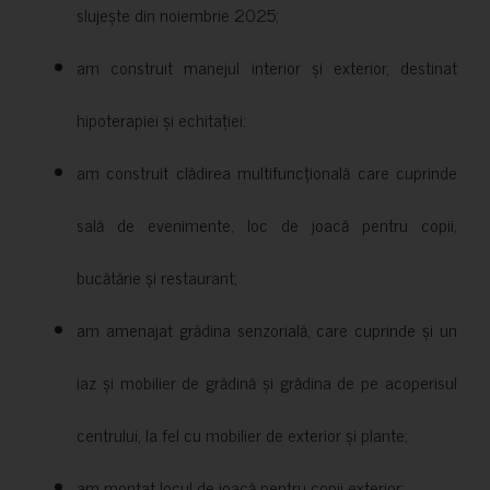
slujește din noiembrie 2025;
am construit manejul interior și exterior, destinat
hipoterapiei și echitației;
am construit clădirea multifuncțională care cuprinde
sală de evenimente, loc de joacă pentru copii,
bucătărie și restaurant;
am amenajat grădina senzorială, care cuprinde și un
iaz și mobilier de grădină și grădina de pe acoperisul
centrului, la fel cu mobilier de exterior și plante;
am montat locul de joacă pentru copii exterior;