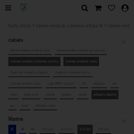
>
>
Toata oferta
Iubirea vindecă- culoarea untului
Iubirea vinde
culoare
x
Generozitatea vindecă- mov
Generozitatea vindecă- gri cenușă
Iubirea vindecă- culoarea untului
Iubirea vindecă- maro
Credința vindecă- albastru
Credința vindecă- vișiniu
Iubirea vindecă- roșu
Logo MNF- Cyclam
alb
albastru
roz
mov
baby pink
mentă
galben
verde
albastru deschis
gri
coral
albastru navy
Marime
x
XL
M
XS
5/6 ani
3/4 ani
1/2 ani
7/8 ani