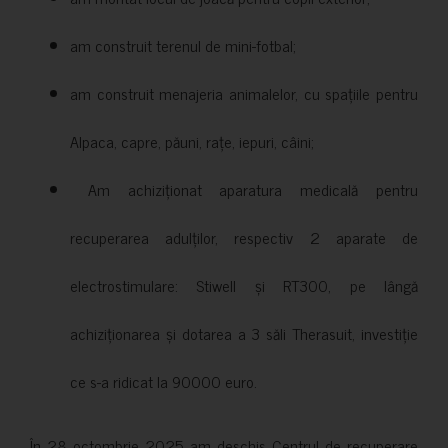
am construit terenul de mini-fotbal;
am construit menajeria animalelor, cu spațiile pentru
Alpaca, capre, păuni, rațe, iepuri, câini;
Am achiziționat aparatura medicală pentru
recuperarea adulților, respectiv 2 aparate de
electrostimulare: Stiwell și RT300, pe lângă
achiziționarea și dotarea a 3 săli Therasuit, investiție
ce s-a ridicat la 90000 euro.
În 28 octombrie 2025 am deschis Centrul de recuperare