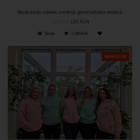
Bluză adulți- iubirea, credința, generozitatea vindecă
150 RON
130 RON
Detalii
CUMPARA
PROMOTIE 23%