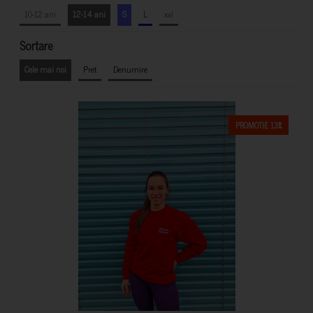
10-12 ani
12-14 ani
S
L
xxl
Sortare
Cele mai noi
Pret
Denumire
PROMOTIE 13%