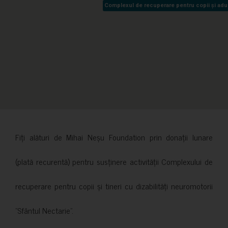
Complexul de recuperare pentru copii și adult
Complexul de recuperare pentru copii și adult
Fiți alături de Mihai Neșu Foundation prin donații lunare
(plată recurentă) pentru susținere activității Complexului de
recuperare pentru copii și tineri cu dizabilități neuromotorii
”Sfântul Nectarie”.