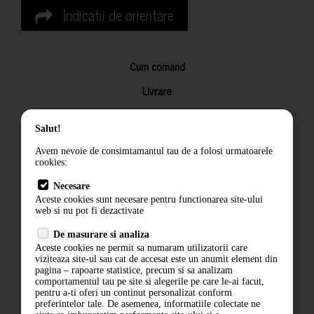
Indicatii de orientare
Cum comand
Livrare
Returnarea produselor
Salut!
Termeni si conditii
Avem nevoie de consimtamantul tau de a folosi urmatoarele
Contact
cookies:
ANPC
Necesare
Aceste cookies sunt necesare pentru functionarea site-ului
Termeni si conditii
web si nu pot fi dezactivate
Politica de confidentialitate
De masurare si analiza
Aceste cookies ne permit sa numaram utilizatorii care
ANPC
viziteaza site-ul sau cat de accesat este un anumit element din
pagina – rapoarte statistice, precum si sa analizam
comportamentul tau pe site si alegerile pe care le-ai facut,
pentru a-ti oferi un continut personalizat conform
preferintelor tale. De asemenea, informatiile colectate ne