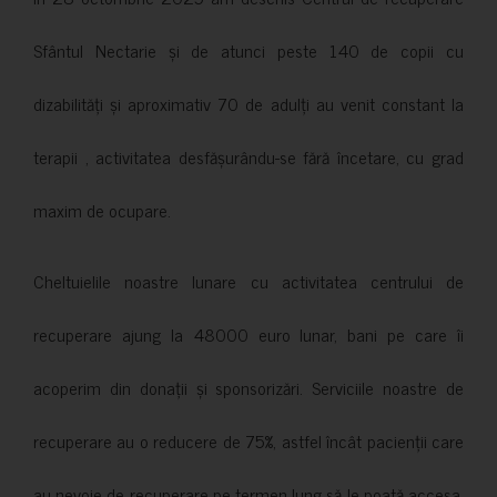
Sfântul Nectarie și de atunci peste 140 de copii cu
dizabilități și aproximativ 70 de adulți au venit constant la
terapii , activitatea desfășurându-se fără încetare, cu grad
maxim de ocupare.
Cheltuielile noastre lunare cu activitatea centrului de
recuperare ajung la 48000 euro lunar, bani pe care îi
acoperim din donații și sponsorizări. Serviciile noastre de
recuperare au o reducere de 75%, astfel încât pacienții care
au nevoie de recuperare pe termen lung să le poată accesa.