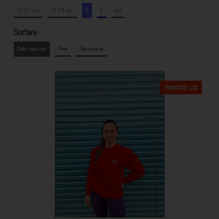
10-12 ani
12-14 ani
S
L
xxl
Sortare
Cele mai noi
Pret
Denumire
PROMOTIE 13%