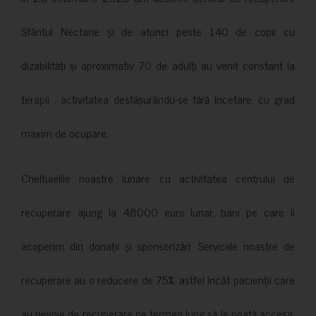
Sfântul Nectarie și de atunci peste 140 de copii cu
dizabilități și aproximativ 70 de adulți au venit constant la
terapii , activitatea desfășurându-se fără încetare, cu grad
maxim de ocupare.
Cheltuielile noastre lunare cu activitatea centrului de
recuperare ajung la 48000 euro lunar, bani pe care îi
acoperim din donații și sponsorizări. Serviciile noastre de
recuperare au o reducere de 75%, astfel încât pacienții care
au nevoie de recuperare pe termen lung să le poată accesa.