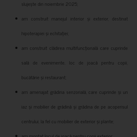
slujește din noiembrie 2025;
am construit manejul interior și exterior, destinat
hipoterapiei și echitației;
am construit clădirea multifuncțională care cuprinde
sală de evenimente, loc de joacă pentru copii,
bucătărie și restaurant;
am amenajat grădina senzorială, care cuprinde și un
iaz și mobilier de grădină și grădina de pe acoperisul
centrului, la fel cu mobilier de exterior și plante;
am montat locul de joacă pentru copii exterior;