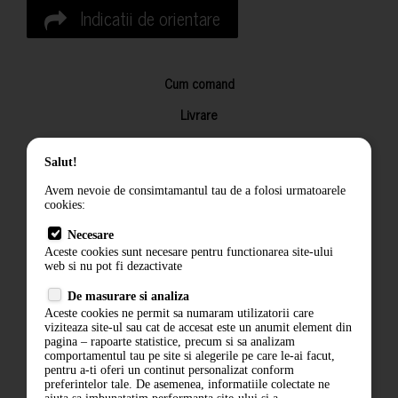
Indicatii de orientare
Cum comand
Livrare
Returnarea produselor
Salut!
Termeni si conditii
Avem nevoie de consimtamantul tau de a folosi urmatoarele
Contact
cookies:
ANPC
Necesare
Aceste cookies sunt necesare pentru functionarea site-ului
Termeni si conditii
web si nu pot fi dezactivate
De masurare si analiza
Politica de confidentialitate
Aceste cookies ne permit sa numaram utilizatorii care
viziteaza site-ul sau cat de accesat este un anumit element din
ANPC
pagina – rapoarte statistice, precum si sa analizam
comportamentul tau pe site si alegerile pe care le-ai facut,
pentru a-ti oferi un continut personalizat conform
preferintelor tale. De asemenea, informatiile colectate ne