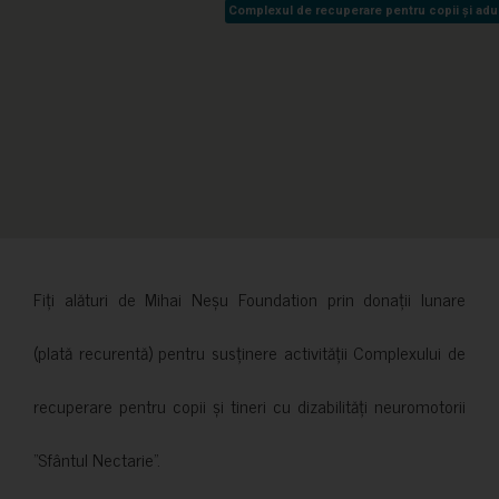
Complexul de recuperare pentru copii și adult
Complexul de recuperare pentru copii și adult
Fiți alături de Mihai Neșu Foundation prin donații lunare
(plată recurentă) pentru susținere activității Complexului de
recuperare pentru copii și tineri cu dizabilități neuromotorii
”Sfântul Nectarie”.