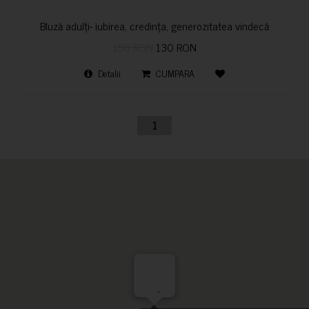
Bluză adulți- iubirea, credința, generozitatea vindecă
150 RON
130 RON
Detalii
CUMPARA
1
-