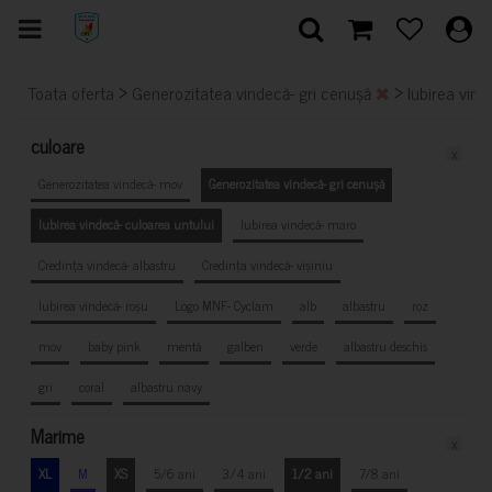
>
>
Toata oferta
Generozitatea vindecă- gri cenușă
Iubirea vind
culoare
x
Generozitatea vindecă- mov
Generozitatea vindecă- gri cenușă
Iubirea vindecă- culoarea untului
Iubirea vindecă- maro
Credința vindecă- albastru
Credința vindecă- vișiniu
Iubirea vindecă- roșu
Logo MNF- Cyclam
alb
albastru
roz
mov
baby pink
mentă
galben
verde
albastru deschis
gri
coral
albastru navy
Marime
x
XL
M
XS
5/6 ani
3/4 ani
1/2 ani
7/8 ani