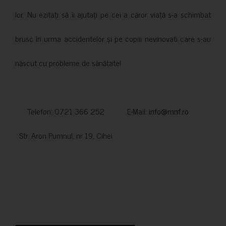
lor. Nu ezitați să îi ajutați pe cei a căror viață s-a schimbat
brusc în urma accidentelor și pe copiii nevinovati care s-au
născut cu probleme de sănătate!
Telefon: 0721 366 252 E-Mail:
info@mnf.ro
Str. Aron Pumnul, nr 19, Cihei