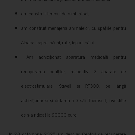
am construit terenul de mini-fotbal;
am construit menajeria animalelor, cu spațiile pentru
Alpaca, capre, păuni, rațe, iepuri, câini;
Am achiziționat aparatura medicală pentru
recuperarea adulților, respectiv 2 aparate de
electrostimulare: Stiwell și RT300, pe lângă
achiziționarea și dotarea a 3 săli Therasuit, investiție
ce s-a ridicat la 90000 euro.
În 28 octombrie 2025 am deschis Centrul de recuperare