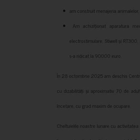
am construit menajeria animalelor, cu
Am achiziționat aparatura medi
electrostimulare: Stiwell și RT300, 
s-a ridicat la 90000 euro.
În 28 octombrie 2025 am deschis Centrul
cu dizabilități și aproximativ 70 de adul
încetare, cu grad maxim de ocupare.
Cheltuielile noastre lunare cu activitate