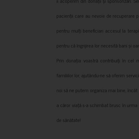
îi acoperim din donații și sponsorizări. S
pacienții care au nevoie de recuperare p
pentru mulți beneficiari accesul la terapi
pentru că îngrijirea lor necesită bani și oa
Prin donația voastră contribuiți în cel 
familiilor lor, ajutându-ne să oferim servic
noi să ne putem organiza mai bine, încât să
a căror viață s-a schimbat brusc în urma 
de sănătate!