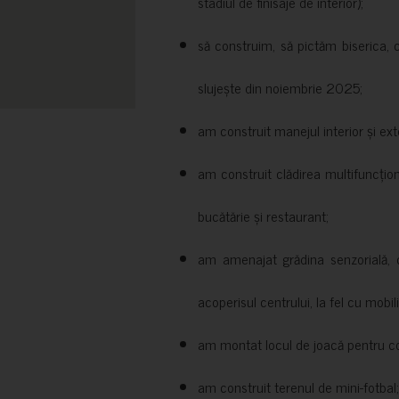
stadiul de finisaje de interior);
să construim, să pictăm biserica, 
slujește din noiembrie 2025;
am construit manejul interior și exte
am construit clădirea multifuncțio
bucătărie și restaurant;
am amenajat grădina senzorială, c
acoperisul centrului, la fel cu mobili
am montat locul de joacă pentru cop
am construit terenul de mini-fotbal;