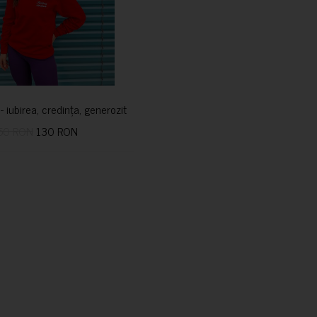
i- iubirea, credința, generozitatea vindecă
50 RON
130 RON