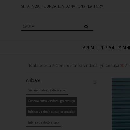
MIHAI NESU FOUNDATION DONAT
VREAU UN PRODUS MN
>
>
Toata oferta
Generozitatea vindecă- gri cenușă
culoare
x
Generozitatea vindecă- mov
Generozitatea vindecă- gri cenușă
Iubirea vindecă- culoarea untului
Iubirea vindecă- maro