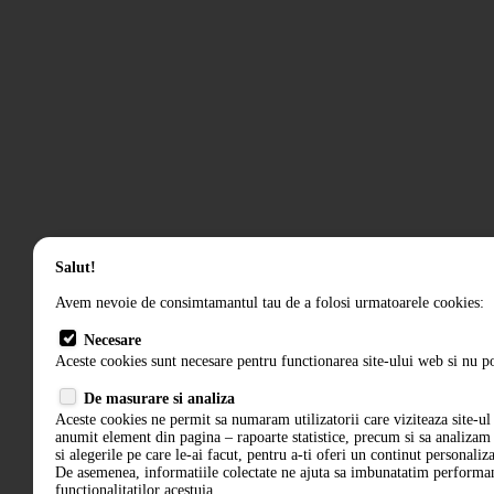
Salut!
Avem nevoie de consimtamantul tau de a folosi urmatoarele cookies:
Necesare
Aceste cookies sunt necesare pentru functionarea site-ului web si nu po
De masurare si analiza
Aceste cookies ne permit sa numaram utilizatorii care viziteaza site-ul 
anumit element din pagina – rapoarte statistice, precum si sa analiza
si alegerile pe care le-ai facut, pentru a-ti oferi un continut personaliz
De asemenea, informatiile colectate ne ajuta sa imbunatatim performant
functionalitatilor acestuia.