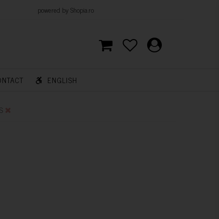
d by Shopia.ro
ONTACT
ENGLISH
S