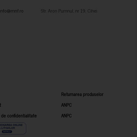
info@mnf.ro
Str. Aron Pumnul, nr 19, Cihei
Returnarea produselor
t
ANPC
a de confidentialitate
ANPC