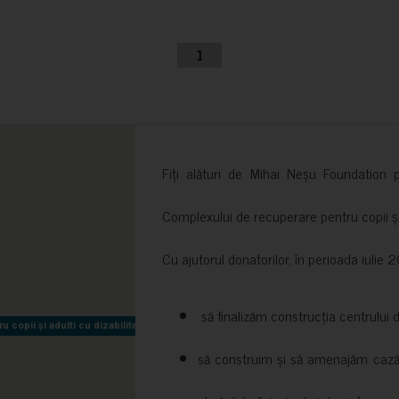
1
Fiți alături de Mihai Neșu Foundation pr
Complexului de recuperare pentru copii și t
Cu ajutorul donatorilor, în perioada iuli
să finalizăm construcția centrului 
copii și adulti cu dizabilitati neuromotorii Sfântul Nectarie
copii și adulti cu dizabilitati neuromotorii Sfântul Nectarie
să construim și să amenajăm cazări