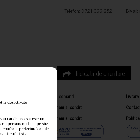
Telefon: 0721 366 252 E-Mail:
Indicatii de orientare
Cum comand
Livrare
t fi dezactivate
Termeni si conditii
Contac
Termeni si conditii
Politic
sau cat de accesat este un
m comportamentul tau pe site
at conform preferintelor tale.
a site-ului si a