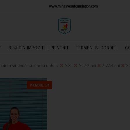
IONS PLATFORM
www.mihainesufoundation.com
powere
F
3.5% DIN IMPOZITUL PE VENIT
TERMENI SI CONDITII
C
>
>
>
>
Iubirea vindecă- culoarea untului
XL
1/2 ani
7/8 ani
PROMOTIE 13%
CUMPARA