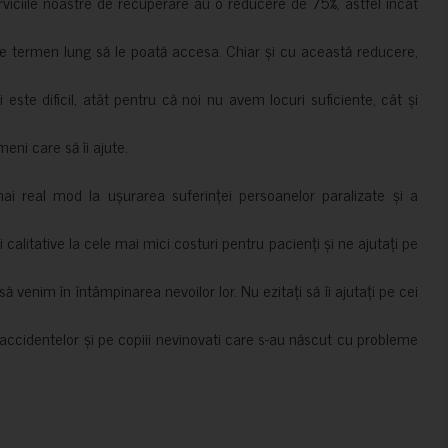
erviciile noastre de recuperare au o reducere de 75%, astfel încât
e termen lung să le poată accesa. Chiar și cu această reducere,
i este dificil, atât pentru că noi nu avem locuri suficiente, cât și
meni care să îi ajute.
mai real mod la ușurarea suferinței persoanelor paralizate și a
ii calitative la cele mai mici costuri pentru pacienți și ne ajutați pe
 venim în întâmpinarea nevoilor lor. Nu ezitați să îi ajutați pe cei
accidentelor și pe copiii nevinovati care s-au născut cu probleme