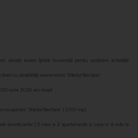
in donații lunare (plată recurentă) pentru susținere activității
ineri cu dizabilități neuromotorii ”Sfântul Nectarie”.
e 2020-iunie 2026 am reușit:
de recuperare ”Sfântul Nectarie” ( 1000 mp);
le beneficiarilor ( 5 case și 2 apartamente și casa nr 8 este la