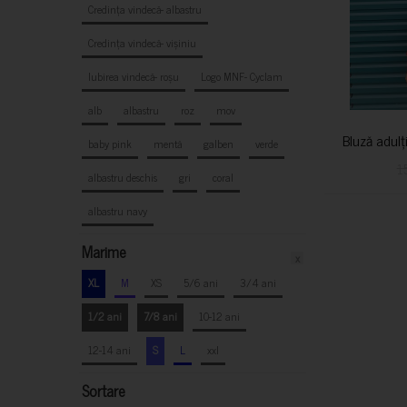
Credința vindecă- albastru
Credința vindecă- vișiniu
Iubirea vindecă- roșu
Logo MNF- Cyclam
alb
albastru
roz
mov
Bluză adulț
baby pink
mentă
galben
verde
1
albastru deschis
gri
coral
albastru navy
Marime
x
XL
M
XS
5/6 ani
3/4 ani
1/2 ani
7/8 ani
10-12 ani
12-14 ani
S
L
xxl
Sortare