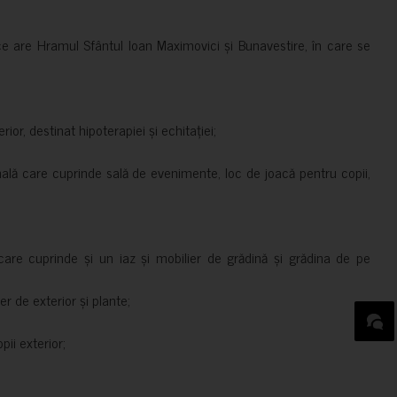
ce are Hramul Sfântul Ioan Maximovici și Bunavestire, în care se
rior, destinat hipoterapiei și echitației;
nală care cuprinde sală de evenimente, loc de joacă pentru copii,
are cuprinde și un iaz și mobilier de grădină și grădina de pe
er de exterior și plante;
ii exterior;