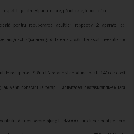
 spațiile pentru Alpaca, capre, păuni, rațe, iepuri, câini;
cală pentru recuperarea adulților, respectiv 2 aparate de
pe lângă achiziționarea și dotarea a 3 săli Therasuit, investiție ce
 de recuperare Sfântul Nectarie și de atunci peste 140 de copii
ți au venit constant la terapii , activitatea desfășurându-se fără
a centrului de recuperare ajung la 48000 euro lunar, bani pe care