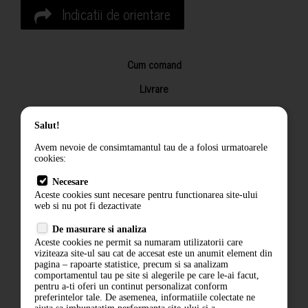
Indicatii de orientare
Cum comand
Livrare
Returnarea produselor
Salut!
Termeni si conditii
Avem nevoie de consimtamantul tau de a folosi urmatoarele
Contact
cookies:
ANPC
Necesare
Aceste cookies sunt necesare pentru functionarea site-ului
Termeni si conditii
web si nu pot fi dezactivate
De masurare si analiza
Politica de confidentialitate
Aceste cookies ne permit sa numaram utilizatorii care
viziteaza site-ul sau cat de accesat este un anumit element din
ANPC
pagina – rapoarte statistice, precum si sa analizam
comportamentul tau pe site si alegerile pe care le-ai facut,
pentru a-ti oferi un continut personalizat conform
preferintelor tale. De asemenea, informatiile colectate ne