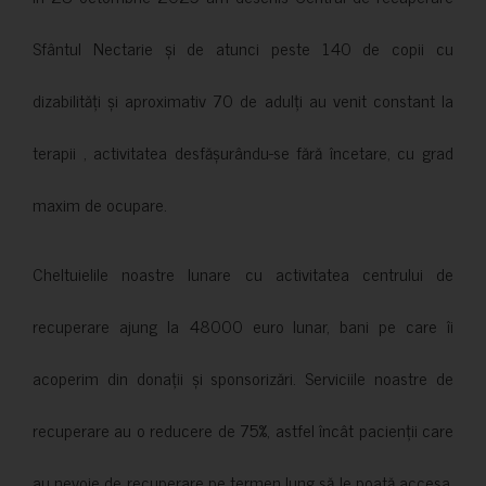
Sfântul Nectarie și de atunci peste 140 de copii cu
dizabilități și aproximativ 70 de adulți au venit constant la
terapii , activitatea desfășurându-se fără încetare, cu grad
maxim de ocupare.
Cheltuielile noastre lunare cu activitatea centrului de
recuperare ajung la 48000 euro lunar, bani pe care îi
acoperim din donații și sponsorizări. Serviciile noastre de
recuperare au o reducere de 75%, astfel încât pacienții care
au nevoie de recuperare pe termen lung să le poată accesa.