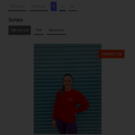
10-12 ani
12-14 ani
S
L
xxl
Sortare
Cele mai noi
Pret
Denumire
PROMOTIE 13%