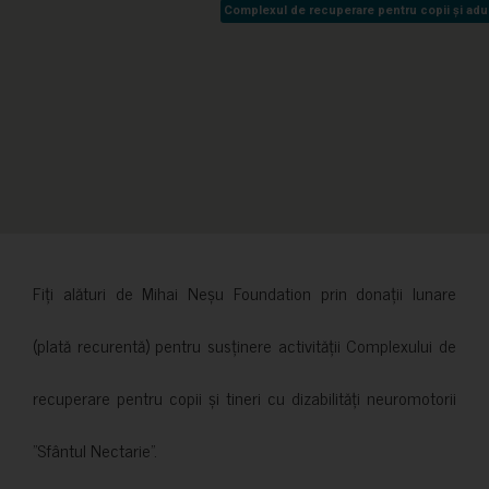
Complexul de recuperare pentru copii și adult
Complexul de recuperare pentru copii și adult
Fiți alături de Mihai Neșu Foundation prin donații lunare
(plată recurentă) pentru susținere activității Complexului de
recuperare pentru copii și tineri cu dizabilități neuromotorii
”Sfântul Nectarie”.