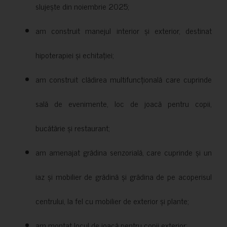
slujește din noiembrie 2025;
am construit manejul interior și exterior, destinat
hipoterapiei și echitației;
am construit clădirea multifuncțională care cuprinde
sală de evenimente, loc de joacă pentru copii,
bucătărie și restaurant;
am amenajat grădina senzorială, care cuprinde și un
iaz și mobilier de grădină și grădina de pe acoperisul
centrului, la fel cu mobilier de exterior și plante;
am montat locul de joacă pentru copii exterior;