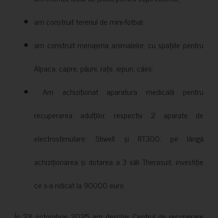
am construit terenul de mini-fotbal;
am construit menajeria animalelor, cu spațiile pentru
Alpaca, capre, păuni, rațe, iepuri, câini;
Am achiziționat aparatura medicală pentru
recuperarea adulților, respectiv 2 aparate de
electrostimulare: Stiwell și RT300, pe lângă
achiziționarea și dotarea a 3 săli Therasuit, investiție
ce s-a ridicat la 90000 euro.
În 28 octombrie 2025 am deschis Centrul de recuperare