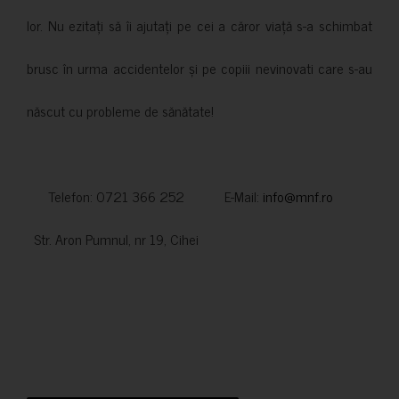
lor. Nu ezitați să îi ajutați pe cei a căror viață s-a schimbat
brusc în urma accidentelor și pe copiii nevinovati care s-au
născut cu probleme de sănătate!
Telefon: 0721 366 252 E-Mail:
info@mnf.ro
Str. Aron Pumnul, nr 19, Cihei