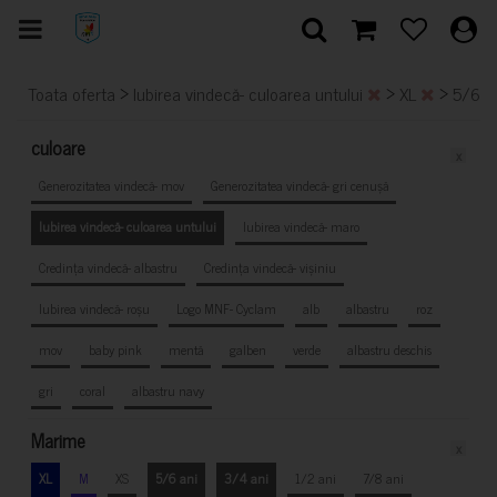
>
>
>
Toata oferta
Iubirea vindecă- culoarea untului
XL
5/6 a
culoare
x
Generozitatea vindecă- mov
Generozitatea vindecă- gri cenușă
Iubirea vindecă- culoarea untului
Iubirea vindecă- maro
Credința vindecă- albastru
Credința vindecă- vișiniu
Iubirea vindecă- roșu
Logo MNF- Cyclam
alb
albastru
roz
mov
baby pink
mentă
galben
verde
albastru deschis
gri
coral
albastru navy
Marime
x
XL
M
XS
5/6 ani
3/4 ani
1/2 ani
7/8 ani