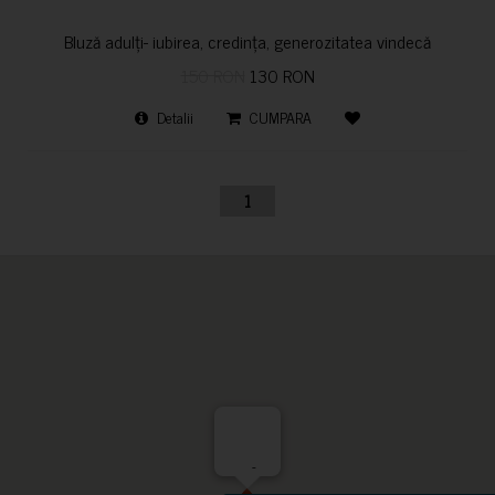
Bluză adulți- iubirea, credința, generozitatea vindecă
150 RON
130 RON
Detalii
CUMPARA
1
-