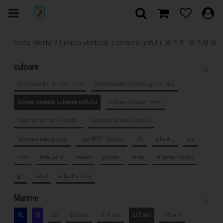
>
>
>
Toata oferta
Iubirea vindecă- culoarea untului
XL
M
culoare
x
Generozitatea vindecă- mov
Generozitatea vindecă- gri cenușă
Iubirea vindecă- culoarea untului
Iubirea vindecă- maro
Credința vindecă- albastru
Credința vindecă- vișiniu
Iubirea vindecă- roșu
Logo MNF- Cyclam
alb
albastru
roz
mov
baby pink
mentă
galben
verde
albastru deschis
gri
coral
albastru navy
Marime
x
XL
M
XS
5/6 ani
3/4 ani
1/2 ani
7/8 ani