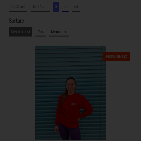
10-12 ani
12-14 ani
S
L
xxl
Sortare
Cele mai noi
Pret
Denumire
PROMOTIE 13%