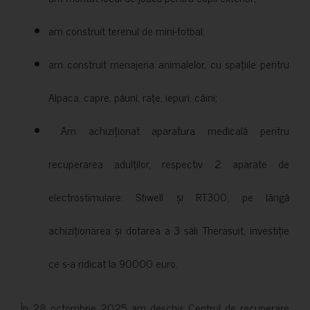
am construit terenul de mini-fotbal;
am construit menajeria animalelor, cu spațiile pentru
Alpaca, capre, păuni, rațe, iepuri, câini;
Am achiziționat aparatura medicală pentru
recuperarea adulților, respectiv 2 aparate de
electrostimulare: Stiwell și RT300, pe lângă
achiziționarea și dotarea a 3 săli Therasuit, investiție
ce s-a ridicat la 90000 euro.
În 28 octombrie 2025 am deschis Centrul de recuperare