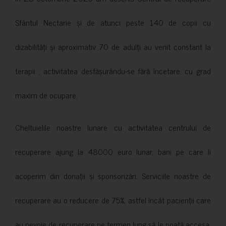
Sfântul Nectarie și de atunci peste 140 de copii cu
dizabilități și aproximativ 70 de adulți au venit constant la
terapii , activitatea desfășurându-se fără încetare, cu grad
maxim de ocupare.
Cheltuielile noastre lunare cu activitatea centrului de
recuperare ajung la 48000 euro lunar, bani pe care îi
acoperim din donații și sponsorizări. Serviciile noastre de
recuperare au o reducere de 75%, astfel încât pacienții care
au nevoie de recuperare pe termen lung să le poată accesa.