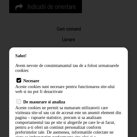
Indicatii de orientare
Cum comand
Livrare
Returnarea produselor
Salut!
Termeni si conditii
Avem nevoie de consimtamantul tau de a folosi urmatoarele
Contact
cookies:
ANPC
Necesare
Aceste cookies sunt necesare pentru functionarea site-ului
Termeni si conditii
web si nu pot fi dezactivate
De masurare si analiza
Politica de confidentialitate
Aceste cookies ne permit sa numaram utilizatorii care
viziteaza site-ul sau cat de accesat este un anumit element din
ANPC
pagina – rapoarte statistice, precum si sa analizam
comportamentul tau pe site si alegerile pe care le-ai facut,
pentru a-ti oferi un continut personalizat conform
preferintelor tale. De asemenea, informatiile colectate ne