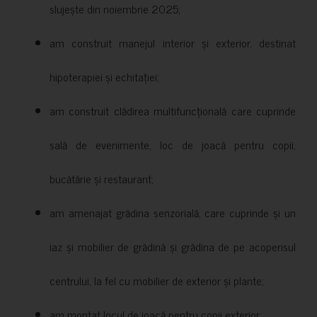
slujește din noiembrie 2025;
am construit manejul interior și exterior, destinat
hipoterapiei și echitației;
am construit clădirea multifuncțională care cuprinde
sală de evenimente, loc de joacă pentru copii,
bucătărie și restaurant;
am amenajat grădina senzorială, care cuprinde și un
iaz și mobilier de grădină și grădina de pe acoperisul
centrului, la fel cu mobilier de exterior și plante;
am montat locul de joacă pentru copii exterior;