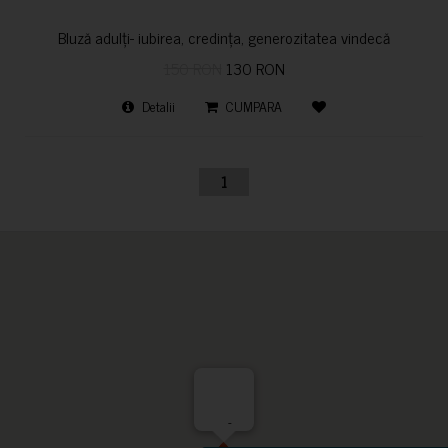
Bluză adulți- iubirea, credința, generozitatea vindecă
150 RON
130 RON
Detalii
CUMPARA
1
-