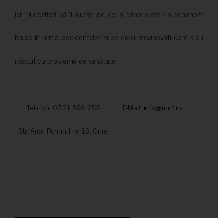
lor. Nu ezitați să îi ajutați pe cei a căror viață s-a schimbat
brusc în urma accidentelor și pe copiii nevinovati care s-au
născut cu probleme de sănătate!
Telefon: 0721 366 252 E-Mail:
info@mnf.ro
Str. Aron Pumnul, nr 19, Cihei