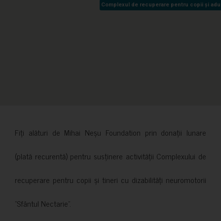
Complexul de recuperare pentru copii și adult
Complexul de recuperare pentru copii și adult
Fiți alături de Mihai Neșu Foundation prin donații lunare
(plată recurentă) pentru susținere activității Complexului de
recuperare pentru copii și tineri cu dizabilități neuromotorii
”Sfântul Nectarie”.