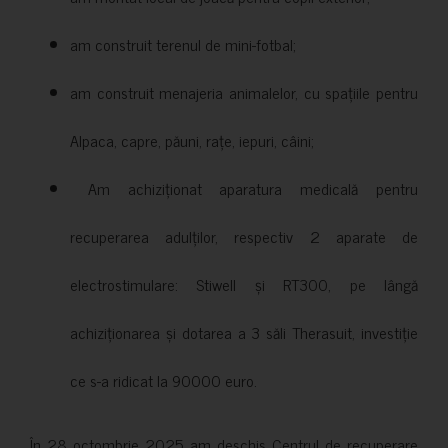
am construit terenul de mini-fotbal;
am construit menajeria animalelor, cu spațiile pentru
Alpaca, capre, păuni, rațe, iepuri, câini;
Am achiziționat aparatura medicală pentru
recuperarea adulților, respectiv 2 aparate de
electrostimulare: Stiwell și RT300, pe lângă
achiziționarea și dotarea a 3 săli Therasuit, investiție
ce s-a ridicat la 90000 euro.
În 28 octombrie 2025 am deschis Centrul de recuperare