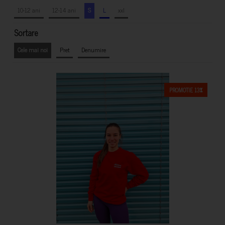
10-12 ani
12-14 ani
S
L
xxl
Sortare
Cele mai noi
Pret
Denumire
PROMOTIE 13%