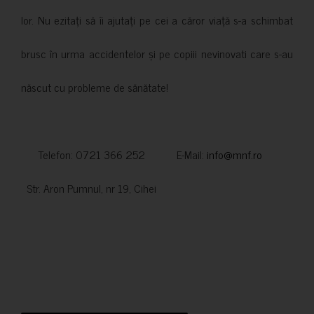
lor. Nu ezitați să îi ajutați pe cei a căror viață s-a schimbat
brusc în urma accidentelor și pe copiii nevinovati care s-au
născut cu probleme de sănătate!
Telefon: 0721 366 252 E-Mail:
info@mnf.ro
Str. Aron Pumnul, nr 19, Cihei