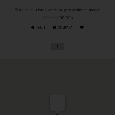
Bluză adulți- iubirea, credința, generozitatea vindecă
150 RON
130 RON
Detalii
CUMPARA
1
-