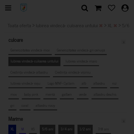
>
>
>
Toata oferta
Iubirea vindecă- culoarea untului
XL
5/6 a
culoare
x
Generozitatea vindecă- mov
Generozitatea vindecă- gri cenușă
Iubirea vindecă- culoarea untului
Iubirea vindecă- maro
Credința vindecă- albastru
Credința vindecă- vișiniu
Iubirea vindecă- roșu
Logo MNF- Cyclam
alb
albastru
roz
mov
baby pink
mentă
galben
verde
albastru deschis
gri
coral
albastru navy
Marime
x
XL
M
XS
5/6 ani
3/4 ani
1/2 ani
7/8 ani