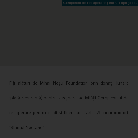
Complexul de recuperare pentru copii și adult
Complexul de recuperare pentru copii și adult
Fiți alături de Mihai Neșu Foundation prin donații lunare
(plată recurentă) pentru susținere activității Complexului de
recuperare pentru copii și tineri cu dizabilități neuromotorii
”Sfântul Nectarie”.