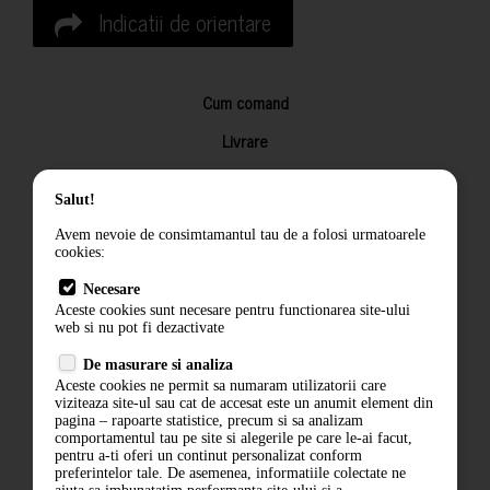
Indicatii de orientare
Cum comand
Livrare
Returnarea produselor
Salut!
Termeni si conditii
Avem nevoie de consimtamantul tau de a folosi urmatoarele
Contact
cookies:
ANPC
Necesare
Aceste cookies sunt necesare pentru functionarea site-ului
Termeni si conditii
web si nu pot fi dezactivate
De masurare si analiza
Politica de confidentialitate
Aceste cookies ne permit sa numaram utilizatorii care
viziteaza site-ul sau cat de accesat este un anumit element din
ANPC
pagina – rapoarte statistice, precum si sa analizam
comportamentul tau pe site si alegerile pe care le-ai facut,
pentru a-ti oferi un continut personalizat conform
preferintelor tale. De asemenea, informatiile colectate ne