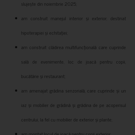
slujește din noiembrie 2025;
am construit manejul interior și exterior, destinat
hipoterapiei și echitației;
am construit clădirea multifuncțională care cuprinde
sală de evenimente, loc de joacă pentru copii,
bucătărie și restaurant;
am amenajat grădina senzorială, care cuprinde și un
iaz și mobilier de grădină și grădina de pe acoperisul
centrului, la fel cu mobilier de exterior și plante;
am montat locul de joacă pentru copii exterior;