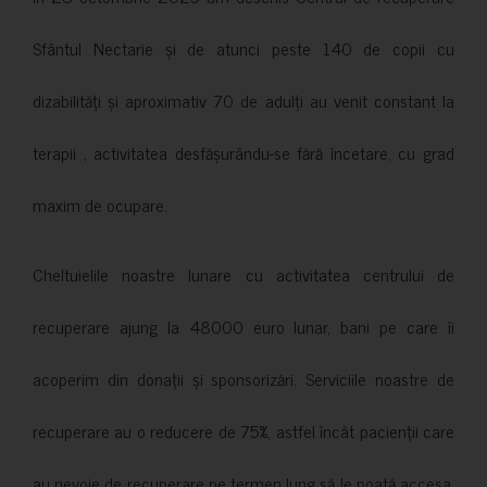
Sfântul Nectarie și de atunci peste 140 de copii cu
dizabilități și aproximativ 70 de adulți au venit constant la
terapii , activitatea desfășurându-se fără încetare, cu grad
maxim de ocupare.
Cheltuielile noastre lunare cu activitatea centrului de
recuperare ajung la 48000 euro lunar, bani pe care îi
acoperim din donații și sponsorizări. Serviciile noastre de
recuperare au o reducere de 75%, astfel încât pacienții care
au nevoie de recuperare pe termen lung să le poată accesa.