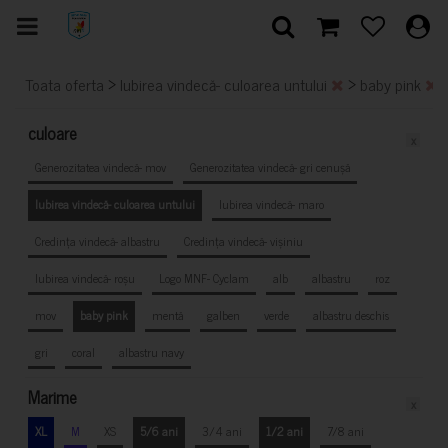
>
>
Toata oferta
Iubirea vindecă- culoarea untului
baby pink
culoare
x
Generozitatea vindecă- mov
Generozitatea vindecă- gri cenușă
Iubirea vindecă- culoarea untului
Iubirea vindecă- maro
Credința vindecă- albastru
Credința vindecă- vișiniu
Iubirea vindecă- roșu
Logo MNF- Cyclam
alb
albastru
roz
mov
baby pink
mentă
galben
verde
albastru deschis
gri
coral
albastru navy
Marime
x
XL
M
XS
5/6 ani
3/4 ani
1/2 ani
7/8 ani