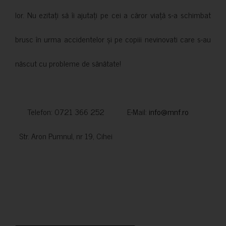
lor. Nu ezitați să îi ajutați pe cei a căror viață s-a schimbat
brusc în urma accidentelor și pe copiii nevinovati care s-au
născut cu probleme de sănătate!
Telefon: 0721 366 252 E-Mail:
info@mnf.ro
Str. Aron Pumnul, nr 19, Cihei