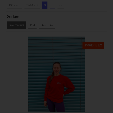
10-12 ani
12-14 ani
S
L
xxl
Sortare
Cele mai noi
Pret
Denumire
PROMOTIE 13%