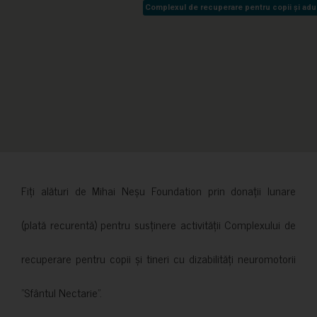
Complexul de recuperare pentru copii și adult
Complexul de recuperare pentru copii și adult
Fiți alături de Mihai Neșu Foundation prin donații lunare
(plată recurentă) pentru susținere activității Complexului de
recuperare pentru copii și tineri cu dizabilități neuromotorii
”Sfântul Nectarie”.