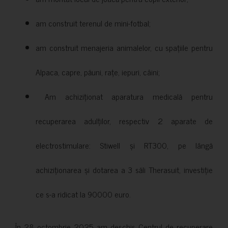
am construit terenul de mini-fotbal;
am construit menajeria animalelor, cu spațiile pentru
Alpaca, capre, păuni, rațe, iepuri, câini;
Am achiziționat aparatura medicală pentru
recuperarea adulților, respectiv 2 aparate de
electrostimulare: Stiwell și RT300, pe lângă
achiziționarea și dotarea a 3 săli Therasuit, investiție
ce s-a ridicat la 90000 euro.
În 28 octombrie 2025 am deschis Centrul de recuperare