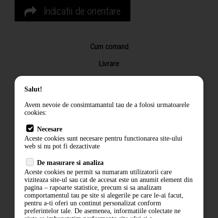
Indicatii de orientare
Cum comand
Livrare
Returnarea produselor
Salut!
Termeni si conditii
Avem nevoie de consimtamantul tau de a folosi urmatoarele
Contact
cookies:
ANPC
Necesare
Aceste cookies sunt necesare pentru functionarea site-ului
Termeni si conditii
web si nu pot fi dezactivate
Politica de confidentialitate
De masurare si analiza
Aceste cookies ne permit sa numaram utilizatorii care
ANPC
viziteaza site-ul sau cat de accesat este un anumit element din
pagina – rapoarte statistice, precum si sa analizam
comportamentul tau pe site si alegerile pe care le-ai facut,
pentru a-ti oferi un continut personalizat conform
preferintelor tale. De asemenea, informatiile colectate ne