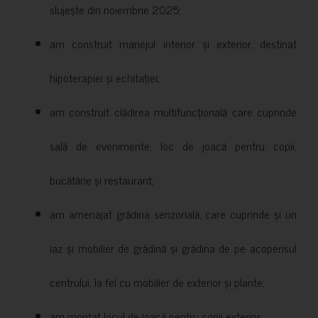
slujește din noiembrie 2025;
am construit manejul interior și exterior, destinat
hipoterapiei și echitației;
am construit clădirea multifuncțională care cuprinde
sală de evenimente, loc de joacă pentru copii,
bucătărie și restaurant;
am amenajat grădina senzorială, care cuprinde și un
iaz și mobilier de grădină și grădina de pe acoperisul
centrului, la fel cu mobilier de exterior și plante;
am montat locul de joacă pentru copii exterior;