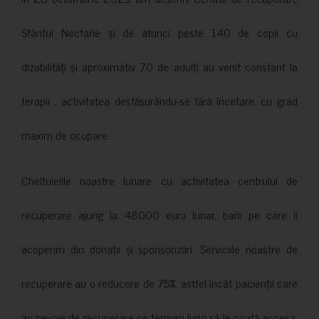
Sfântul Nectarie și de atunci peste 140 de copii cu
dizabilități și aproximativ 70 de adulți au venit constant la
terapii , activitatea desfășurându-se fără încetare, cu grad
maxim de ocupare.
Cheltuielile noastre lunare cu activitatea centrului de
recuperare ajung la 48000 euro lunar, bani pe care îi
acoperim din donații și sponsorizări. Serviciile noastre de
recuperare au o reducere de 75%, astfel încât pacienții care
au nevoie de recuperare pe termen lung să le poată accesa.