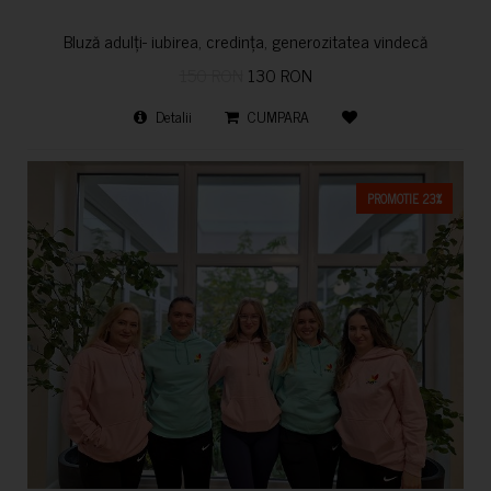
Bluză adulți- iubirea, credința, generozitatea vindecă
150 RON
130 RON
Detalii
CUMPARA
PROMOTIE 23%