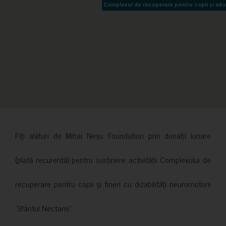
Complexul de recuperare pentru copii și adult
Complexul de recuperare pentru copii și adult
Fiți alături de Mihai Neșu Foundation prin donații lunare
(plată recurentă) pentru susținere activității Complexului de
recuperare pentru copii și tineri cu dizabilități neuromotorii
”Sfântul Nectarie”.