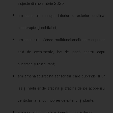
slujește din noiembrie 2025;
am construit manejul interior și exterior, destinat
hipoterapiei și echitației;
am construit clădirea multifuncțională care cuprinde
sală de evenimente, loc de joacă pentru copii,
bucătărie și restaurant;
am amenajat grădina senzorială, care cuprinde și un
iaz și mobilier de grădină și grădina de pe acoperisul
centrului, la fel cu mobilier de exterior și plante;
am montat locul de joacă pentru copii exterior;