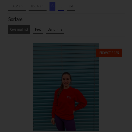
10-12 ani
12-14 ani
S
L
xxl
Sortare
Cele mai noi
Pret
Denumire
PROMOTIE 13%