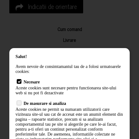
Indicatii de orientare
Cum comand
Livrare
Returnarea produselor
Salut!
Termeni si conditii
Avem nevoie de consimtamantul tau de a folosi urmatoarele
Contact
cookies:
ANPC
Necesare
Aceste cookies sunt necesare pentru functionarea site-ului
Termeni si conditii
web si nu pot fi dezactivate
De masurare si analiza
Politica de confidentialitate
Aceste cookies ne permit sa numaram utilizatorii care
viziteaza site-ul sau cat de accesat este un anumit element din
ANPC
pagina – rapoarte statistice, precum si sa analizam
comportamentul tau pe site si alegerile pe care le-ai facut,
pentru a-ti oferi un continut personalizat conform
preferintelor tale. De asemenea, informatiile colectate ne