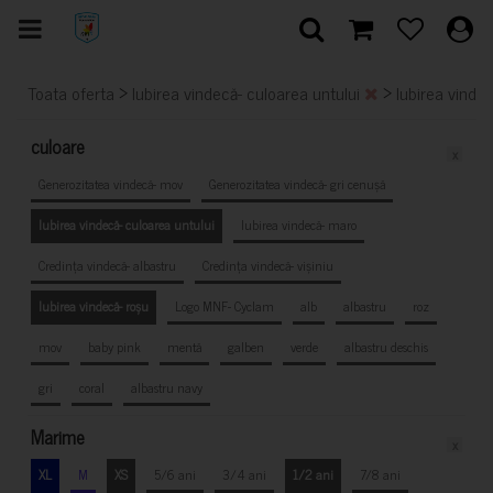
>
>
Toata oferta
Iubirea vindecă- culoarea untului
Iubirea vinde
culoare
x
Generozitatea vindecă- mov
Generozitatea vindecă- gri cenușă
Iubirea vindecă- culoarea untului
Iubirea vindecă- maro
Credința vindecă- albastru
Credința vindecă- vișiniu
Iubirea vindecă- roșu
Logo MNF- Cyclam
alb
albastru
roz
mov
baby pink
mentă
galben
verde
albastru deschis
gri
coral
albastru navy
Marime
x
XL
M
XS
5/6 ani
3/4 ani
1/2 ani
7/8 ani