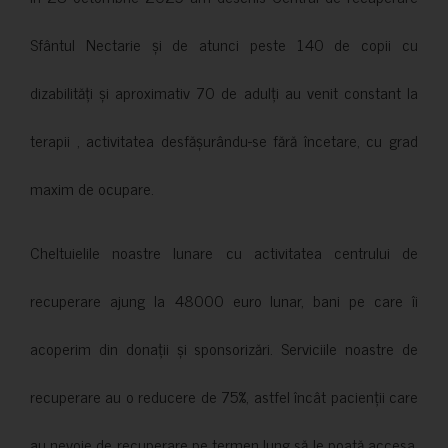
Sfântul Nectarie și de atunci peste 140 de copii cu
dizabilități și aproximativ 70 de adulți au venit constant la
terapii , activitatea desfășurându-se fără încetare, cu grad
maxim de ocupare.
Cheltuielile noastre lunare cu activitatea centrului de
recuperare ajung la 48000 euro lunar, bani pe care îi
acoperim din donații și sponsorizări. Serviciile noastre de
recuperare au o reducere de 75%, astfel încât pacienții care
au nevoie de recuperare pe termen lung să le poată accesa.