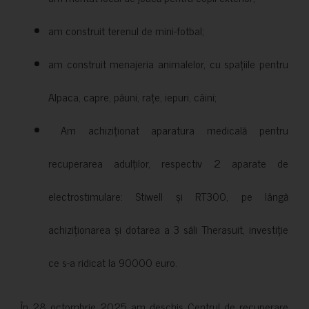
am construit terenul de mini-fotbal;
am construit menajeria animalelor, cu spațiile pentru
Alpaca, capre, păuni, rațe, iepuri, câini;
Am achiziționat aparatura medicală pentru
recuperarea adulților, respectiv 2 aparate de
electrostimulare: Stiwell și RT300, pe lângă
achiziționarea și dotarea a 3 săli Therasuit, investiție
ce s-a ridicat la 90000 euro.
În 28 octombrie 2025 am deschis Centrul de recuperare