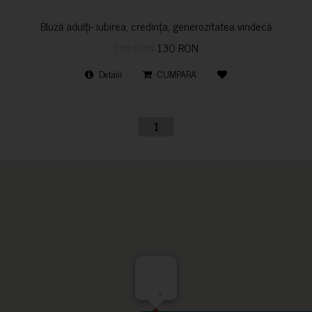
Bluză adulți- iubirea, credința, generozitatea vindecă
150 RON
130 RON
Detalii
CUMPARA
1
-