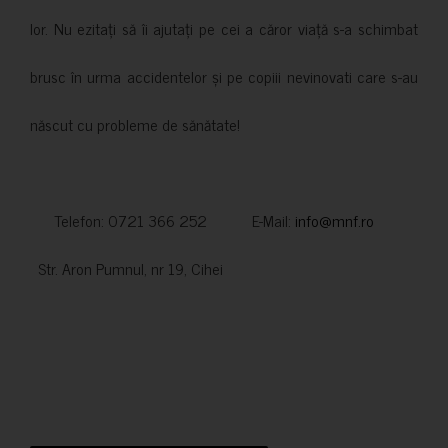
lor. Nu ezitați să îi ajutați pe cei a căror viață s-a schimbat
brusc în urma accidentelor și pe copiii nevinovati care s-au
născut cu probleme de sănătate!
Telefon: 0721 366 252 E-Mail:
info@mnf.ro
Str. Aron Pumnul, nr 19, Cihei