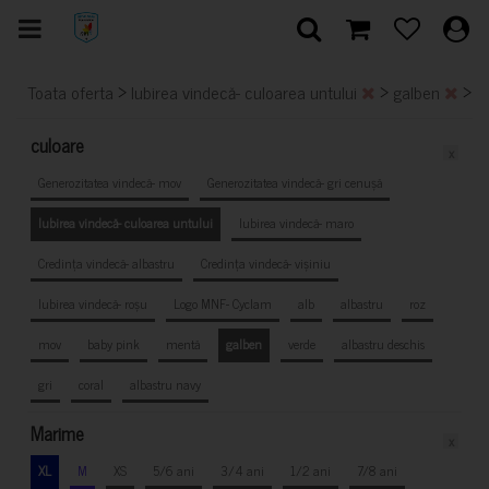
>
>
>
Toata oferta
Iubirea vindecă- culoarea untului
galben
X
culoare
x
Generozitatea vindecă- mov
Generozitatea vindecă- gri cenușă
Iubirea vindecă- culoarea untului
Iubirea vindecă- maro
Credința vindecă- albastru
Credința vindecă- vișiniu
Iubirea vindecă- roșu
Logo MNF- Cyclam
alb
albastru
roz
mov
baby pink
mentă
galben
verde
albastru deschis
gri
coral
albastru navy
Marime
x
XL
M
XS
5/6 ani
3/4 ani
1/2 ani
7/8 ani