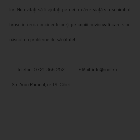
lor. Nu ezitați să îi ajutați pe cei a căror viață s-a schimbat
brusc în urma accidentelor și pe copiii nevinovati care s-au
născut cu probleme de sănătate!
Telefon: 0721 366 252 E-Mail:
info@mnf.ro
Str. Aron Pumnul, nr 19, Cihei