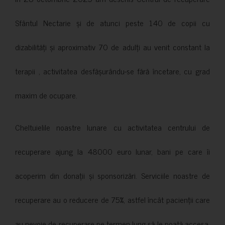
Sfântul Nectarie și de atunci peste 140 de copii cu
dizabilități și aproximativ 70 de adulți au venit constant la
terapii , activitatea desfășurându-se fără încetare, cu grad
maxim de ocupare.
Cheltuielile noastre lunare cu activitatea centrului de
recuperare ajung la 48000 euro lunar, bani pe care îi
acoperim din donații și sponsorizări. Serviciile noastre de
recuperare au o reducere de 75%, astfel încât pacienții care
au nevoie de recuperare pe termen lung să le poată accesa.