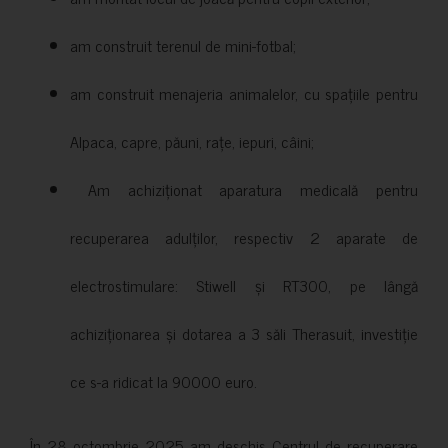
am construit terenul de mini-fotbal;
am construit menajeria animalelor, cu spațiile pentru
Alpaca, capre, păuni, rațe, iepuri, câini;
Am achiziționat aparatura medicală pentru
recuperarea adulților, respectiv 2 aparate de
electrostimulare: Stiwell și RT300, pe lângă
achiziționarea și dotarea a 3 săli Therasuit, investiție
ce s-a ridicat la 90000 euro.
În 28 octombrie 2025 am deschis Centrul de recuperare