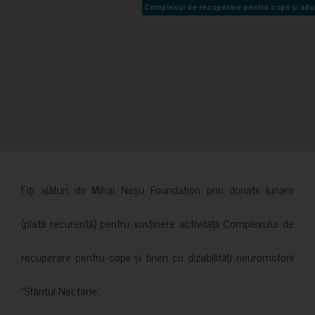
Complexul de recuperare pentru copii și adult
Complexul de recuperare pentru copii și adult
Fiți alături de Mihai Neșu Foundation prin donații lunare
(plată recurentă) pentru susținere activității Complexului de
recuperare pentru copii și tineri cu dizabilități neuromotorii
”Sfântul Nectarie”.