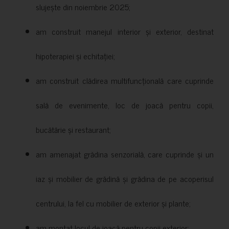
slujește din noiembrie 2025;
am construit manejul interior și exterior, destinat
hipoterapiei și echitației;
am construit clădirea multifuncțională care cuprinde
sală de evenimente, loc de joacă pentru copii,
bucătărie și restaurant;
am amenajat grădina senzorială, care cuprinde și un
iaz și mobilier de grădină și grădina de pe acoperisul
centrului, la fel cu mobilier de exterior și plante;
am montat locul de joacă pentru copii exterior;