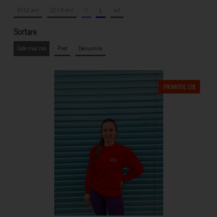
10-12 ani
12-14 ani
S
L
xxl
Sortare
Cele mai noi
Pret
Denumire
PROMOTIE 13%