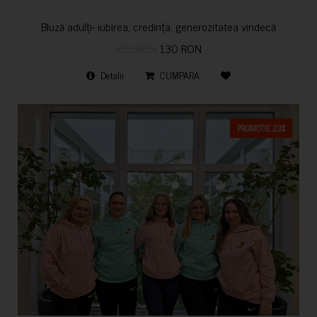
Bluză adulți- iubirea, credința, generozitatea vindecă
150 RON
130 RON
Detalii
CUMPARA
PROMOTIE 23%