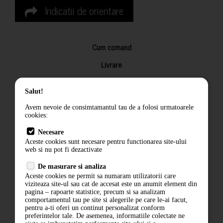
Indicatii de orientare
Cum comand
Livrare
Returnarea produselor
Salut!
Termeni si conditii
Avem nevoie de consimtamantul tau de a folosi urmatoarele
Contact
cookies:
ANPC
Necesare
Aceste cookies sunt necesare pentru functionarea site-ului
Termeni si conditii
web si nu pot fi dezactivate
Politica de confidentialitate
De masurare si analiza
Aceste cookies ne permit sa numaram utilizatorii care
ANPC
viziteaza site-ul sau cat de accesat este un anumit element din
pagina – rapoarte statistice, precum si sa analizam
comportamentul tau pe site si alegerile pe care le-ai facut,
pentru a-ti oferi un continut personalizat conform
preferintelor tale. De asemenea, informatiile colectate ne