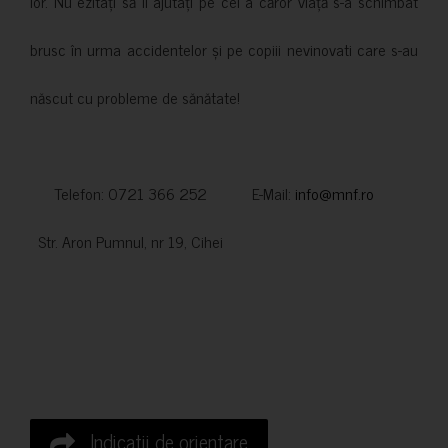
lor. Nu ezitați să îi ajutați pe cei a căror viață s-a schimbat
brusc în urma accidentelor și pe copiii nevinovati care s-au
născut cu probleme de sănătate!
Telefon: 0721 366 252 E-Mail:
info@mnf.ro
Str. Aron Pumnul, nr 19, Cihei
Indicatii de orientare