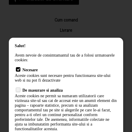
Cum comand
Livrare
Returnarea produselor
Salut!
Termeni si conditii
Avem nevoie de consimtamantul tau de a folosi urmatoarele
Contact
cookies:
ANPC
Necesare
Aceste cookies sunt necesare pentru functionarea site-ului
Termeni si conditii
web si nu pot fi dezactivate
De masurare si analiza
Politica de confidentialitate
Aceste cookies ne permit sa numaram utilizatorii care
viziteaza site-ul sau cat de accesat este un anumit element din
ANPC
pagina – rapoarte statistice, precum si sa analizam
comportamentul tau pe site si alegerile pe care le-ai facut,
pentru a-ti oferi un continut personalizat conform
preferintelor tale. De asemenea, informatiile colectate ne
ajuta sa imbunatatim performanta site-ului si a
functionalitatilor acestuia.