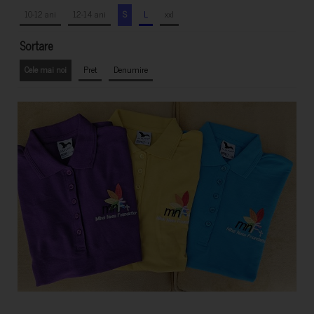
10-12 ani
12-14 ani
S
L
xxl
Sortare
Cele mai noi
Pret
Denumire