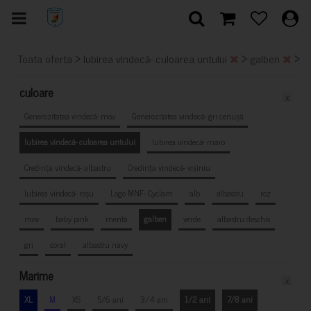
>
>
>
Toata oferta
Iubirea vindecă- culoarea untului
galben
X
culoare
x
Generozitatea vindecă- mov
Generozitatea vindecă- gri cenușă
Iubirea vindecă- culoarea untului
Iubirea vindecă- maro
Credința vindecă- albastru
Credința vindecă- vișiniu
Iubirea vindecă- roșu
Logo MNF- Cyclam
alb
albastru
roz
mov
baby pink
mentă
galben
verde
albastru deschis
gri
coral
albastru navy
Marime
x
XL
M
XS
5/6 ani
3/4 ani
1/2 ani
7/8 ani