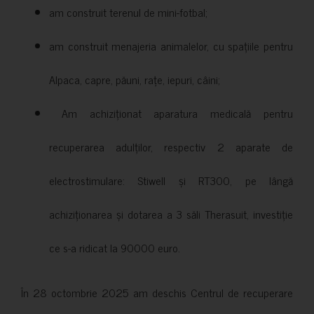
am construit terenul de mini-fotbal;
am construit menajeria animalelor, cu spațiile pentru
Alpaca, capre, păuni, rațe, iepuri, câini;
Am achiziționat aparatura medicală pentru
recuperarea adulților, respectiv 2 aparate de
electrostimulare: Stiwell și RT300, pe lângă
achiziționarea și dotarea a 3 săli Therasuit, investiție
ce s-a ridicat la 90000 euro.
În 28 octombrie 2025 am deschis Centrul de recuperare