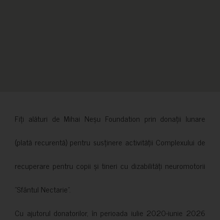
Fiți alături de Mihai Neșu Foundation prin donații lunare
(plată recurentă) pentru susținere activității Complexului de
recuperare pentru copii și tineri cu dizabilități neuromotorii
”Sfântul Nectarie”.
Cu ajutorul donatorilor, în perioada iulie 2020-iunie 2026