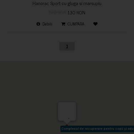
Hanorac Sport cu gluga si marsupiu
170 RON
130 RON
Detalii
CUMPARA
1
-
Complexul de recuperare pentru copii și adult
Complexul de recuperare pentru copii și adult