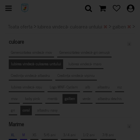
>
>
>
Toata oferta
Iubirea vindecă- culoarea untului
galben
c
culoare
x
Generozitatea vindecă- mov
Generozitatea vindecă- gri cenușă
Iubirea vindecă- culoarea untului
Iubirea vindecă- maro
Credința vindecă- albastru
Credința vindecă- vișiniu
Iubirea vindecă- roșu
Logo MNF- Cyclam
alb
albastru
roz
mov
baby pink
mentă
galben
verde
albastru deschis
gri
coral
albastru navy
Marime
x
XL
M
XS
5/6 ani
3/4 ani
1/2 ani
7/8 ani