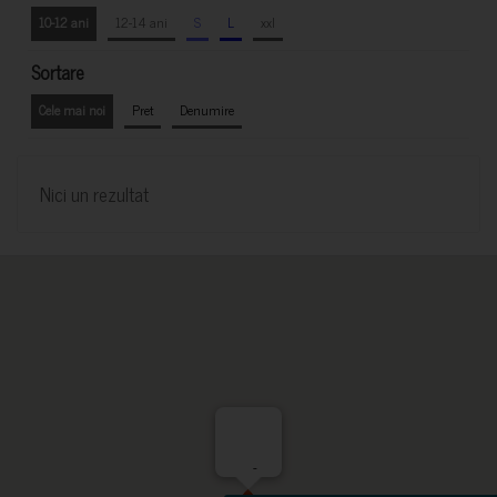
10-12 ani
12-14 ani
S
L
xxl
Sortare
Cele mai noi
Pret
Denumire
Nici un rezultat
-