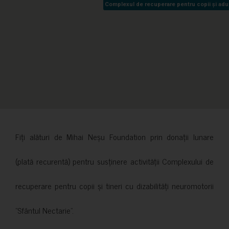
Complexul de recuperare pentru copii și adult
Complexul de recuperare pentru copii și adult
Fiți alături de Mihai Neșu Foundation prin donații lunare
(plată recurentă) pentru susținere activității Complexului de
recuperare pentru copii și tineri cu dizabilități neuromotorii
”Sfântul Nectarie”.