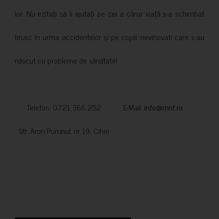
lor. Nu ezitați să îi ajutați pe cei a căror viață s-a schimbat
brusc în urma accidentelor și pe copiii nevinovati care s-au
născut cu probleme de sănătate!
Telefon: 0721 366 252 E-Mail:
info@mnf.ro
Str. Aron Pumnul, nr 19, Cihei