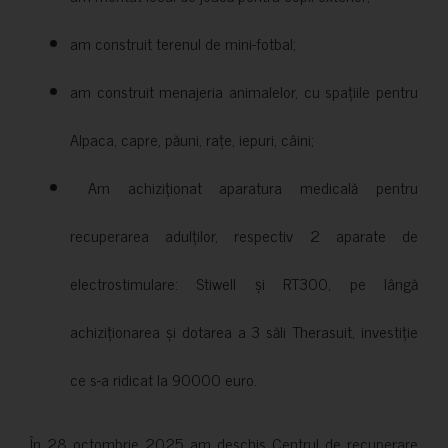
am construit terenul de mini-fotbal;
am construit menajeria animalelor, cu spațiile pentru
Alpaca, capre, păuni, rațe, iepuri, câini;
Am achiziționat aparatura medicală pentru
recuperarea adulților, respectiv 2 aparate de
electrostimulare: Stiwell și RT300, pe lângă
achiziționarea și dotarea a 3 săli Therasuit, investiție
ce s-a ridicat la 90000 euro.
În 28 octombrie 2025 am deschis Centrul de recuperare