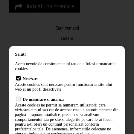
Indicatii de orientare
Cum comand
Livrare
Returnarea produselor
Salut!
Termeni si conditii
Avem nevoie de consimtamantul tau de a folosi urmatoarele
Contact
cookies:
ANPC
Necesare
Aceste cookies sunt necesare pentru functionarea site-ului
Termeni si conditii
web si nu pot fi dezactivate
De masurare si analiza
Politica de confidentialitate
Aceste cookies ne permit sa numaram utilizatorii care
viziteaza site-ul sau cat de accesat este un anumit element din
ANPC
pagina – rapoarte statistice, precum si sa analizam
comportamentul tau pe site si alegerile pe care le-ai facut,
pentru a-ti oferi un continut personalizat conform
preferintelor tale. De asemenea, informatiile colectate ne
ajuta sa imbunatatim performanta site-ului si a