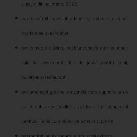
slujește din noiembrie 2025;
am construit manejul interior și exterior, destinat
hipoterapiei și echitației;
am construit clădirea multifuncțională care cuprinde
sală de evenimente, loc de joacă pentru copii,
bucătărie și restaurant;
am amenajat grădina senzorială, care cuprinde și un
iaz și mobilier de grădină și grădina de pe acoperisul
centrului, la fel cu mobilier de exterior și plante;
am montat locul de joacă pentru copii exterior;