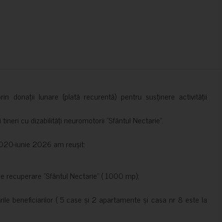
in donații lunare (plată recurentă) pentru susținere activității
ineri cu dizabilități neuromotorii ”Sfântul Nectarie”.
e 2020-iunie 2026 am reușit:
de recuperare ”Sfântul Nectarie” ( 1000 mp);
le beneficiarilor ( 5 case și 2 apartamente și casa nr 8 este la