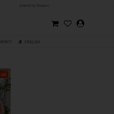
d by Shopia.ro
ONTACT
ENGLISH
 23%