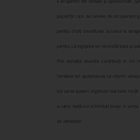
îi acoperim din donații și sponsorizări. S
pacienții care au nevoie de recuperare p
pentru mulți beneficiari accesul la terapi
pentru că îngrijirea lor necesită bani și oa
Prin donația voastră contribuiți în cel 
familiilor lor, ajutându-ne să oferim servic
noi să ne putem organiza mai bine, încât să
a căror viață s-a schimbat brusc în urma 
de sănătate!