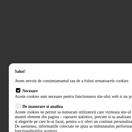
Salut!
Avem nevoie de consimtamantul tau de a folosi urmatoarele cookies:
Necesare
Aceste cookies sunt necesare pentru functionarea site-ului web si nu po
De masurare si analiza
Aceste cookies ne permit sa numaram utilizatorii care viziteaza site-ul 
anumit element din pagina – rapoarte statistice, precum si sa analiza
si alegerile pe care le-ai facut, pentru a-ti oferi un continut personaliz
De asemenea, informatiile colectate ne ajuta sa imbunatatim performant
functionalitatilor acestuia.