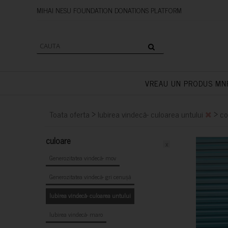
MIHAI NESU FOUNDATION DONAT
VREAU UN PRODUS MN
>
>
Toata oferta
Iubirea vindecă- culoarea untului
co
culoare
x
Generozitatea vindecă- mov
Generozitatea vindecă- gri cenușă
Iubirea vindecă- culoarea untului
Iubirea vindecă- maro