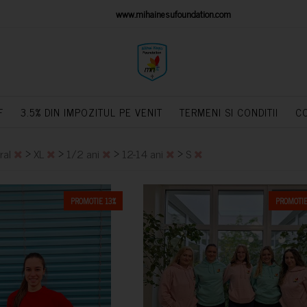
IONS PLATFORM
www.mihainesufoundation.com
powere
F
3.5% DIN IMPOZITUL PE VENIT
TERMENI SI CONDITII
C
>
>
>
>
ral
XL
1/2 ani
12-14 ani
S
PROMOTIE 13%
PROMOTIE
CUMPARA
CUMPARA