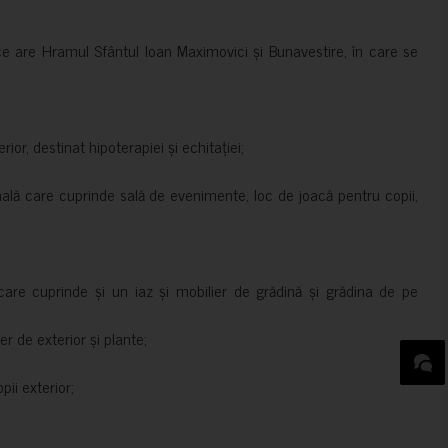
ce are Hramul Sfântul Ioan Maximovici și Bunavestire, în care se
rior, destinat hipoterapiei și echitației;
nală care cuprinde sală de evenimente, loc de joacă pentru copii,
are cuprinde și un iaz și mobilier de grădină și grădina de pe
er de exterior și plante;
ii exterior;