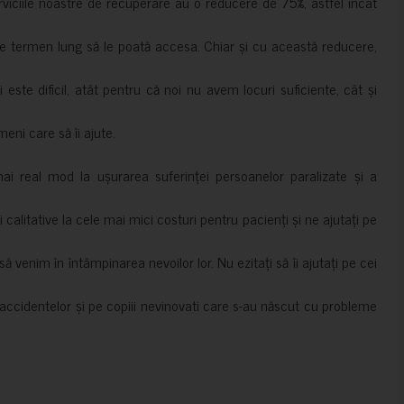
erviciile noastre de recuperare au o reducere de 75%, astfel încât
e termen lung să le poată accesa. Chiar și cu această reducere,
i este dificil, atât pentru că noi nu avem locuri suficiente, cât și
meni care să îi ajute.
mai real mod la ușurarea suferinței persoanelor paralizate și a
ii calitative la cele mai mici costuri pentru pacienți și ne ajutați pe
 venim în întâmpinarea nevoilor lor. Nu ezitați să îi ajutați pe cei
accidentelor și pe copiii nevinovati care s-au născut cu probleme