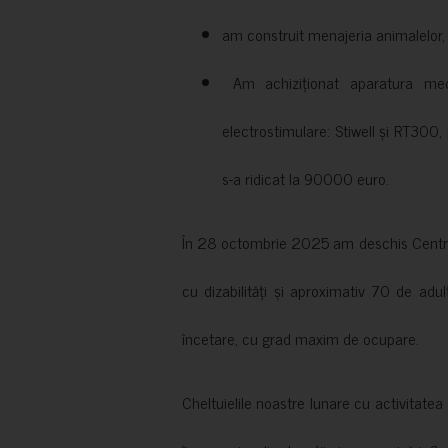
am construit menajeria animalelor, cu
Am achiziționat aparatura medi
electrostimulare: Stiwell și RT300, 
s-a ridicat la 90000 euro.
În 28 octombrie 2025 am deschis Centrul
cu dizabilități și aproximativ 70 de adul
încetare, cu grad maxim de ocupare.
Cheltuielile noastre lunare cu activitate