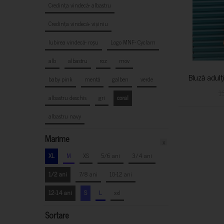
Credința vindecă- albastru
Credința vindecă- vișiniu
Iubirea vindecă- roșu
Logo MNF- Cyclam
alb
albastru
roz
mov
Bluză adulț
baby pink
mentă
galben
verde
1
albastru deschis
gri
coral
albastru navy
Marime
x
XL
M
XS
5/6 ani
3/4 ani
1/2 ani
7/8 ani
10-12 ani
12-14 ani
S
L
xxl
Sortare