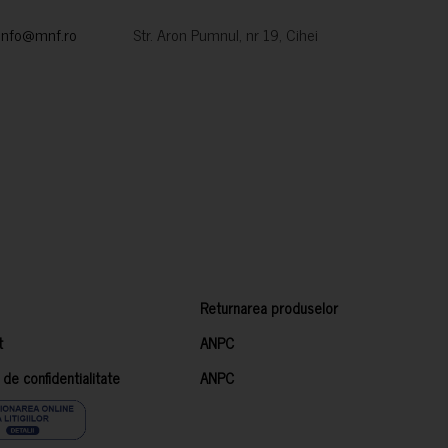
info@mnf.ro
Str. Aron Pumnul, nr 19, Cihei
Returnarea produselor
t
ANPC
a de confidentialitate
ANPC