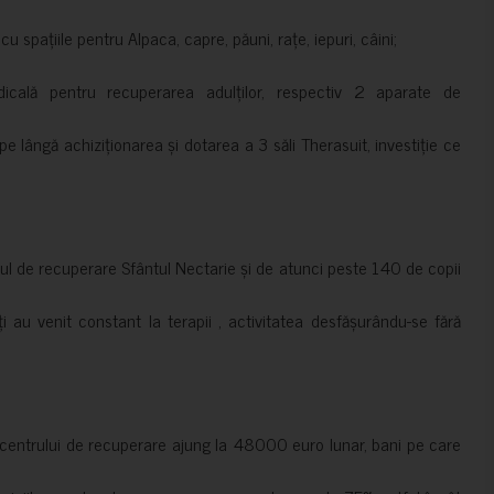
 spațiile pentru Alpaca, capre, păuni, rațe, iepuri, câini;
cală pentru recuperarea adulților, respectiv 2 aparate de
pe lângă achiziționarea și dotarea a 3 săli Therasuit, investiție ce
 de recuperare Sfântul Nectarie și de atunci peste 140 de copii
ți au venit constant la terapii , activitatea desfășurându-se fără
a centrului de recuperare ajung la 48000 euro lunar, bani pe care