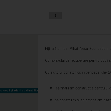
1
Fiți alături de Mihai Neșu Foundation pr
Complexului de recuperare pentru copii și t
Cu ajutorul donatorilor, în perioada iuli
să finalizăm construcția centrului 
copii și adulti cu dizabilitati neuromotorii Sfântul Nectarie
copii și adulti cu dizabilitati neuromotorii Sfântul Nectarie
să construim și să amenajăm cazări