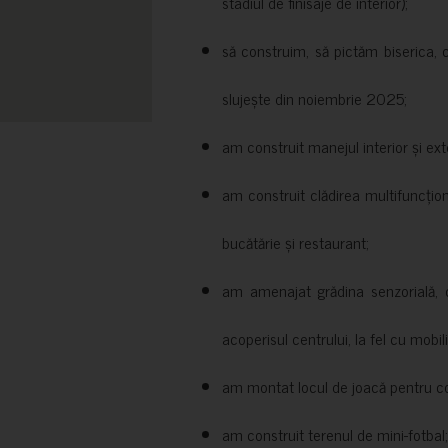
stadiul de finisaje de interior);
să construim, să pictăm biserica, 
slujește din noiembrie 2025;
am construit manejul interior și exte
am construit clădirea multifuncțio
bucătărie și restaurant;
am amenajat grădina senzorială, c
acoperisul centrului, la fel cu mobili
am montat locul de joacă pentru cop
am construit terenul de mini-fotbal;