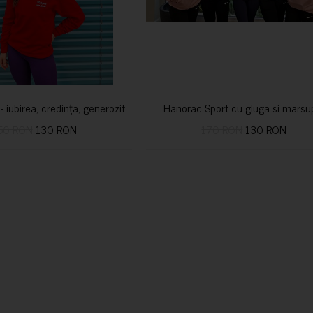
i- iubirea, credința, generozitatea vindecă
Hanorac Sport cu gluga si marsu
50 RON
130 RON
170 RON
130 RON