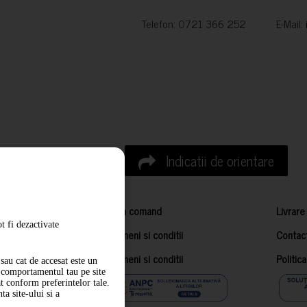
Telefon: 0721 366 252 E-Mail:
Indicatii de orientare
Cum comand
Livrare
t fi dezactivate
Termeni si conditii
Contac
Termeni si conditii
Politic
sau cat de accesat este un
m comportamentul tau pe site
at conform preferintelor tale.
a site-ului si a