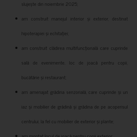
slujește din noiembrie 2025;
am construit manejul interior și exterior, destinat
hipoterapiei și echitației;
am construit clădirea multifuncțională care cuprinde
sală de evenimente, loc de joacă pentru copii,
bucătărie și restaurant;
am amenajat grădina senzorială, care cuprinde și un
iaz și mobilier de grădină și grădina de pe acoperisul
centrului, la fel cu mobilier de exterior și plante;
am montat locul de joacă pentru copii exterior;