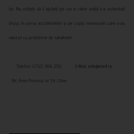
lor. Nu ezitați să îi ajutați pe cei a căror viață s-a schimbat
brusc în urma accidentelor și pe copiii nevinovati care s-au
născut cu probleme de sănătate!
Telefon: 0721 366 252 E-Mail:
info@mnf.ro
Str. Aron Pumnul, nr 19, Cihei