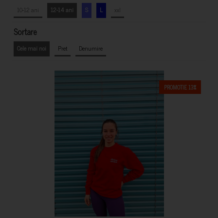
10-12 ani
12-14 ani
S
L
xxl
Sortare
Cele mai noi
Pret
Denumire
PROMOTIE 13%