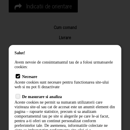
Indicatii de orientare
Cum comand
Livrare
Returnarea produselor
Salut!
Termeni si conditii
Avem nevoie de consimtamantul tau de a folosi urmatoarele
Contact
cookies:
ANPC
Necesare
Aceste cookies sunt necesare pentru functionarea site-ului
Termeni si conditii
web si nu pot fi dezactivate
De masurare si analiza
Politica de confidentialitate
Aceste cookies ne permit sa numaram utilizatorii care
viziteaza site-ul sau cat de accesat este un anumit element din
ANPC
pagina – rapoarte statistice, precum si sa analizam
comportamentul tau pe site si alegerile pe care le-ai facut,
pentru a-ti oferi un continut personalizat conform
preferintelor tale. De asemenea, informatiile colectate ne