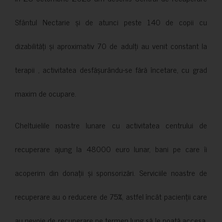
Sfântul Nectarie și de atunci peste 140 de copii cu
dizabilități și aproximativ 70 de adulți au venit constant la
terapii , activitatea desfășurându-se fără încetare, cu grad
maxim de ocupare.
Cheltuielile noastre lunare cu activitatea centrului de
recuperare ajung la 48000 euro lunar, bani pe care îi
acoperim din donații și sponsorizări. Serviciile noastre de
recuperare au o reducere de 75%, astfel încât pacienții care
au nevoie de recuperare pe termen lung să le poată accesa.