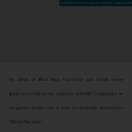
Complexul de recuperare pentru copii și adult
Complexul de recuperare pentru copii și adult
Fiți alături de Mihai Neșu Foundation prin donații lunare
(plată recurentă) pentru susținere activității Complexului de
recuperare pentru copii și tineri cu dizabilități neuromotorii
”Sfântul Nectarie”.