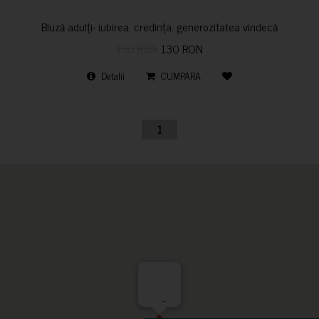
Bluză adulți- iubirea, credința, generozitatea vindecă
150 RON
130 RON
Detalii
CUMPARA
1
-