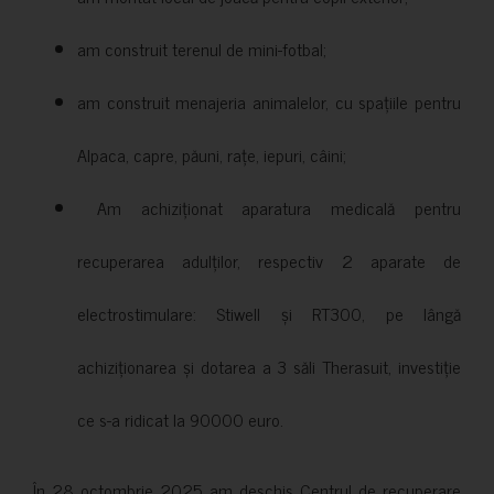
am construit terenul de mini-fotbal;
am construit menajeria animalelor, cu spațiile pentru
Alpaca, capre, păuni, rațe, iepuri, câini;
Am achiziționat aparatura medicală pentru
recuperarea adulților, respectiv 2 aparate de
electrostimulare: Stiwell și RT300, pe lângă
achiziționarea și dotarea a 3 săli Therasuit, investiție
ce s-a ridicat la 90000 euro.
În 28 octombrie 2025 am deschis Centrul de recuperare