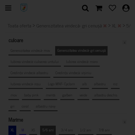
>
>
>
Toata oferta
Generozitatea vindecă- gri cenușă
XL
5/6
culoare
x
Generozitatea vindecă- mov
Generozitatea vindecă- gri cenușă
Iubirea vindecă- culoarea untului
Iubirea vindecă- maro
Credința vindecă- albastru
Credința vindecă- vișiniu
Iubirea vindecă- roșu
Logo MNF- Cyclam
alb
albastru
roz
mov
baby pink
mentă
galben
verde
albastru deschis
gri
coral
albastru navy
Marime
x
XL
M
XS
5/6 ani
3/4 ani
1/2 ani
7/8 ani