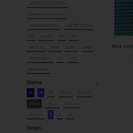
Credința vindecă- albastru
Credința vindecă- vișiniu
Iubirea vindecă- roșu
Logo MNF- Cyclam
alb
albastru
roz
mov
Bluză adulț
baby pink
mentă
galben
verde
1
albastru deschis
gri
coral
albastru navy
Marime
x
XL
M
XS
5/6 ani
3/4 ani
1/2 ani
7/8 ani
10-12 ani
12-14 ani
S
L
xxl
Sortare