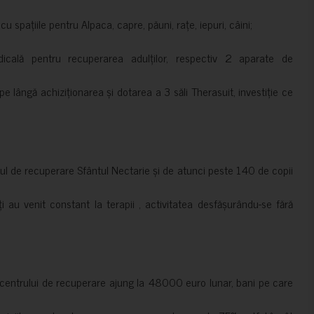
 spațiile pentru Alpaca, capre, păuni, rațe, iepuri, câini;
cală pentru recuperarea adulților, respectiv 2 aparate de
pe lângă achiziționarea și dotarea a 3 săli Therasuit, investiție ce
 de recuperare Sfântul Nectarie și de atunci peste 140 de copii
ți au venit constant la terapii , activitatea desfășurându-se fără
a centrului de recuperare ajung la 48000 euro lunar, bani pe care