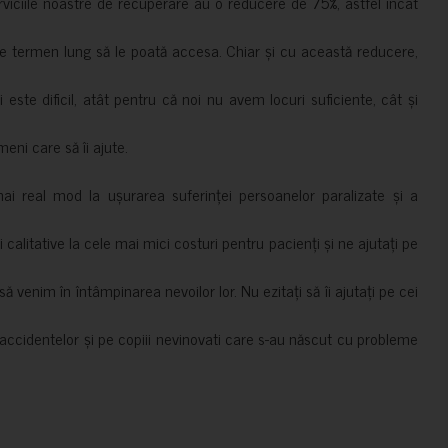
erviciile noastre de recuperare au o reducere de 75%, astfel încât
e termen lung să le poată accesa. Chiar și cu această reducere,
i este dificil, atât pentru că noi nu avem locuri suficiente, cât și
meni care să îi ajute.
mai real mod la ușurarea suferinței persoanelor paralizate și a
ii calitative la cele mai mici costuri pentru pacienți și ne ajutați pe
 venim în întâmpinarea nevoilor lor. Nu ezitați să îi ajutați pe cei
accidentelor și pe copiii nevinovati care s-au născut cu probleme