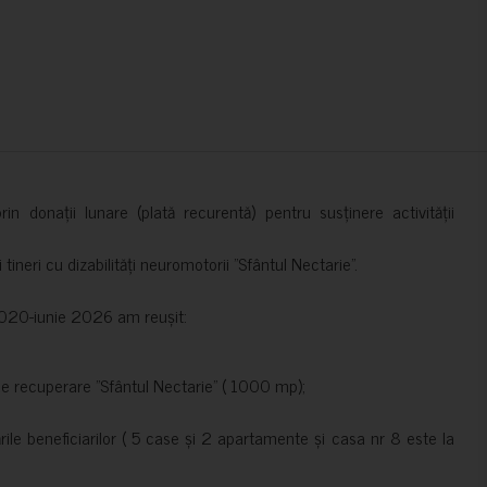
in donații lunare (plată recurentă) pentru susținere activității
ineri cu dizabilități neuromotorii ”Sfântul Nectarie”.
e 2020-iunie 2026 am reușit:
de recuperare ”Sfântul Nectarie” ( 1000 mp);
le beneficiarilor ( 5 case și 2 apartamente și casa nr 8 este la