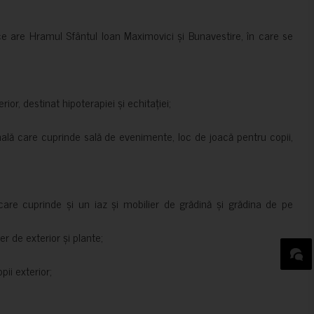
ce are Hramul Sfântul Ioan Maximovici și Bunavestire, în care se
rior, destinat hipoterapiei și echitației;
nală care cuprinde sală de evenimente, loc de joacă pentru copii,
are cuprinde și un iaz și mobilier de grădină și grădina de pe
er de exterior și plante;
ii exterior;