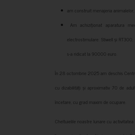
am construit menajeria animalelor, cu
Am achiziționat aparatura medi
electrostimulare: Stiwell și RT300, 
s-a ridicat la 90000 euro.
În 28 octombrie 2025 am deschis Centrul
cu dizabilități și aproximativ 70 de adul
încetare, cu grad maxim de ocupare.
Cheltuielile noastre lunare cu activitate