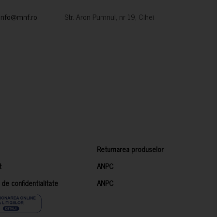
info@mnf.ro
Str. Aron Pumnul, nr 19, Cihei
Returnarea produselor
t
ANPC
a de confidentialitate
ANPC