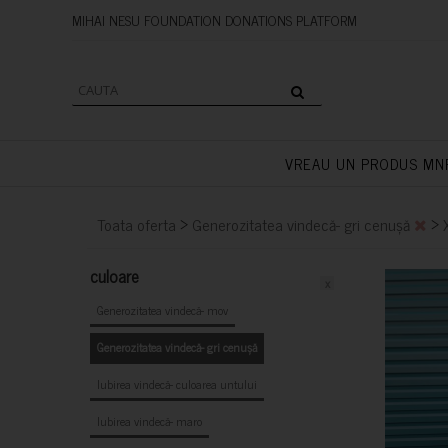
MIHAI NESU FOUNDATION DONAT
VREAU UN PRODUS MN
>
>
Toata oferta
Generozitatea vindecă- gri cenușă
culoare
x
Generozitatea vindecă- mov
Generozitatea vindecă- gri cenușă
Iubirea vindecă- culoarea untului
Iubirea vindecă- maro