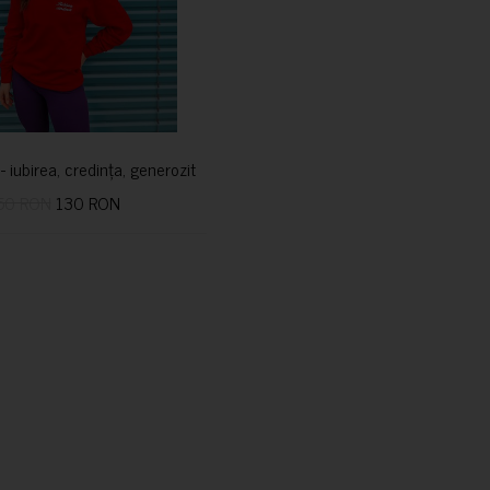
i- iubirea, credința, generozitatea vindecă
50 RON
130 RON