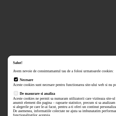
Salut!
Avem nevoie de consimtamantul tau de a folosi urmatoarele cookies:
Necesare
Aceste cookies sunt necesare pentru functionarea site-ului web si nu po
De masurare si analiza
Aceste cookies ne permit sa numaram utilizatorii care viziteaza site-ul 
anumit element din pagina – rapoarte statistice, precum si sa analiza
si alegerile pe care le-ai facut, pentru a-ti oferi un continut personaliz
De asemenea, informatiile colectate ne ajuta sa imbunatatim performant
functionalitatilor acestuia.