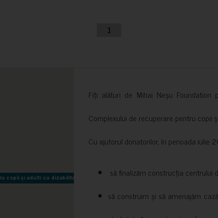
1
Fiți alături de Mihai Neșu Foundation pr
Complexului de recuperare pentru copii și t
Cu ajutorul donatorilor, în perioada iuli
să finalizăm construcția centrului 
copii și adulti cu dizabilitati neuromotorii Sfântul Nectarie
copii și adulti cu dizabilitati neuromotorii Sfântul Nectarie
să construim și să amenajăm cazări