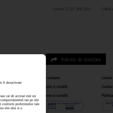
Telefon: 0721 366 252 E-Mail:
Indicatii de orientare
Cum comand
Livrare
t fi dezactivate
Termeni si conditii
Contac
Termeni si conditii
Politic
sau cat de accesat este un
m comportamentul tau pe site
at conform preferintelor tale.
a site-ului si a