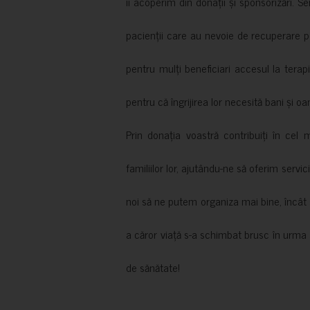
îi acoperim din donații și sponsorizări. S
pacienții care au nevoie de recuperare p
pentru mulți beneficiari accesul la terapi
pentru că îngrijirea lor necesită bani și oa
Prin donația voastră contribuiți în cel 
familiilor lor, ajutându-ne să oferim servic
noi să ne putem organiza mai bine, încât să
a căror viață s-a schimbat brusc în urma 
de sănătate!