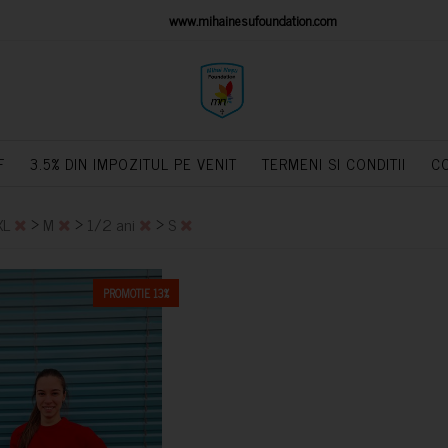
IONS PLATFORM
www.mihainesufoundation.com
powere
F
3.5% DIN IMPOZITUL PE VENIT
TERMENI SI CONDITII
C
>
>
>
XL
M
1/2 ani
S
PROMOTIE 13%
CUMPARA