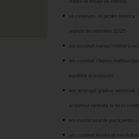
stadiul de finisaje de interior);
să construim, să pictăm biserica, 
slujește din noiembrie 2025;
am construit manejul interior și exte
am construit clădirea multifuncțio
bucătărie și restaurant;
am amenajat grădina senzorială, c
acoperisul centrului, la fel cu mobili
am montat locul de joacă pentru cop
am construit terenul de mini-fotbal;