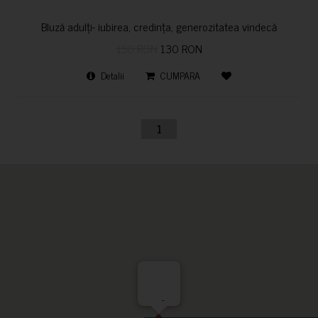
Bluză adulți- iubirea, credința, generozitatea vindecă
150 RON
130 RON
Detalii
CUMPARA
1
-