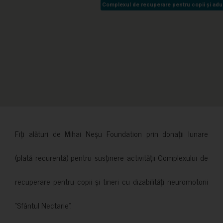
Complexul de recuperare pentru copii și adult
Complexul de recuperare pentru copii și adult
Fiți alături de Mihai Neșu Foundation prin donații lunare
(plată recurentă) pentru susținere activității Complexului de
recuperare pentru copii și tineri cu dizabilități neuromotorii
”Sfântul Nectarie”.