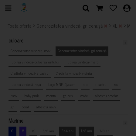
>
>
>
Toata oferta
Generozitatea vindecă- gri cenușă
XL
M
culoare
x
Generozitatea vindecă- mov
Generozitatea vindecă- gri cenușă
Iubirea vindecă- culoarea untului
Iubirea vindecă- maro
Credința vindecă- albastru
Credința vindecă- vișiniu
Iubirea vindecă- roșu
Logo MNF- Cyclam
alb
albastru
roz
mov
baby pink
mentă
galben
verde
albastru deschis
gri
coral
albastru navy
Marime
x
XL
M
XS
5/6 ani
3/4 ani
1/2 ani
7/8 ani