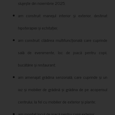
slujește din noiembrie 2025;
am construit manejul interior și exterior, destinat
hipoterapiei și echitației;
am construit clădirea multifuncțională care cuprinde
sală de evenimente, loc de joacă pentru copii,
bucătărie și restaurant;
am amenajat grădina senzorială, care cuprinde și un
iaz și mobilier de grădină și grădina de pe acoperisul
centrului, la fel cu mobilier de exterior și plante;
am montat locul de joacă pentru copii exterior;