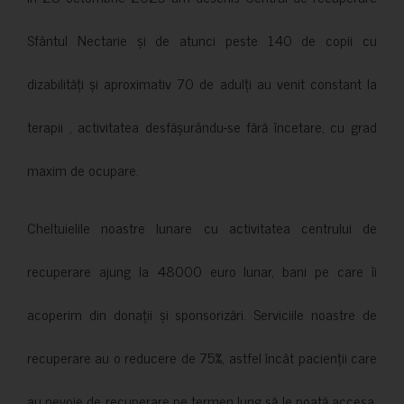
Sfântul Nectarie și de atunci peste 140 de copii cu
dizabilități și aproximativ 70 de adulți au venit constant la
terapii , activitatea desfășurându-se fără încetare, cu grad
maxim de ocupare.
Cheltuielile noastre lunare cu activitatea centrului de
recuperare ajung la 48000 euro lunar, bani pe care îi
acoperim din donații și sponsorizări. Serviciile noastre de
recuperare au o reducere de 75%, astfel încât pacienții care
au nevoie de recuperare pe termen lung să le poată accesa.