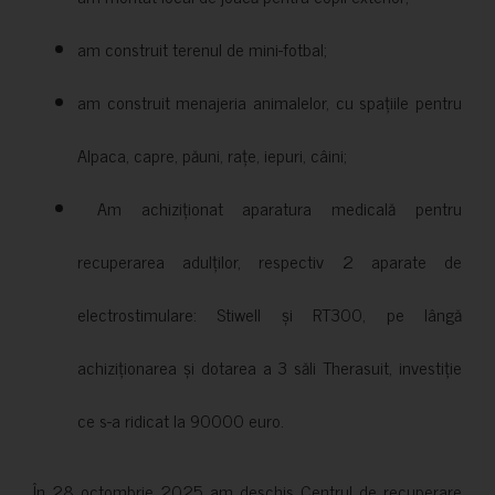
am construit terenul de mini-fotbal;
am construit menajeria animalelor, cu spațiile pentru
Alpaca, capre, păuni, rațe, iepuri, câini;
Am achiziționat aparatura medicală pentru
recuperarea adulților, respectiv 2 aparate de
electrostimulare: Stiwell și RT300, pe lângă
achiziționarea și dotarea a 3 săli Therasuit, investiție
ce s-a ridicat la 90000 euro.
În 28 octombrie 2025 am deschis Centrul de recuperare