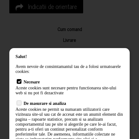
Indicatii de orientare
Cum comand
Livrare
Returnarea produselor
Salut!
Termeni si conditii
Avem nevoie de consimtamantul tau de a folosi urmatoarele
Contact
cookies:
ANPC
Necesare
Aceste cookies sunt necesare pentru functionarea site-ului
Termeni si conditii
web si nu pot fi dezactivate
De masurare si analiza
Politica de confidentialitate
Aceste cookies ne permit sa numaram utilizatorii care
viziteaza site-ul sau cat de accesat este un anumit element din
ANPC
pagina – rapoarte statistice, precum si sa analizam
comportamentul tau pe site si alegerile pe care le-ai facut,
pentru a-ti oferi un continut personalizat conform
preferintelor tale. De asemenea, informatiile colectate ne