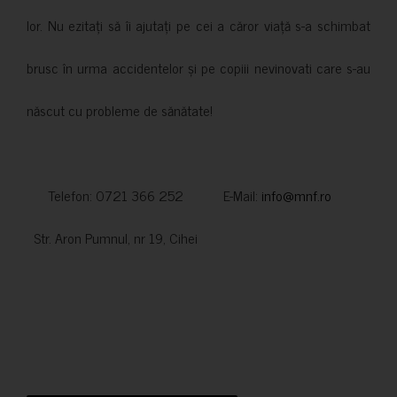
lor. Nu ezitați să îi ajutați pe cei a căror viață s-a schimbat
brusc în urma accidentelor și pe copiii nevinovati care s-au
născut cu probleme de sănătate!
Telefon: 0721 366 252 E-Mail:
info@mnf.ro
Str. Aron Pumnul, nr 19, Cihei