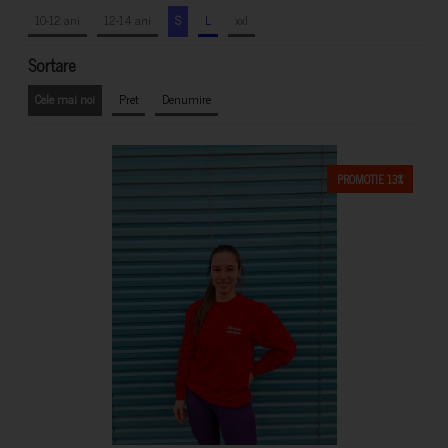
10-12 ani
12-14 ani
S
L
xxl
Sortare
Cele mai noi
Pret
Denumire
PROMOTIE 13%