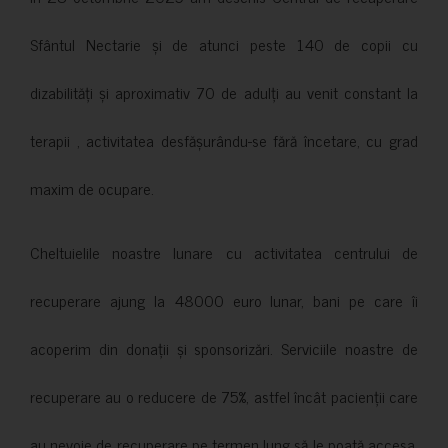
Sfântul Nectarie și de atunci peste 140 de copii cu
dizabilități și aproximativ 70 de adulți au venit constant la
terapii , activitatea desfășurându-se fără încetare, cu grad
maxim de ocupare.
Cheltuielile noastre lunare cu activitatea centrului de
recuperare ajung la 48000 euro lunar, bani pe care îi
acoperim din donații și sponsorizări. Serviciile noastre de
recuperare au o reducere de 75%, astfel încât pacienții care
au nevoie de recuperare pe termen lung să le poată accesa.