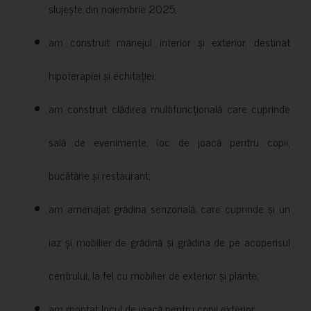
slujește din noiembrie 2025;
am construit manejul interior și exterior, destinat
hipoterapiei și echitației;
am construit clădirea multifuncțională care cuprinde
sală de evenimente, loc de joacă pentru copii,
bucătărie și restaurant;
am amenajat grădina senzorială, care cuprinde și un
iaz și mobilier de grădină și grădina de pe acoperisul
centrului, la fel cu mobilier de exterior și plante;
am montat locul de joacă pentru copii exterior;