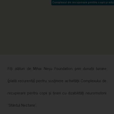
Complexul de recuperare pentru copii și adult
Complexul de recuperare pentru copii și adult
Fiți alături de Mihai Neșu Foundation prin donații lunare
(plată recurentă) pentru susținere activității Complexului de
recuperare pentru copii și tineri cu dizabilități neuromotorii
”Sfântul Nectarie”.