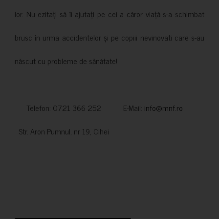
lor. Nu ezitați să îi ajutați pe cei a căror viață s-a schimbat
brusc în urma accidentelor și pe copiii nevinovati care s-au
născut cu probleme de sănătate!
Telefon: 0721 366 252 E-Mail:
info@mnf.ro
Str. Aron Pumnul, nr 19, Cihei