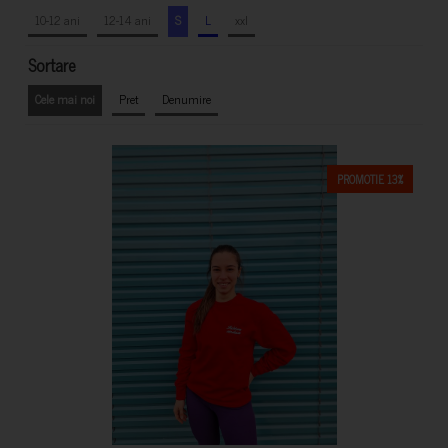
10-12 ani
12-14 ani
S
L
xxl
Sortare
Cele mai noi
Pret
Denumire
PROMOTIE 13%