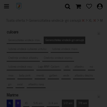
>
>
>
Toata oferta
Generozitatea vindecă- gri cenușă
XL
M
culoare
x
Generozitatea vindecă- mov
Generozitatea vindecă- gri cenușă
Iubirea vindecă- culoarea untului
Iubirea vindecă- maro
Credința vindecă- albastru
Credința vindecă- vișiniu
Iubirea vindecă- roșu
Logo MNF- Cyclam
alb
albastru
roz
mov
baby pink
mentă
galben
verde
albastru deschis
gri
coral
albastru navy
Marime
x
XL
M
XS
5/6 ani
3/4 ani
1/2 ani
7/8 ani