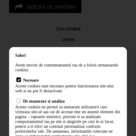
Indicatii de orientare
Cum comand
Livrare
Returnarea produselor
Salut!
Termeni si conditii
Avem nevoie de consimtamantul tau de a folosi urmatoarele
Contact
cookies:
ANPC
Necesare
Aceste cookies sunt necesare pentru functionarea site-ului
Termeni si conditii
web si nu pot fi dezactivate
De masurare si analiza
Politica de confidentialitate
Aceste cookies ne permit sa numaram utilizatorii care
viziteaza site-ul sau cat de accesat este un anumit element din
ANPC
pagina – rapoarte statistice, precum si sa analizam
comportamentul tau pe site si alegerile pe care le-ai facut,
pentru a-ti oferi un continut personalizat conform
preferintelor tale. De asemenea, informatiile colectate ne