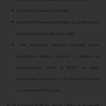
am construit terenul de mini-fotbal;
am construit menajeria animalelor, cu spațiile pentru
Alpaca, capre, păuni, rațe, iepuri, câini;
Am achiziționat aparatura medicală pentru
recuperarea adulților, respectiv 2 aparate de
electrostimulare: Stiwell și RT300, pe lângă
achiziționarea și dotarea a 3 săli Therasuit, investiție
ce s-a ridicat la 90000 euro.
În 28 octombrie 2025 am deschis Centrul de recuperare