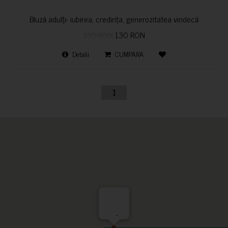
Bluză adulți- iubirea, credința, generozitatea vindecă
150 RON
130 RON
Detalii
CUMPARA
1
-