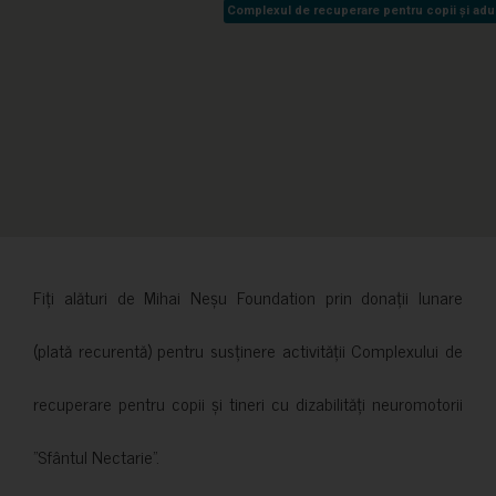
Complexul de recuperare pentru copii și adult
Complexul de recuperare pentru copii și adult
Fiți alături de Mihai Neșu Foundation prin donații lunare
(plată recurentă) pentru susținere activității Complexului de
recuperare pentru copii și tineri cu dizabilități neuromotorii
”Sfântul Nectarie”.