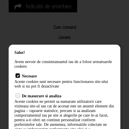
Indicatii de orientare
Cum comand
Livrare
Returnarea produselor
Salut!
Termeni si conditii
Avem nevoie de consimtamantul tau de a folosi urmatoarele
Contact
cookies:
ANPC
Necesare
Aceste cookies sunt necesare pentru functionarea site-ului
Termeni si conditii
web si nu pot fi dezactivate
De masurare si analiza
Politica de confidentialitate
Aceste cookies ne permit sa numaram utilizatorii care
viziteaza site-ul sau cat de accesat este un anumit element din
ANPC
pagina – rapoarte statistice, precum si sa analizam
comportamentul tau pe site si alegerile pe care le-ai facut,
pentru a-ti oferi un continut personalizat conform
preferintelor tale. De asemenea, informatiile colectate ne