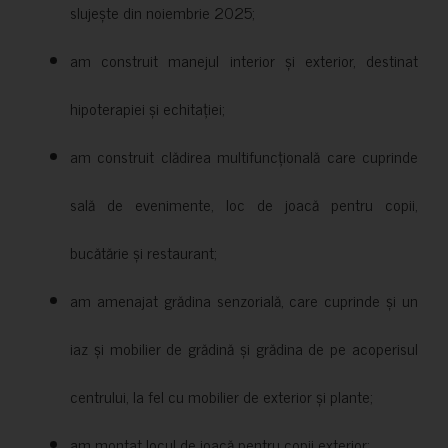
slujește din noiembrie 2025;
am construit manejul interior și exterior, destinat
hipoterapiei și echitației;
am construit clădirea multifuncțională care cuprinde
sală de evenimente, loc de joacă pentru copii,
bucătărie și restaurant;
am amenajat grădina senzorială, care cuprinde și un
iaz și mobilier de grădină și grădina de pe acoperisul
centrului, la fel cu mobilier de exterior și plante;
am montat locul de joacă pentru copii exterior;