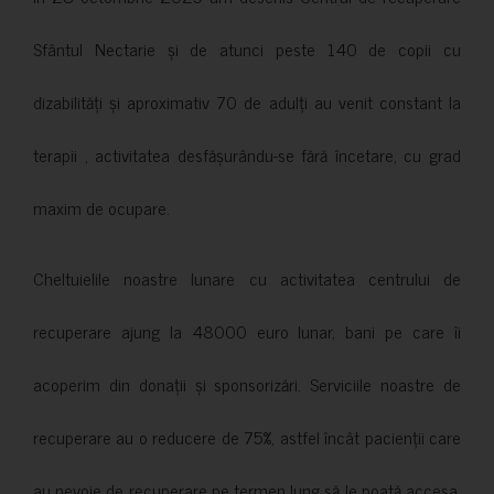
Sfântul Nectarie și de atunci peste 140 de copii cu
dizabilități și aproximativ 70 de adulți au venit constant la
terapii , activitatea desfășurându-se fără încetare, cu grad
maxim de ocupare.
Cheltuielile noastre lunare cu activitatea centrului de
recuperare ajung la 48000 euro lunar, bani pe care îi
acoperim din donații și sponsorizări. Serviciile noastre de
recuperare au o reducere de 75%, astfel încât pacienții care
au nevoie de recuperare pe termen lung să le poată accesa.