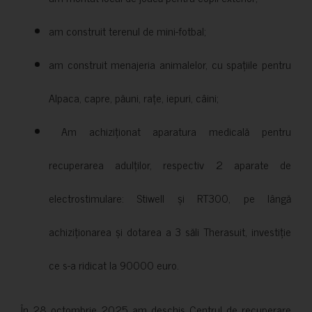
am construit terenul de mini-fotbal;
am construit menajeria animalelor, cu spațiile pentru
Alpaca, capre, păuni, rațe, iepuri, câini;
Am achiziționat aparatura medicală pentru
recuperarea adulților, respectiv 2 aparate de
electrostimulare: Stiwell și RT300, pe lângă
achiziționarea și dotarea a 3 săli Therasuit, investiție
ce s-a ridicat la 90000 euro.
În 28 octombrie 2025 am deschis Centrul de recuperare