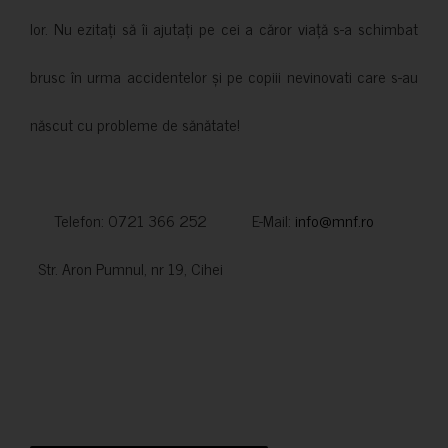
lor. Nu ezitați să îi ajutați pe cei a căror viață s-a schimbat
brusc în urma accidentelor și pe copiii nevinovati care s-au
născut cu probleme de sănătate!
Telefon: 0721 366 252 E-Mail:
info@mnf.ro
Str. Aron Pumnul, nr 19, Cihei