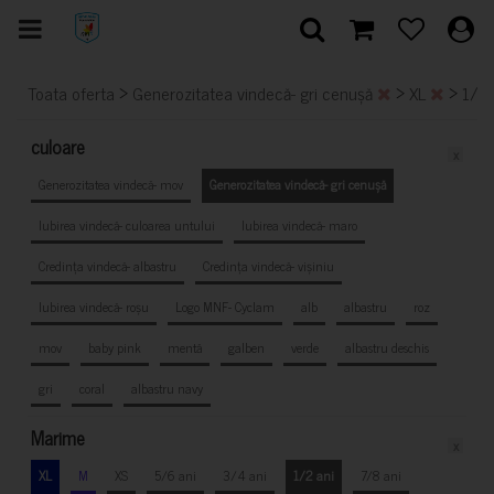
>
>
>
Toata oferta
Generozitatea vindecă- gri cenușă
XL
1/2
culoare
x
Generozitatea vindecă- mov
Generozitatea vindecă- gri cenușă
Iubirea vindecă- culoarea untului
Iubirea vindecă- maro
Credința vindecă- albastru
Credința vindecă- vișiniu
Iubirea vindecă- roșu
Logo MNF- Cyclam
alb
albastru
roz
mov
baby pink
mentă
galben
verde
albastru deschis
gri
coral
albastru navy
Marime
x
XL
M
XS
5/6 ani
3/4 ani
1/2 ani
7/8 ani