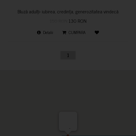
Bluză adulți- iubirea, credința, generozitatea vindecă
150 RON
130 RON
Detalii
CUMPARA
1
-