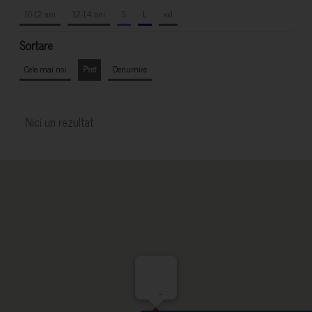
10-12 ani
12-14 ani
S
L
xxl
Sortare
Cele mai noi
Pret
Denumire
Nici un rezultat
-