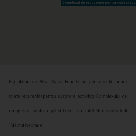
Complexul de recuperare pentru copii și adult
Complexul de recuperare pentru copii și adult
Fiți alături de Mihai Neșu Foundation prin donații lunare
(plată recurentă) pentru susținere activității Complexului de
recuperare pentru copii și tineri cu dizabilități neuromotorii
”Sfântul Nectarie”.