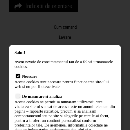
Indicatii de orientare
Cum comand
Livrare
Returnarea produselor
Salut!
Termeni si conditii
Avem nevoie de consimtamantul tau de a folosi urmatoarele
Contact
cookies:
ANPC
Necesare
Aceste cookies sunt necesare pentru functionarea site-ului
Termeni si conditii
web si nu pot fi dezactivate
De masurare si analiza
Politica de confidentialitate
Aceste cookies ne permit sa numaram utilizatorii care
viziteaza site-ul sau cat de accesat este un anumit element din
ANPC
pagina – rapoarte statistice, precum si sa analizam
comportamentul tau pe site si alegerile pe care le-ai facut,
pentru a-ti oferi un continut personalizat conform
preferintelor tale. De asemenea, informatiile colectate ne
ajuta sa imbunatatim performanta site-ului si a