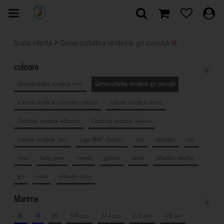
>
Toata oferta
Generozitatea vindecă- gri cenușă
culoare
x
Generozitatea vindecă- mov
Generozitatea vindecă- gri cenușă
Iubirea vindecă- culoarea untului
Iubirea vindecă- maro
Credința vindecă- albastru
Credința vindecă- vișiniu
Iubirea vindecă- roșu
Logo MNF- Cyclam
alb
albastru
roz
mov
baby pink
mentă
galben
verde
albastru deschis
gri
coral
albastru navy
Marime
x
XL
M
XS
5/6 ani
3/4 ani
1/2 ani
7/8 ani