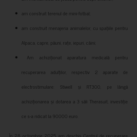
am construit terenul de mini-fotbal;
am construit menajeria animalelor, cu spațiile pentru
Alpaca, capre, păuni, rațe, iepuri, câini;
Am achiziționat aparatura medicală pentru
recuperarea adulților, respectiv 2 aparate de
electrostimulare: Stiwell și RT300, pe lângă
achiziționarea și dotarea a 3 săli Therasuit, investiție
ce s-a ridicat la 90000 euro.
În 28 octombrie 2025 am deschis Centrul de recuperare