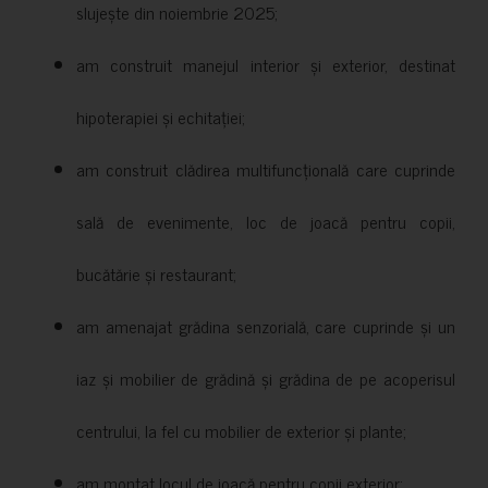
slujește din noiembrie 2025;
am construit manejul interior și exterior, destinat
hipoterapiei și echitației;
am construit clădirea multifuncțională care cuprinde
sală de evenimente, loc de joacă pentru copii,
bucătărie și restaurant;
am amenajat grădina senzorială, care cuprinde și un
iaz și mobilier de grădină și grădina de pe acoperisul
centrului, la fel cu mobilier de exterior și plante;
am montat locul de joacă pentru copii exterior;