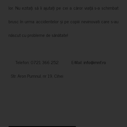
lor. Nu ezitați să îi ajutați pe cei a căror viață s-a schimbat
brusc în urma accidentelor și pe copiii nevinovati care s-au
născut cu probleme de sănătate!
Telefon: 0721 366 252 E-Mail:
info@mnf.ro
Str. Aron Pumnul, nr 19, Cihei