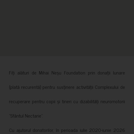
Fiți alături de Mihai Neșu Foundation prin donații lunare
(plată recurentă) pentru susținere activității Complexului de
recuperare pentru copii și tineri cu dizabilități neuromotorii
”Sfântul Nectarie”.
Cu ajutorul donatorilor, în perioada iulie 2020-iunie 2026