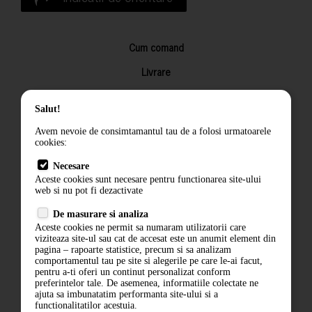
Cum comand
Livrare
Returnarea produselor
Salut!
Termeni si conditii
Avem nevoie de consimtamantul tau de a folosi urmatoarele
Contact
cookies:
ANPC
Necesare
Aceste cookies sunt necesare pentru functionarea site-ului
Termeni si conditii
web si nu pot fi dezactivate
De masurare si analiza
Politica de confidentialitate
Aceste cookies ne permit sa numaram utilizatorii care
viziteaza site-ul sau cat de accesat este un anumit element din
ANPC
pagina – rapoarte statistice, precum si sa analizam
comportamentul tau pe site si alegerile pe care le-ai facut,
pentru a-ti oferi un continut personalizat conform
preferintelor tale. De asemenea, informatiile colectate ne
ajuta sa imbunatatim performanta site-ului si a
functionalitatilor acestuia.