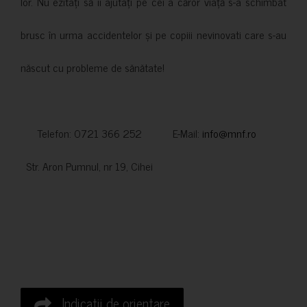
lor. Nu ezitați să îi ajutați pe cei a căror viață s-a schimbat
brusc în urma accidentelor și pe copiii nevinovati care s-au
născut cu probleme de sănătate!
Telefon: 0721 366 252 E-Mail:
info@mnf.ro
Str. Aron Pumnul, nr 19, Cihei
Indicatii de orientare