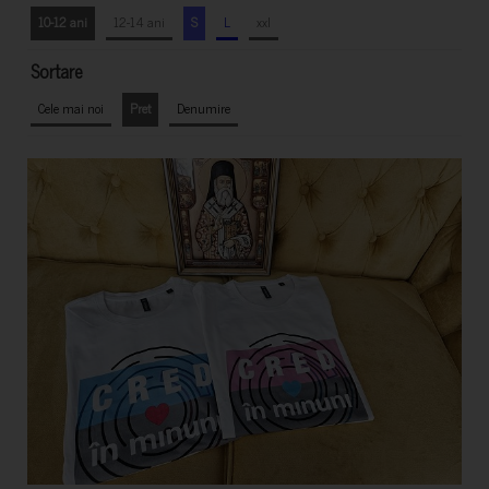
10-12 ani
12-14 ani
S
L
xxl
Sortare
Cele mai noi
Pret
Denumire