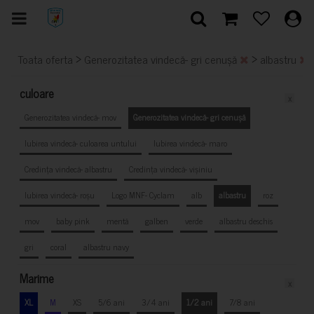
>
>
Toata oferta
Generozitatea vindecă- gri cenușă
albastru
culoare
x
Generozitatea vindecă- mov
Generozitatea vindecă- gri cenușă
Iubirea vindecă- culoarea untului
Iubirea vindecă- maro
Credința vindecă- albastru
Credința vindecă- vișiniu
Iubirea vindecă- roșu
Logo MNF- Cyclam
alb
albastru
roz
mov
baby pink
mentă
galben
verde
albastru deschis
gri
coral
albastru navy
Marime
x
XL
M
XS
5/6 ani
3/4 ani
1/2 ani
7/8 ani