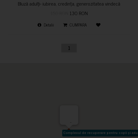
Bluză adulți- iubirea, credința, generozitatea vindecă
150 RON
130 RON
Detalii
CUMPARA
1
-
Complexul de recuperare pentru copii și adult
Complexul de recuperare pentru copii și adult