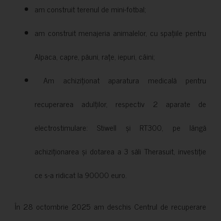
am construit terenul de mini-fotbal;
am construit menajeria animalelor, cu spațiile pentru
Alpaca, capre, păuni, rațe, iepuri, câini;
Am achiziționat aparatura medicală pentru
recuperarea adulților, respectiv 2 aparate de
electrostimulare: Stiwell și RT300, pe lângă
achiziționarea și dotarea a 3 săli Therasuit, investiție
ce s-a ridicat la 90000 euro.
În 28 octombrie 2025 am deschis Centrul de recuperare