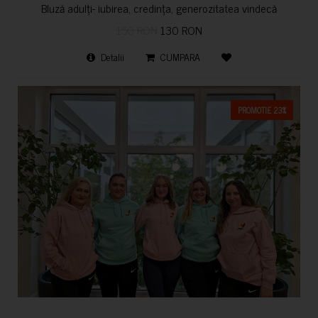
Bluză adulți- iubirea, credința, generozitatea vindecă
150 RON
130 RON
Detalii
CUMPARA
PROMOTIE 23%