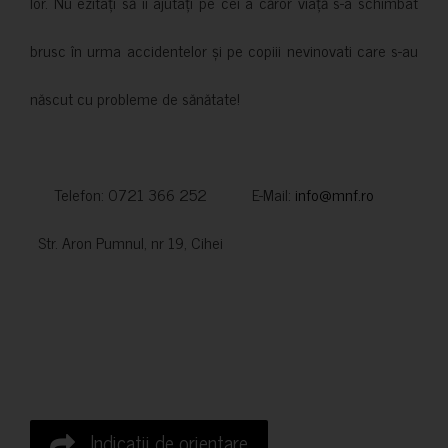
lor. Nu ezitați să îi ajutați pe cei a căror viață s-a schimbat
brusc în urma accidentelor și pe copiii nevinovati care s-au
născut cu probleme de sănătate!
Telefon: 0721 366 252 E-Mail:
info@mnf.ro
Str. Aron Pumnul, nr 19, Cihei
Indicatii de orientare