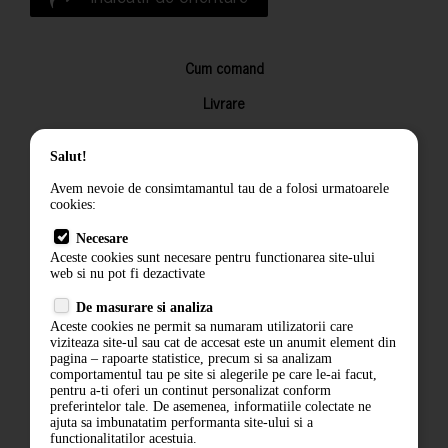
Cum comand
Livrare
Returnarea produselor
Salut!
Termeni si conditii
Avem nevoie de consimtamantul tau de a folosi urmatoarele
Contact
cookies:
ANPC
Necesare
Aceste cookies sunt necesare pentru functionarea site-ului
Termeni si conditii
web si nu pot fi dezactivate
De masurare si analiza
Politica de confidentialitate
Aceste cookies ne permit sa numaram utilizatorii care
viziteaza site-ul sau cat de accesat este un anumit element din
ANPC
pagina – rapoarte statistice, precum si sa analizam
comportamentul tau pe site si alegerile pe care le-ai facut,
pentru a-ti oferi un continut personalizat conform
preferintelor tale. De asemenea, informatiile colectate ne
ajuta sa imbunatatim performanta site-ului si a
functionalitatilor acestuia.