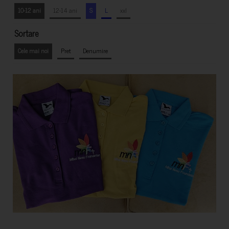
10-12 ani
12-14 ani
S
L
xxl
Sortare
Cele mai noi
Pret
Denumire