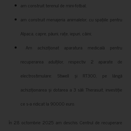
am construit terenul de mini-fotbal;
am construit menajeria animalelor, cu spațiile pentru
Alpaca, capre, păuni, rațe, iepuri, câini;
Am achiziționat aparatura medicală pentru
recuperarea adulților, respectiv 2 aparate de
electrostimulare: Stiwell și RT300, pe lângă
achiziționarea și dotarea a 3 săli Therasuit, investiție
ce s-a ridicat la 90000 euro.
În 28 octombrie 2025 am deschis Centrul de recuperare