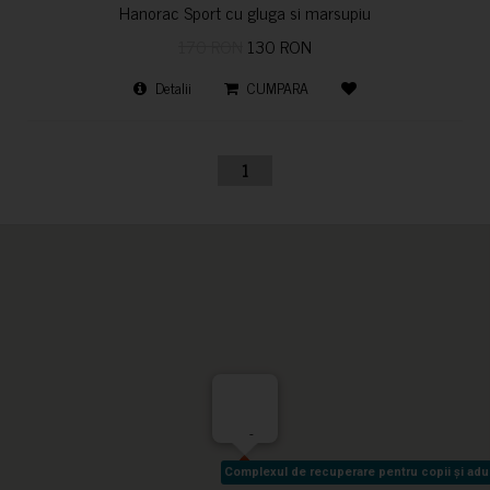
Hanorac Sport cu gluga si marsupiu
170 RON
130 RON
Detalii
CUMPARA
1
-
Complexul de recuperare pentru copii și adult
Complexul de recuperare pentru copii și adult