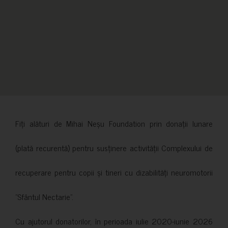
Fiți alături de Mihai Neșu Foundation prin donații lunare
(plată recurentă) pentru susținere activității Complexului de
recuperare pentru copii și tineri cu dizabilități neuromotorii
”Sfântul Nectarie”.
Cu ajutorul donatorilor, în perioada iulie 2020-iunie 2026