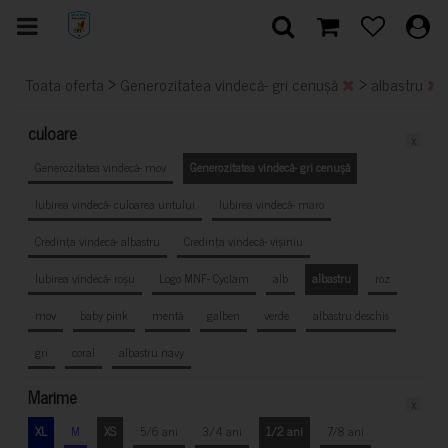
>
>
Toata oferta
Generozitatea vindecă- gri cenușă
albastru
culoare
x
Generozitatea vindecă- mov
Generozitatea vindecă- gri cenușă
Iubirea vindecă- culoarea untului
Iubirea vindecă- maro
Credința vindecă- albastru
Credința vindecă- vișiniu
Iubirea vindecă- roșu
Logo MNF- Cyclam
alb
albastru
roz
mov
baby pink
mentă
galben
verde
albastru deschis
gri
coral
albastru navy
Marime
x
XL
M
XS
5/6 ani
3/4 ani
1/2 ani
7/8 ani