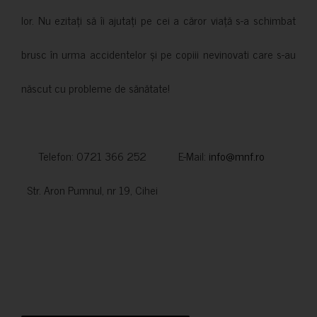
lor. Nu ezitați să îi ajutați pe cei a căror viață s-a schimbat
brusc în urma accidentelor și pe copiii nevinovati care s-au
născut cu probleme de sănătate!
Telefon: 0721 366 252 E-Mail:
info@mnf.ro
Str. Aron Pumnul, nr 19, Cihei