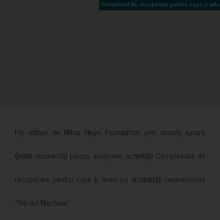
Complexul de recuperare pentru copii și adult
Complexul de recuperare pentru copii și adult
Fiți alături de Mihai Neșu Foundation prin donații lunare
(plată recurentă) pentru susținere activității Complexului de
recuperare pentru copii și tineri cu dizabilități neuromotorii
”Sfântul Nectarie”.