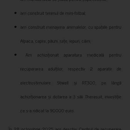
am construit terenul de mini-fotbal;
am construit menajeria animalelor, cu spațiile pentru
Alpaca, capre, păuni, rațe, iepuri, câini;
Am achiziționat aparatura medicală pentru
recuperarea adulților, respectiv 2 aparate de
electrostimulare: Stiwell și RT300, pe lângă
achiziționarea și dotarea a 3 săli Therasuit, investiție
ce s-a ridicat la 90000 euro.
În 28 octombrie 2025 am deschis Centrul de recuperare