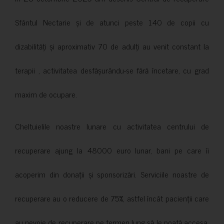
Sfântul Nectarie și de atunci peste 140 de copii cu
dizabilități și aproximativ 70 de adulți au venit constant la
terapii , activitatea desfășurându-se fără încetare, cu grad
maxim de ocupare.
Cheltuielile noastre lunare cu activitatea centrului de
recuperare ajung la 48000 euro lunar, bani pe care îi
acoperim din donații și sponsorizări. Serviciile noastre de
recuperare au o reducere de 75%, astfel încât pacienții care
au nevoie de recuperare pe termen lung să le poată accesa.