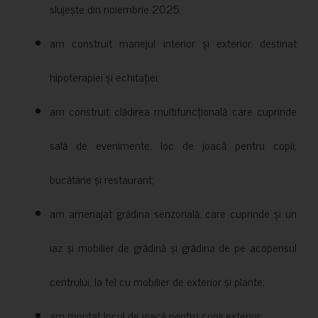
slujește din noiembrie 2025;
am construit manejul interior și exterior, destinat
hipoterapiei și echitației;
am construit clădirea multifuncțională care cuprinde
sală de evenimente, loc de joacă pentru copii,
bucătărie și restaurant;
am amenajat grădina senzorială, care cuprinde și un
iaz și mobilier de grădină și grădina de pe acoperisul
centrului, la fel cu mobilier de exterior și plante;
am montat locul de joacă pentru copii exterior;