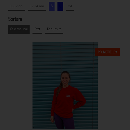
10-12 ani
12-14 ani
S
L
xxl
Sortare
Cele mai noi
Pret
Denumire
PROMOTIE 13%