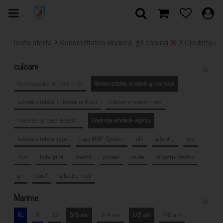
>
>
Toata oferta
Generozitatea vindecă- gri cenușă
Credința vin
culoare
x
Generozitatea vindecă- mov
Generozitatea vindecă- gri cenușă
Iubirea vindecă- culoarea untului
Iubirea vindecă- maro
Credința vindecă- albastru
Credința vindecă- vișiniu
Iubirea vindecă- roșu
Logo MNF- Cyclam
alb
albastru
roz
mov
baby pink
mentă
galben
verde
albastru deschis
gri
coral
albastru navy
Marime
x
XL
M
XS
5/6 ani
3/4 ani
1/2 ani
7/8 ani