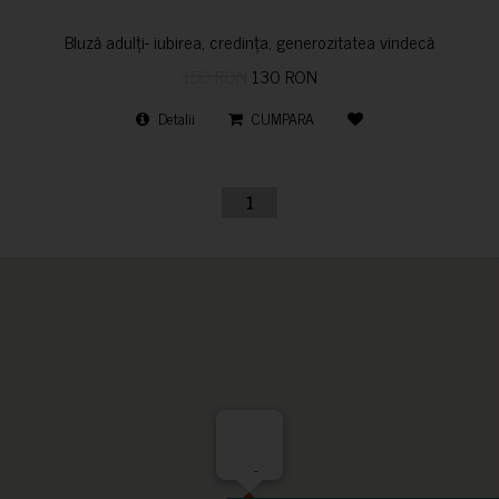
Bluză adulți- iubirea, credința, generozitatea vindecă
150 RON
130 RON
Detalii
CUMPARA
1
-