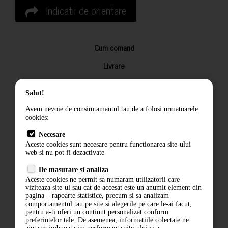
Indicatii de orientare
Cum comand
Livrare
Returnarea produselor
Salut!
Termeni si conditii
Avem nevoie de consimtamantul tau de a folosi urmatoarele
Contact
cookies:
ANPC
Necesare
Aceste cookies sunt necesare pentru functionarea site-ului
Termeni si conditii
web si nu pot fi dezactivate
De masurare si analiza
Politica de confidentialitate
Aceste cookies ne permit sa numaram utilizatorii care
viziteaza site-ul sau cat de accesat este un anumit element din
ANPC
pagina – rapoarte statistice, precum si sa analizam
comportamentul tau pe site si alegerile pe care le-ai facut,
pentru a-ti oferi un continut personalizat conform
preferintelor tale. De asemenea, informatiile colectate ne