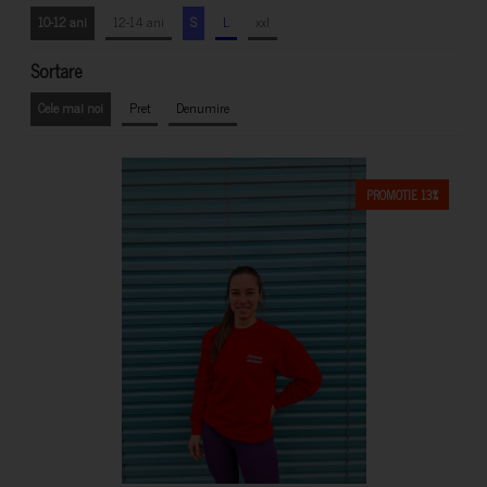
10-12 ani
12-14 ani
S
L
xxl
Sortare
Cele mai noi
Pret
Denumire
PROMOTIE 13%