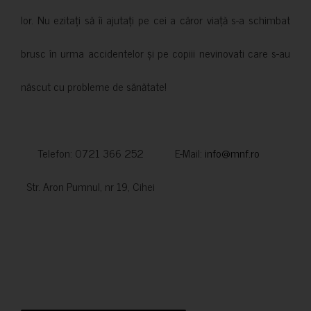
lor. Nu ezitați să îi ajutați pe cei a căror viață s-a schimbat
brusc în urma accidentelor și pe copiii nevinovati care s-au
născut cu probleme de sănătate!
Telefon: 0721 366 252 E-Mail:
info@mnf.ro
Str. Aron Pumnul, nr 19, Cihei