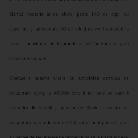
Sfântul Nectarie și de atunci peste 140 de copii cu
dizabilități și aproximativ 70 de adulți au venit constant la
terapii , activitatea desfășurându-se fără încetare, cu grad
maxim de ocupare.
Cheltuielile noastre lunare cu activitatea centrului de
recuperare ajung la 48000 euro lunar, bani pe care îi
acoperim din donații și sponsorizări. Serviciile noastre de
recuperare au o reducere de 75%, astfel încât pacienții care
au nevoie de recuperare pe termen lung să le poată accesa.