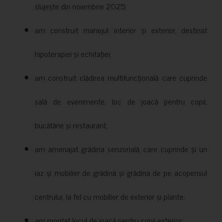
slujește din noiembrie 2025;
am construit manejul interior și exterior, destinat
hipoterapiei și echitației;
am construit clădirea multifuncțională care cuprinde
sală de evenimente, loc de joacă pentru copii,
bucătărie și restaurant;
am amenajat grădina senzorială, care cuprinde și un
iaz și mobilier de grădină și grădina de pe acoperisul
centrului, la fel cu mobilier de exterior și plante;
am montat locul de joacă pentru copii exterior;