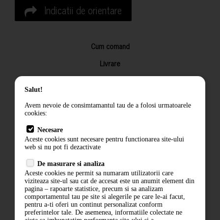
Indicatii de orientare
Cum comand
Livrare
Returnarea produselor
Salut!
Termeni si conditii
Avem nevoie de consimtamantul tau de a folosi urmatoarele
Contact
cookies:
ANPC
Necesare
Aceste cookies sunt necesare pentru functionarea site-ului
Termeni si conditii
web si nu pot fi dezactivate
De masurare si analiza
Politica de confidentialitate
Aceste cookies ne permit sa numaram utilizatorii care
viziteaza site-ul sau cat de accesat este un anumit element din
ANPC
pagina – rapoarte statistice, precum si sa analizam
comportamentul tau pe site si alegerile pe care le-ai facut,
pentru a-ti oferi un continut personalizat conform
preferintelor tale. De asemenea, informatiile colectate ne