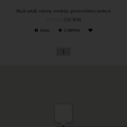
Bluză adulți- iubirea, credința, generozitatea vindecă
150 RON
130 RON
Detalii
CUMPARA
1
-