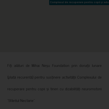
Complexul de recuperare pentru copii și adult
Complexul de recuperare pentru copii și adult
Fiți alături de Mihai Neșu Foundation prin donații lunare
(plată recurentă) pentru susținere activității Complexului de
recuperare pentru copii și tineri cu dizabilități neuromotorii
”Sfântul Nectarie”.