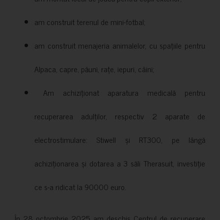
am construit terenul de mini-fotbal;
am construit menajeria animalelor, cu spațiile pentru
Alpaca, capre, păuni, rațe, iepuri, câini;
Am achiziționat aparatura medicală pentru
recuperarea adulților, respectiv 2 aparate de
electrostimulare: Stiwell și RT300, pe lângă
achiziționarea și dotarea a 3 săli Therasuit, investiție
ce s-a ridicat la 90000 euro.
În 28 octombrie 2025 am deschis Centrul de recuperare