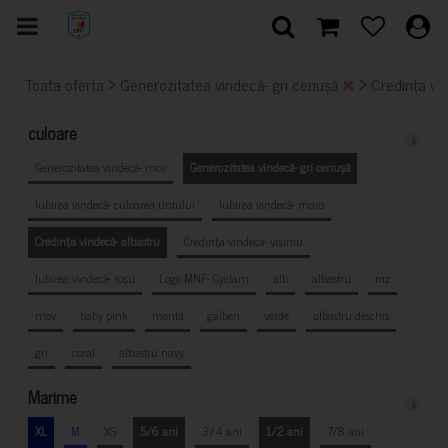
>
>
Toata oferta
Generozitatea vindecă- gri cenușă
Credința vi
culoare
x
Generozitatea vindecă- mov
Generozitatea vindecă- gri cenușă
Iubirea vindecă- culoarea untului
Iubirea vindecă- maro
Credința vindecă- albastru
Credința vindecă- vișiniu
Iubirea vindecă- roșu
Logo MNF- Cyclam
alb
albastru
roz
mov
baby pink
mentă
galben
verde
albastru deschis
gri
coral
albastru navy
Marime
x
XL
M
XS
5/6 ani
3/4 ani
1/2 ani
7/8 ani