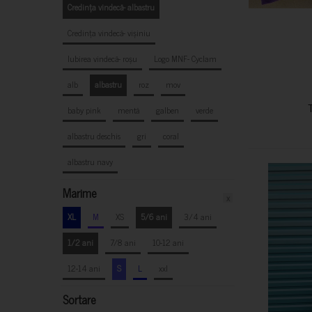
Credința vindecă- albastru
Credința vindecă- vișiniu
Iubirea vindecă- roșu
Logo MNF- Cyclam
alb
albastru
roz
mov
baby pink
mentă
galben
verde
albastru deschis
gri
coral
albastru navy
Marime
x
XL
M
XS
5/6 ani
3/4 ani
1/2 ani
7/8 ani
10-12 ani
12-14 ani
S
L
xxl
Sortare