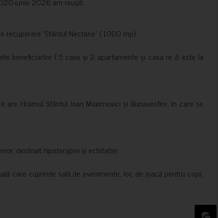
e 2020-iunie 2026 am reușit:
de recuperare ”Sfântul Nectarie” ( 1000 mp);
le beneficiarilor ( 5 case și 2 apartamente și casa nr 8 este la
ce are Hramul Sfântul Ioan Maximovici și Bunavestire, în care se
rior, destinat hipoterapiei și echitației;
nală care cuprinde sală de evenimente, loc de joacă pentru copii,