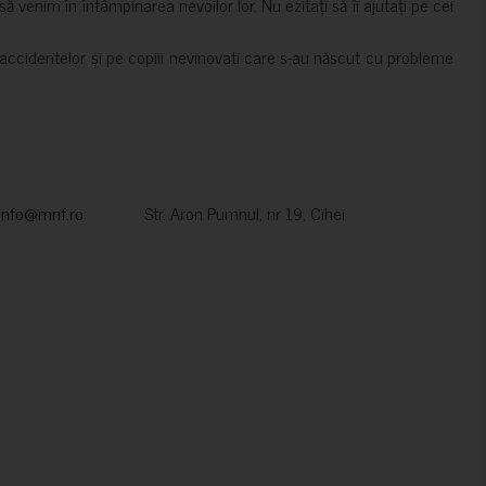
 venim în întâmpinarea nevoilor lor. Nu ezitați să îi ajutați pe cei
accidentelor și pe copiii nevinovati care s-au născut cu probleme
info@mnf.ro
Str. Aron Pumnul, nr 19, Cihei