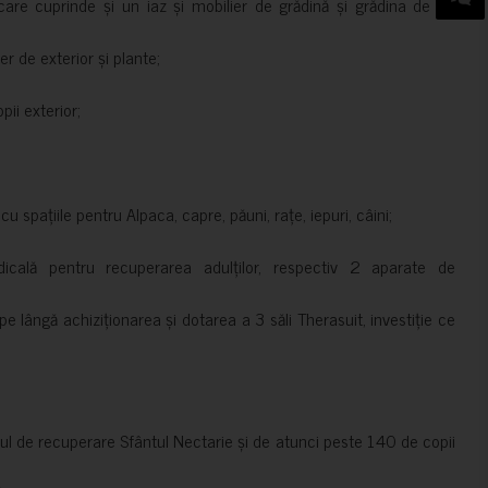
are cuprinde și un iaz și mobilier de grădină și grădina de pe
er de exterior și plante;
ii exterior;
 spațiile pentru Alpaca, capre, păuni, rațe, iepuri, câini;
cală pentru recuperarea adulților, respectiv 2 aparate de
pe lângă achiziționarea și dotarea a 3 săli Therasuit, investiție ce
 de recuperare Sfântul Nectarie și de atunci peste 140 de copii