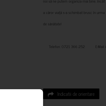
noi să ne putem organiza mai bine, încât să
a căror viață s-a schimbat brusc în urma 
de sănătate!
Telefon: 0721 366 252 E-Mail:
Indicatii de orientare