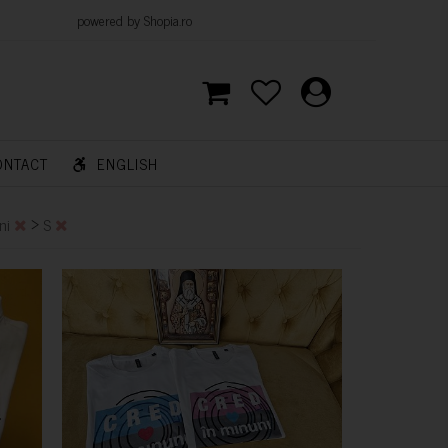
d by Shopia.ro
ONTACT
ENGLISH
>
ni
S
CUMPARA