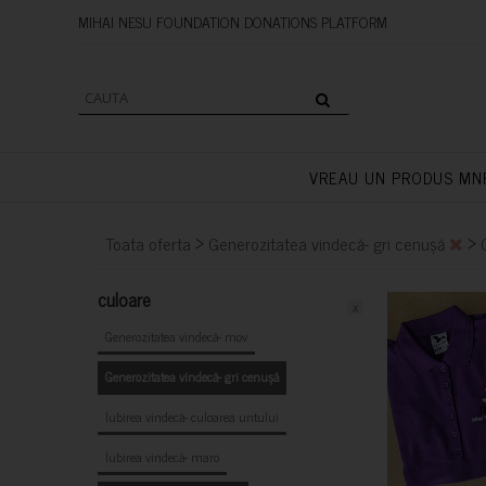
MIHAI NESU FOUNDATION DONAT
VREAU UN PRODUS MN
>
>
Toata oferta
Generozitatea vindecă- gri cenușă
culoare
x
Generozitatea vindecă- mov
Generozitatea vindecă- gri cenușă
Iubirea vindecă- culoarea untului
Iubirea vindecă- maro