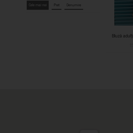
Cele mai noi
Pret
Denumire
Bluză adulț
1