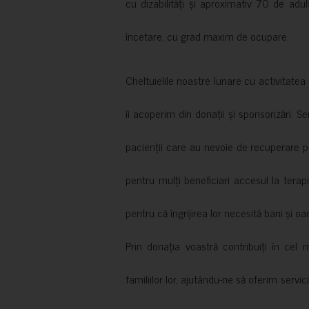
cu dizabilități și aproximativ 70 de adul
încetare, cu grad maxim de ocupare.
Cheltuielile noastre lunare cu activitate
îi acoperim din donații și sponsorizări. S
pacienții care au nevoie de recuperare p
pentru mulți beneficiari accesul la terapi
pentru că îngrijirea lor necesită bani și oa
Prin donația voastră contribuiți în cel 
familiilor lor, ajutându-ne să oferim servic