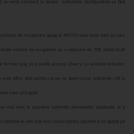
ți au venit constant la terapii , activitatea desfășurându-se fără
a centrului de recuperare ajung la 48000 euro lunar, bani pe care
erviciile noastre de recuperare au o reducere de 75%, astfel încât
e termen lung să le poată accesa. Chiar și cu această reducere,
i este dificil, atât pentru că noi nu avem locuri suficiente, cât și
meni care să îi ajute.
mai real mod la ușurarea suferinței persoanelor paralizate și a
ii calitative la cele mai mici costuri pentru pacienți și ne ajutați pe