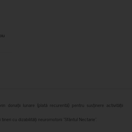
piu
in donații lunare (plată recurentă) pentru susținere activității
ineri cu dizabilități neuromotorii ”Sfântul Nectarie”.