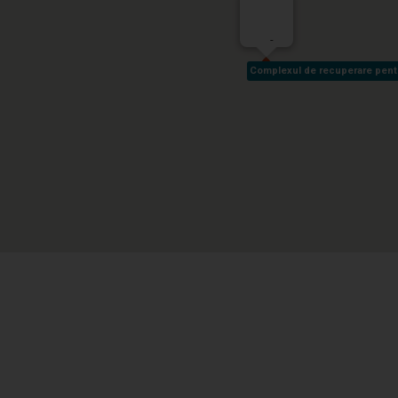
-
Complexul de recuperare pentru 
Complexul de recuperare pentru 