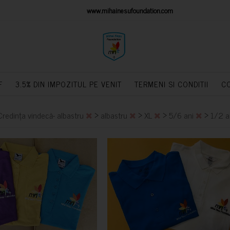
IONS PLATFORM
www.mihainesufoundation.com
powere
F
3.5% DIN IMPOZITUL PE VENIT
TERMENI SI CONDITII
C
>
>
>
>
Credința vindecă- albastru
albastru
XL
5/6 ani
1/2 a
CUMPARA
CUMPARA