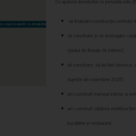
Cu ajutorul donatorilor, în perioada iuli
să finalizăm construcția centrului 
copii și adulti cu dizabilitati neuromotorii Sfântul Nectarie
copii și adulti cu dizabilitati neuromotorii Sfântul Nectarie
să construim și să amenajăm cazări
stadiul de finisaje de interior);
să construim, să pictăm biserica, 
slujește din noiembrie 2025;
am construit manejul interior și exte
am construit clădirea multifuncțio
bucătărie și restaurant;