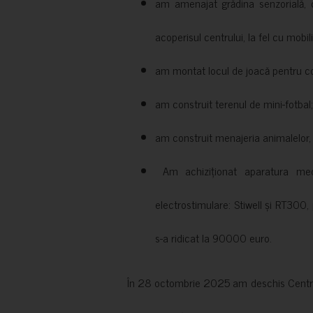
am amenajat grădina senzorială, c
acoperisul centrului, la fel cu mobili
am montat locul de joacă pentru cop
am construit terenul de mini-fotbal;
am construit menajeria animalelor, cu
Am achiziționat aparatura medi
electrostimulare: Stiwell și RT300, 
s-a ridicat la 90000 euro.
În 28 octombrie 2025 am deschis Centrul