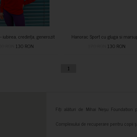
i- iubirea, credința, generozitatea vindecă
Hanorac Sport cu gluga si marsu
50 RON
130 RON
170 RON
130 RON
1
Fiți alături de Mihai Neșu Foundation pr
Complexului de recuperare pentru copii și t