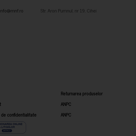
info@mnf.ro
Str. Aron Pumnul, nr 19, Cihei
Returnarea produselor
t
ANPC
a de confidentialitate
ANPC