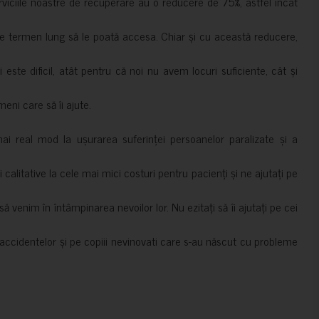
erviciile noastre de recuperare au o reducere de 75%, astfel încât
e termen lung să le poată accesa. Chiar și cu această reducere,
i este dificil, atât pentru că noi nu avem locuri suficiente, cât și
meni care să îi ajute.
mai real mod la ușurarea suferinței persoanelor paralizate și a
ii calitative la cele mai mici costuri pentru pacienți și ne ajutați pe
 venim în întâmpinarea nevoilor lor. Nu ezitați să îi ajutați pe cei
accidentelor și pe copiii nevinovati care s-au născut cu probleme