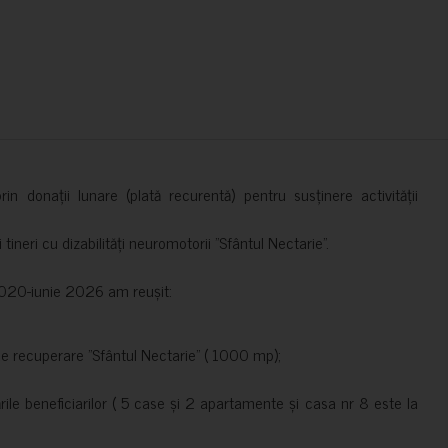
in donații lunare (plată recurentă) pentru susținere activității
ineri cu dizabilități neuromotorii ”Sfântul Nectarie”.
e 2020-iunie 2026 am reușit:
de recuperare ”Sfântul Nectarie” ( 1000 mp);
le beneficiarilor ( 5 case și 2 apartamente și casa nr 8 este la