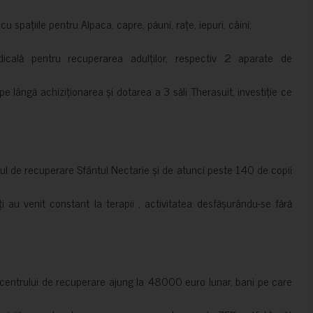
 spațiile pentru Alpaca, capre, păuni, rațe, iepuri, câini;
cală pentru recuperarea adulților, respectiv 2 aparate de
pe lângă achiziționarea și dotarea a 3 săli Therasuit, investiție ce
 de recuperare Sfântul Nectarie și de atunci peste 140 de copii
ți au venit constant la terapii , activitatea desfășurându-se fără
a centrului de recuperare ajung la 48000 euro lunar, bani pe care