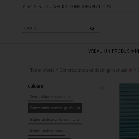
MIHAI NESU FOUNDATION DONAT
VREAU UN PRODUS MN
>
>
Toata oferta
Generozitatea vindecă- gri cenușă
culoare
x
Generozitatea vindecă- mov
Generozitatea vindecă- gri cenușă
Iubirea vindecă- culoarea untului
Iubirea vindecă- maro