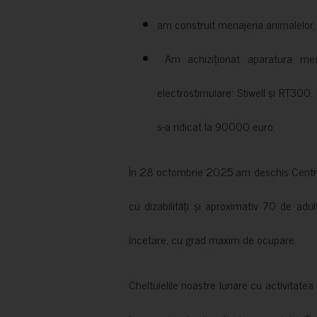
am construit menajeria animalelor, cu
Am achiziționat aparatura medi
electrostimulare: Stiwell și RT300, 
s-a ridicat la 90000 euro.
În 28 octombrie 2025 am deschis Centrul
cu dizabilități și aproximativ 70 de adul
încetare, cu grad maxim de ocupare.
Cheltuielile noastre lunare cu activitate