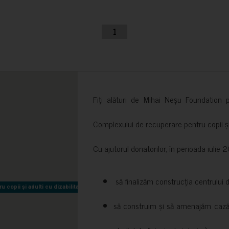
1
Fiți alături de Mihai Neșu Foundation pr
Complexului de recuperare pentru copii și t
Cu ajutorul donatorilor, în perioada iuli
să finalizăm construcția centrului 
copii și adulti cu dizabilitati neuromotorii Sfântul Nectarie
copii și adulti cu dizabilitati neuromotorii Sfântul Nectarie
să construim și să amenajăm cazări