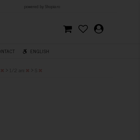
d by Shopia.ro
ONTACT
ENGLISH
>
>
i
1/2 ani
S