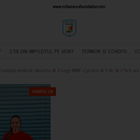
IONS PLATFORM
www.mihainesufoundation.com
powere
F
3.5% DIN IMPOZITUL PE VENIT
TERMENI SI CONDITII
C
>
>
>
Credința vindecă- albastru
Logo MNF- Cyclam
XL
5/6 an
PROMOTIE 13%
CUMPARA