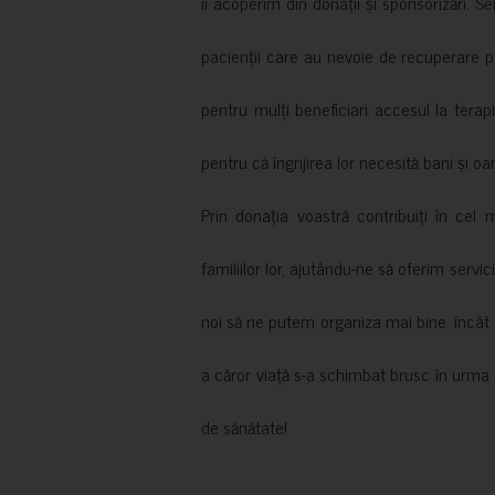
îi acoperim din donații și sponsorizări. S
pacienții care au nevoie de recuperare p
pentru mulți beneficiari accesul la terapi
pentru că îngrijirea lor necesită bani și oa
Prin donația voastră contribuiți în cel 
familiilor lor, ajutându-ne să oferim servic
noi să ne putem organiza mai bine, încât să
a căror viață s-a schimbat brusc în urma 
de sănătate!