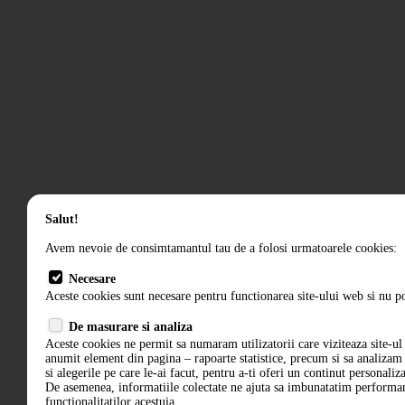
Salut!
Avem nevoie de consimtamantul tau de a folosi urmatoarele cookies:
Necesare
Aceste cookies sunt necesare pentru functionarea site-ului web si nu po
De masurare si analiza
Aceste cookies ne permit sa numaram utilizatorii care viziteaza site-ul 
anumit element din pagina – rapoarte statistice, precum si sa analiza
si alegerile pe care le-ai facut, pentru a-ti oferi un continut personaliz
De asemenea, informatiile colectate ne ajuta sa imbunatatim performant
functionalitatilor acestuia.