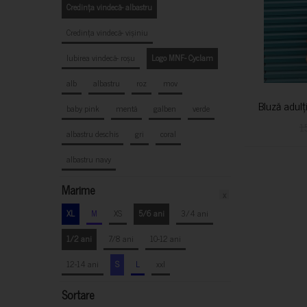
Credința vindecă- albastru
Credința vindecă- vișiniu
Iubirea vindecă- roșu
Logo MNF- Cyclam
alb
albastru
roz
mov
Bluză adulț
baby pink
mentă
galben
verde
1
albastru deschis
gri
coral
albastru navy
Marime
x
XL
M
XS
5/6 ani
3/4 ani
1/2 ani
7/8 ani
10-12 ani
12-14 ani
S
L
xxl
Sortare