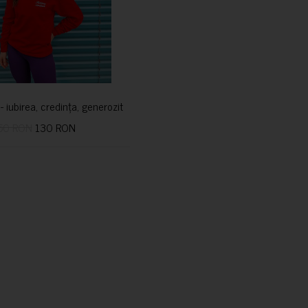
i- iubirea, credința, generozitatea vindecă
50 RON
130 RON