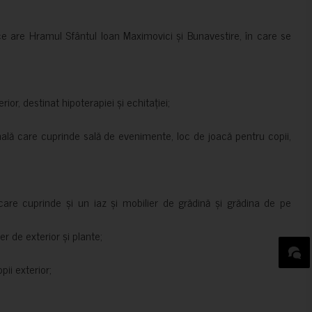
ce are Hramul Sfântul Ioan Maximovici și Bunavestire, în care se
rior, destinat hipoterapiei și echitației;
nală care cuprinde sală de evenimente, loc de joacă pentru copii,
are cuprinde și un iaz și mobilier de grădină și grădina de pe
er de exterior și plante;
ii exterior;