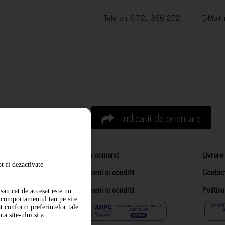
Telefon: 0721 366 252 E-Mail:
Indicatii de orientare
Cum comand
Livrare
t fi dezactivate
Termeni si conditii
Contac
Termeni si conditii
Politic
sau cat de accesat este un
m comportamentul tau pe site
at conform preferintelor tale.
a site-ului si a