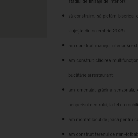
stadiul de finisaje de interior);
să construim, să pictăm biserica, 
slujește din noiembrie 2025;
am construit manejul interior și exte
am construit clădirea multifuncțio
bucătărie și restaurant;
am amenajat grădina senzorială, c
acoperisul centrului, la fel cu mobili
am montat locul de joacă pentru cop
am construit terenul de mini-fotbal;