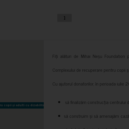
1
Fiți alături de Mihai Neșu Foundation pr
Complexului de recuperare pentru copii și t
Cu ajutorul donatorilor, în perioada iuli
să finalizăm construcția centrului 
copii și adulti cu dizabilitati neuromotorii Sfântul Nectarie
copii și adulti cu dizabilitati neuromotorii Sfântul Nectarie
să construim și să amenajăm cazări