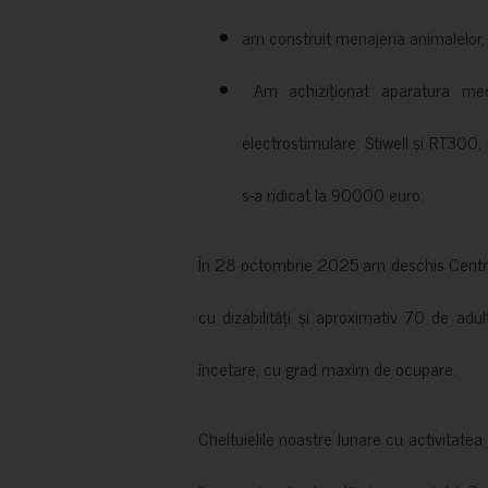
am construit menajeria animalelor, cu
Am achiziționat aparatura medi
electrostimulare: Stiwell și RT300, 
s-a ridicat la 90000 euro.
În 28 octombrie 2025 am deschis Centrul
cu dizabilități și aproximativ 70 de adul
încetare, cu grad maxim de ocupare.
Cheltuielile noastre lunare cu activitate