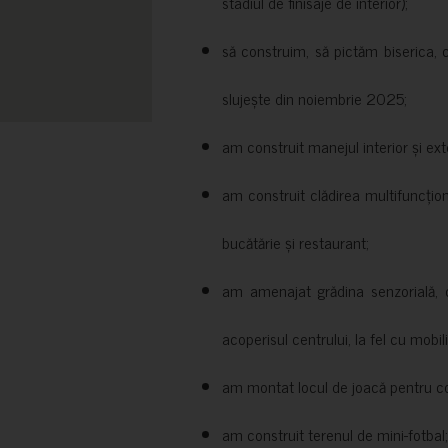
stadiul de finisaje de interior);
să construim, să pictăm biserica, 
slujește din noiembrie 2025;
am construit manejul interior și exte
am construit clădirea multifuncțio
bucătărie și restaurant;
am amenajat grădina senzorială, c
acoperisul centrului, la fel cu mobili
am montat locul de joacă pentru cop
am construit terenul de mini-fotbal;