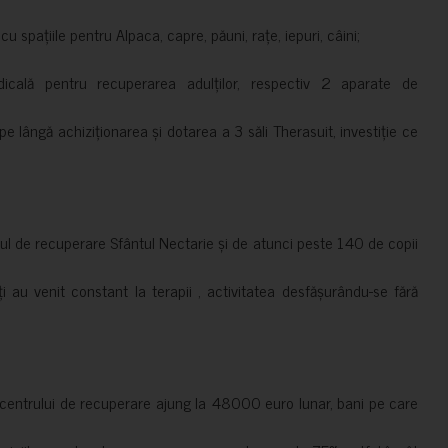
 spațiile pentru Alpaca, capre, păuni, rațe, iepuri, câini;
cală pentru recuperarea adulților, respectiv 2 aparate de
pe lângă achiziționarea și dotarea a 3 săli Therasuit, investiție ce
 de recuperare Sfântul Nectarie și de atunci peste 140 de copii
ți au venit constant la terapii , activitatea desfășurându-se fără
a centrului de recuperare ajung la 48000 euro lunar, bani pe care