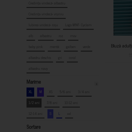
Credința vindecă- albastru
Credința vindecă- vișiniu
Iubirea vindecă- roșu
Logo MNF- Cyclam
alb
albastru
roz
mov
Bluză adulț
baby pink
mentă
galben
verde
1
albastru deschis
gri
coral
albastru navy
Marime
x
XL
M
XS
5/6 ani
3/4 ani
1/2 ani
7/8 ani
10-12 ani
12-14 ani
S
L
xxl
Sortare