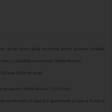
in donații lunare (plată recurentă) pentru susținere activității
ineri cu dizabilități neuromotorii ”Sfântul Nectarie”.
e 2020-iunie 2026 am reușit:
de recuperare ”Sfântul Nectarie” ( 1000 mp);
le beneficiarilor ( 5 case și 2 apartamente și casa nr 8 este la