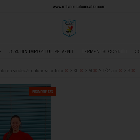
IONS PLATFORM
www.mihainesufoundation.com
powere
F
3.5% DIN IMPOZITUL PE VENIT
TERMENI SI CONDITII
C
>
>
>
>
Iubirea vindecă- culoarea untului
XL
M
1/2 ani
S
PROMOTIE 13%
CUMPARA