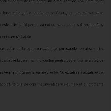
erviciile noastre de recuperare au o reducere de 75%, astfel încât
e termen lung să le poată accesa. Chiar și cu această reducere,
i este dificil, atât pentru că noi nu avem locuri suficiente, cât și
meni care să îi ajute.
mai real mod la ușurarea suferinței persoanelor paralizate și a
ii calitative la cele mai mici costuri pentru pacienți și ne ajutați pe
 venim în întâmpinarea nevoilor lor. Nu ezitați să îi ajutați pe cei
accidentelor și pe copiii nevinovati care s-au născut cu probleme