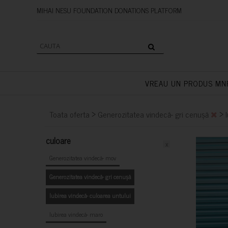
MIHAI NESU FOUNDATION DONAT
VREAU UN PRODUS MN
>
>
Toata oferta
Generozitatea vindecă- gri cenușă
culoare
x
Generozitatea vindecă- mov
Generozitatea vindecă- gri cenușă
Iubirea vindecă- culoarea untului
Iubirea vindecă- maro