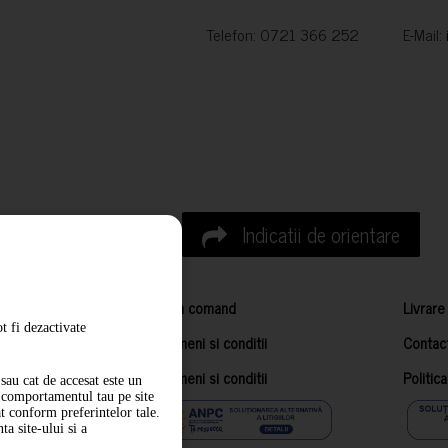
Telefon: 0721 366 252 E-Mail:
Indicatii de orientare
Cum comand
Livrare
t fi dezactivate
Termeni si conditii
Contac
Termeni si conditii
Politic
sau cat de accesat este un
m comportamentul tau pe site
at conform preferintelor tale.
a site-ului si a