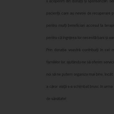
îi acoperim din donații și sponsorizări. S
pacienții care au nevoie de recuperare p
pentru mulți beneficiari accesul la terapi
pentru că îngrijirea lor necesită bani și oa
Prin donația voastră contribuiți în cel 
familiilor lor, ajutându-ne să oferim servic
noi să ne putem organiza mai bine, încât să
a căror viață s-a schimbat brusc în urma 
de sănătate!