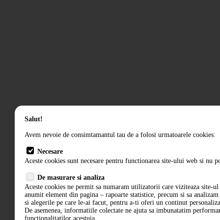
Salut!
Avem nevoie de consimtamantul tau de a folosi urmatoarele cookies:
Necesare
Aceste cookies sunt necesare pentru functionarea site-ului web si nu po
De masurare si analiza
Aceste cookies ne permit sa numaram utilizatorii care viziteaza site-ul 
anumit element din pagina – rapoarte statistice, precum si sa analiza
si alegerile pe care le-ai facut, pentru a-ti oferi un continut personaliz
De asemenea, informatiile colectate ne ajuta sa imbunatatim performant
functionalitatilor acestuia.