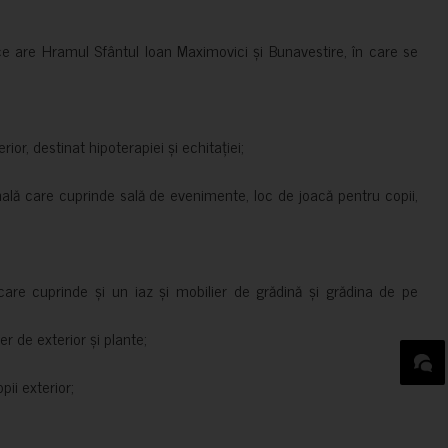
ce are Hramul Sfântul Ioan Maximovici și Bunavestire, în care se
rior, destinat hipoterapiei și echitației;
nală care cuprinde sală de evenimente, loc de joacă pentru copii,
are cuprinde și un iaz și mobilier de grădină și grădina de pe
er de exterior și plante;
ii exterior;