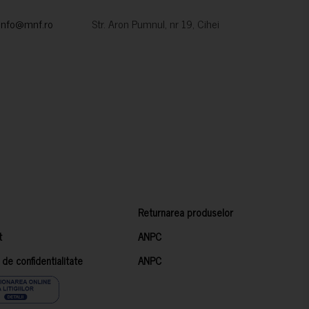
info@mnf.ro
Str. Aron Pumnul, nr 19, Cihei
Returnarea produselor
t
ANPC
a de confidentialitate
ANPC