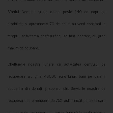
Sfântul Nectarie și de atunci peste 140 de copii cu
dizabilități și aproximativ 70 de adulți au venit constant la
terapii , activitatea desfășurându-se fără încetare, cu grad
maxim de ocupare.
Cheltuielile noastre lunare cu activitatea centrului de
recuperare ajung la 48000 euro lunar, bani pe care îi
acoperim din donații și sponsorizări. Serviciile noastre de
recuperare au o reducere de 75%, astfel încât pacienții care
au nevoie de recuperare pe termen lung să le poată accesa.