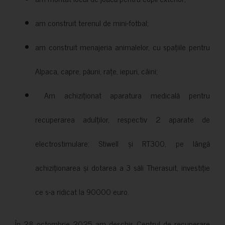
am construit terenul de mini-fotbal;
am construit menajeria animalelor, cu spațiile pentru
Alpaca, capre, păuni, rațe, iepuri, câini;
Am achiziționat aparatura medicală pentru
recuperarea adulților, respectiv 2 aparate de
electrostimulare: Stiwell și RT300, pe lângă
achiziționarea și dotarea a 3 săli Therasuit, investiție
ce s-a ridicat la 90000 euro.
În 28 octombrie 2025 am deschis Centrul de recuperare