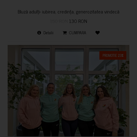
Bluză adulți- iubirea, credința, generozitatea vindecă
150 RON
130 RON
Detalii
CUMPARA
PROMOTIE 23%