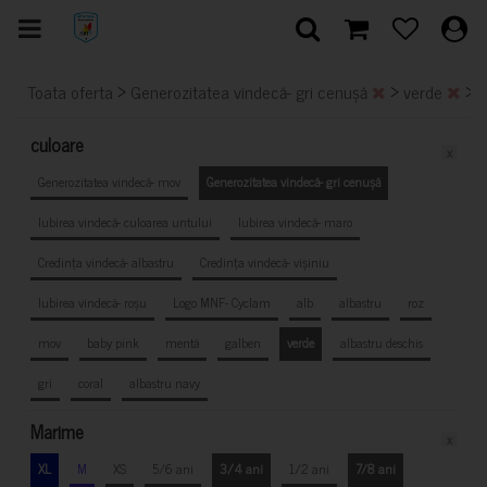
>
>
>
Toata oferta
Generozitatea vindecă- gri cenușă
verde
culoare
x
Generozitatea vindecă- mov
Generozitatea vindecă- gri cenușă
Iubirea vindecă- culoarea untului
Iubirea vindecă- maro
Credința vindecă- albastru
Credința vindecă- vișiniu
Iubirea vindecă- roșu
Logo MNF- Cyclam
alb
albastru
roz
mov
baby pink
mentă
galben
verde
albastru deschis
gri
coral
albastru navy
Marime
x
XL
M
XS
5/6 ani
3/4 ani
1/2 ani
7/8 ani