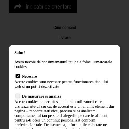
Indicatii de orientare
Cum comand
Livrare
Returnarea produselor
Salut!
Termeni si conditii
Avem nevoie de consimtamantul tau de a folosi urmatoarele
Contact
cookies:
ANPC
Necesare
Aceste cookies sunt necesare pentru functionarea site-ului
Termeni si conditii
web si nu pot fi dezactivate
Politica de confidentialitate
De masurare si analiza
Aceste cookies ne permit sa numaram utilizatorii care
ANPC
viziteaza site-ul sau cat de accesat este un anumit element din
pagina – rapoarte statistice, precum si sa analizam
comportamentul tau pe site si alegerile pe care le-ai facut,
pentru a-ti oferi un continut personalizat conform
preferintelor tale. De asemenea, informatiile colectate ne