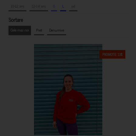
10-12 ani
12-14 ani
S
L
xxl
Sortare
Cele mai noi
Pret
Denumire
PROMOTIE 13%