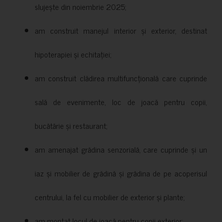
slujește din noiembrie 2025;
am construit manejul interior și exterior, destinat
hipoterapiei și echitației;
am construit clădirea multifuncțională care cuprinde
sală de evenimente, loc de joacă pentru copii,
bucătărie și restaurant;
am amenajat grădina senzorială, care cuprinde și un
iaz și mobilier de grădină și grădina de pe acoperisul
centrului, la fel cu mobilier de exterior și plante;
am montat locul de joacă pentru copii exterior;