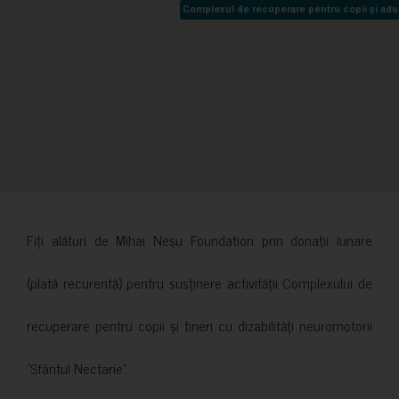
Complexul de recuperare pentru copii și adult
Complexul de recuperare pentru copii și adult
Fiți alături de Mihai Neșu Foundation prin donații lunare
(plată recurentă) pentru susținere activității Complexului de
recuperare pentru copii și tineri cu dizabilități neuromotorii
”Sfântul Nectarie”.