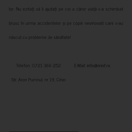
lor. Nu ezitați să îi ajutați pe cei a căror viață s-a schimbat
brusc în urma accidentelor și pe copiii nevinovati care s-au
născut cu probleme de sănătate!
Telefon: 0721 366 252 E-Mail:
info@mnf.ro
Str. Aron Pumnul, nr 19, Cihei