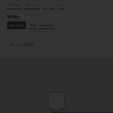
10-12 ani
12-14 ani
S
L
xxl
Sortare
Cele mai noi
Pret
Denumire
Nici un rezultat
-