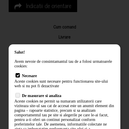
Indicatii de orientare
Cum comand
Livrare
Returnarea produselor
Salut!
Termeni si conditii
Avem nevoie de consimtamantul tau de a folosi urmatoarele
Contact
cookies:
ANPC
Necesare
Aceste cookies sunt necesare pentru functionarea site-ului
Termeni si conditii
web si nu pot fi dezactivate
De masurare si analiza
Politica de confidentialitate
Aceste cookies ne permit sa numaram utilizatorii care
viziteaza site-ul sau cat de accesat este un anumit element din
ANPC
pagina – rapoarte statistice, precum si sa analizam
comportamentul tau pe site si alegerile pe care le-ai facut,
pentru a-ti oferi un continut personalizat conform
preferintelor tale. De asemenea, informatiile colectate ne
ajuta sa imbunatatim performanta site-ului si a