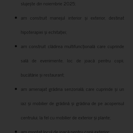
slujește din noiembrie 2025;
am construit manejul interior și exterior, destinat
hipoterapiei și echitației;
am construit clădirea multifuncțională care cuprinde
sală de evenimente, loc de joacă pentru copii,
bucătărie și restaurant;
am amenajat grădina senzorială, care cuprinde și un
iaz și mobilier de grădină și grădina de pe acoperisul
centrului, la fel cu mobilier de exterior și plante;
am montat locul de joacă pentru copii exterior;