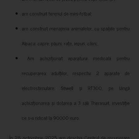
am construit terenul de mini-fotbal;
am construit menajeria animalelor, cu spațiile pentru
Alpaca, capre, păuni, rațe, iepuri, câini;
Am achiziționat aparatura medicală pentru
recuperarea adulților, respectiv 2 aparate de
electrostimulare: Stiwell și RT300, pe lângă
achiziționarea și dotarea a 3 săli Therasuit, investiție
ce s-a ridicat la 90000 euro.
În 28 octombrie 2025 am deschis Centrul de recuperare