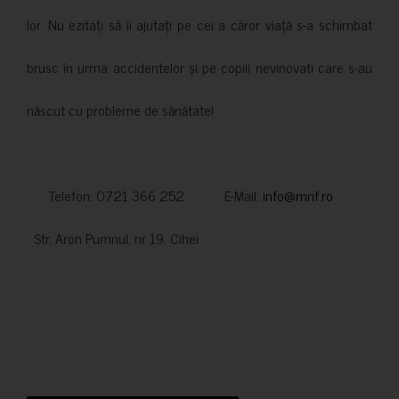
lor. Nu ezitați să îi ajutați pe cei a căror viață s-a schimbat
brusc în urma accidentelor și pe copiii nevinovati care s-au
născut cu probleme de sănătate!
Telefon: 0721 366 252 E-Mail:
info@mnf.ro
Str. Aron Pumnul, nr 19, Cihei