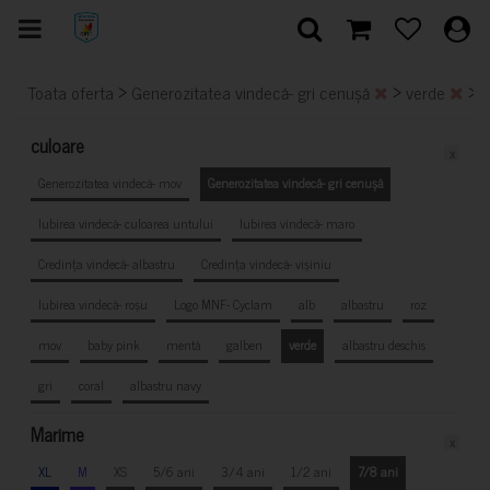
>
>
>
Toata oferta
Generozitatea vindecă- gri cenușă
verde
7
culoare
x
Generozitatea vindecă- mov
Generozitatea vindecă- gri cenușă
Iubirea vindecă- culoarea untului
Iubirea vindecă- maro
Credința vindecă- albastru
Credința vindecă- vișiniu
Iubirea vindecă- roșu
Logo MNF- Cyclam
alb
albastru
roz
mov
baby pink
mentă
galben
verde
albastru deschis
gri
coral
albastru navy
Marime
x
XL
M
XS
5/6 ani
3/4 ani
1/2 ani
7/8 ani