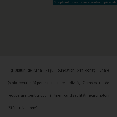
Complexul de recuperare pentru copii și adult
Complexul de recuperare pentru copii și adult
Fiți alături de Mihai Neșu Foundation prin donații lunare
(plată recurentă) pentru susținere activității Complexului de
recuperare pentru copii și tineri cu dizabilități neuromotorii
”Sfântul Nectarie”.